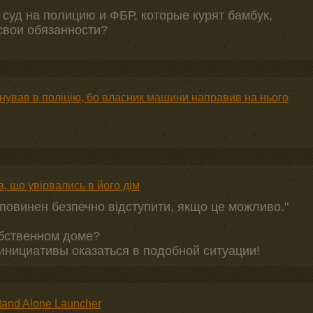
суд на полицию и ФБР, которые курят бамбук,
 свои обязанности?
нував в поліцію, бо власник машини направив на нього
, що увірвались в його дім
повинен безпечно відступити, якщо це можливо."
обственном доме?
инициативы оказаться в подобной ситуации!
tand Alone Launcher