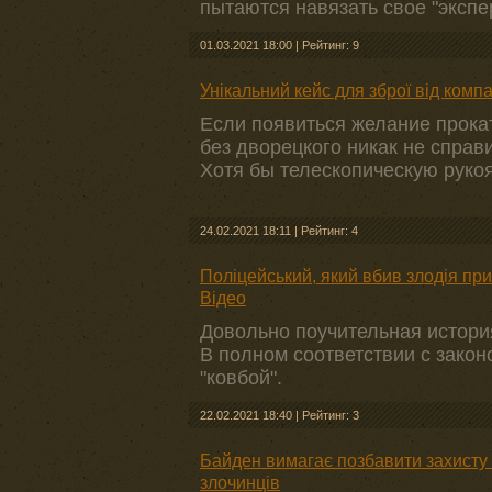
пытаются навязать свое "экспе
01.03.2021 18:00
|
Рейтинг: 9
Унікальний кейс для зброї від компа
Если появиться желание прокат
без дворецкого никак не справи
Хотя бы телескопическую рукоя
24.02.2021 18:11
|
Рейтинг: 4
Поліцейський, який вбив злодія пр
Відео
Довольно поучительная история
В полном соответствии с закон
"ковбой".
22.02.2021 18:40
|
Рейтинг: 3
Байден вимагає позбавити захисту в
злочинців