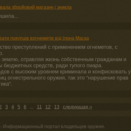
увала збройовий магазин і зникла
шила...
ати покупців вогнеметів від Ілона Маска
ство преступлений с применением огнеметов, с
ю.
ь землю, отравляя жизнь собственным гражданам и
 бюджетных средств, ради тупого пиара.
одов с высоким уровнем криминала и конфисковать у
иц огнестрельного оружия, так это "нарушение прав
ика".
2
3
4
5
6
...
11
12
13
следующая ››
 - Информационный портал владельцев оружия.