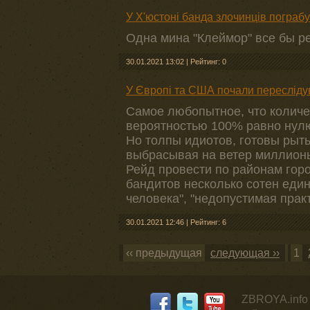
У Х'юстоні банда злочинців пограб
Одна мина "Клеймор" все бы ре
30.01.2021 13:02
|
Рейтинг: 0
У Європі та США почали переслідув
Самое любопытное, что количе
вероятностью 100% равно нул
Но толпы идиотов, готовы рыт
выбрасывая на ветер миллионы
Рейд провести по районам гор
бандитов несколько сотен един
человека", "недопустимая практ
30.01.2021 12:46
|
Рейтинг: 6
‹‹ предыдущая
следующая ››
1
ZBROYA.info