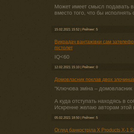
Может имеет смысл подавать в 
вместо того, что бы исполнять
15.02.2021 15:52
|
Рейтинг: 5
Викрадач вантажівки сам зателефо
пістолет
IQ<60
12.02.2021 15:10
|
Рейтинг: 0
Домовласник поклав двох злочинців
"Ключова зміна – домовласник 
А куда отступать находясь в с
Искренне желаю авторам этой 
05.02.2021 18:50
|
Рейтинг: 5
Огляд банкостріла X Products X-1 S