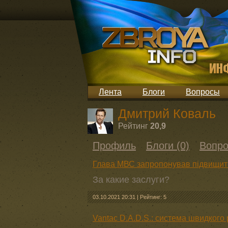
Лента
Блоги
Вопросы
Дмитрий Коваль
Рейтинг
20,9
Профиль
Блоги (0)
Вопро
Глава МВС запропонував підвищит
За какие заслуги?
03.10.2021 20:31
|
Рейтинг: 5
Vantac D.A.D.S.: система швидкого