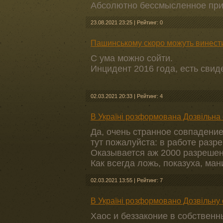
Абсолютно бессмысленное прис
23.08.2021 23:25
|
Рейтинг: 0
Пашинському скоро можуть винести
С ума можно сойти.
Инцидент 2016 года, есть свид
02.03.2021 20:33
|
Рейтинг: 4
В Україні розформована Дозвільна 
Да, очень странное совпадение
тут пожалуйста: в работе раз
Оказывается аж 2000 разрешен
Как всегда ложь, показуха, ма
02.03.2021 13:55
|
Рейтинг: 7
В Україні розформовано Дозвільну с
Хаос и беззаконие в собственн