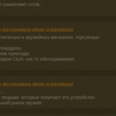
 гранатомет готов.
у, яка продавала зброю та боєприпаси
легально в оружейных магазинах, торгующих
площадках.
ном прикладе.
ларов США, как то обескураживает.
у, яка продавала зброю та боєприпаси
..
 людьми, которые покупают это устройство.
ьный рынок оружия.