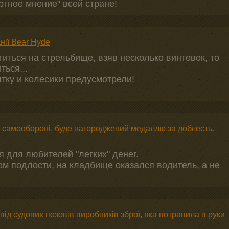
ртное мнение" всей стране!
нії Bear Hyde
иться на стрельбище, взяв несколько винтовок, то
ться...
тку и колесики предусмотрели!
и самообороні, буде нагороджений медаллю за доблесть.
 для любителей "легких" денег.
ом подлости, на кладбище оказался водитель, а не
ід судових позовів виробників зброї, яка потрапила в руки