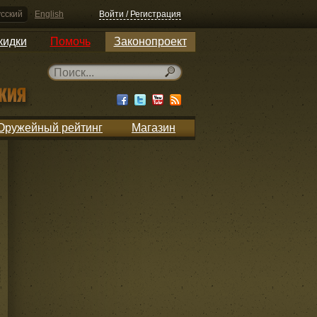
сский
English
Войти / Регистрация
кидки
Помочь
Законопроект
Оружейный рейтинг
Магазин