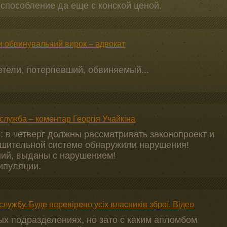
пособление да еще с конской ценой.
 обвинувальний вирок – адвокат
етели, потерпевший, обвиняемый...
служба – коментар Георгія Учайкіна
: в четверг должны рассматривать законопроект и
решительной системе обнаружили нарушения!
ий, выданы с нарушением!
нипуляции.
лужбу. Буде перевірено усіх власників зброї. Відео
ых подразделениях, но зато с каким апломбом