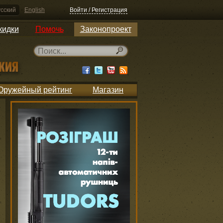
сский
English
Войти / Регистрация
кидки
Помочь
Законопроект
Оружейный рейтинг
Магазин