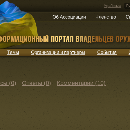
Українська
Ру
Об Ассоциации
Членство
С
Темы
Организации и партнеры
События
сы (0)
Ответы (0)
Комментарии (10)