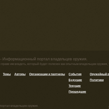
 - Информационный портал владельцев оружия.
и праве им владеть, который будет полезен как опытным владельцам оружия,
Темы
Авторы
Организации и партнеры
События
Оружейный р
Будущие
Политики
Текущие
Прошедшие
портал владельцев оружия.