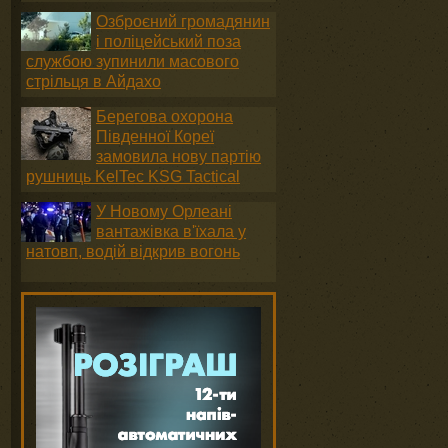
Озброєний громадянин
і поліцейський поза
службою зупинили масового
стрільця в Айдахо
Берегова охорона
Південної Кореї
замовила нову партію
рушниць KelTec KSG Tactical
У Новому Орлеані
вантажівка в'їхала у
натовп, водій відкрив вогонь