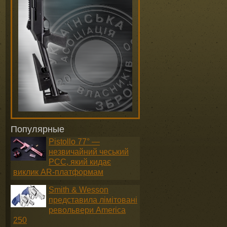
Популярные
Pistollo 77° —
незвичайний чеський
PCC, який кидає
виклик AR-платформам
Smith & Wesson
представила лімітовані
револьвери America
250