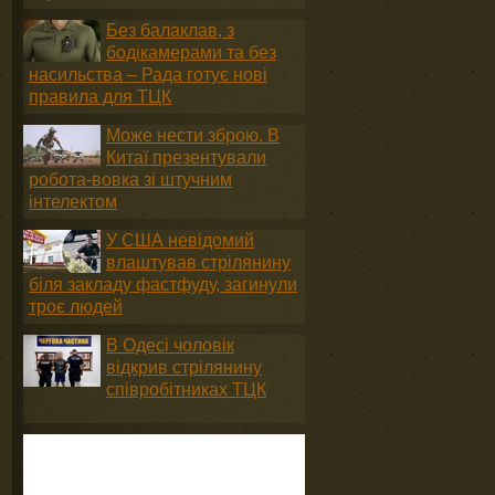
Без балаклав, з
бодікамерами та без
насильства – Рада готує нові
правила для ТЦК
Може нести зброю. В
Китаї презентували
робота-вовка зі штучним
інтелектом
У США невідомий
влаштував стрілянину
біля закладу фастфуду, загинули
троє людей
В Одесі чоловік
відкрив стрілянину
співробітниках ТЦК