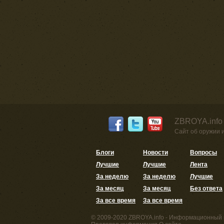
ZBROYA.info
Сайт об оружии 
Блоги
Новости
Вопросы
Лучшие
Лучшие
Лента
За неделю
За неделю
Лучшие
За месяц
За месяц
Без ответа
За все время
За все время
© 2009-2020 ZBROYA.info - Информационный 