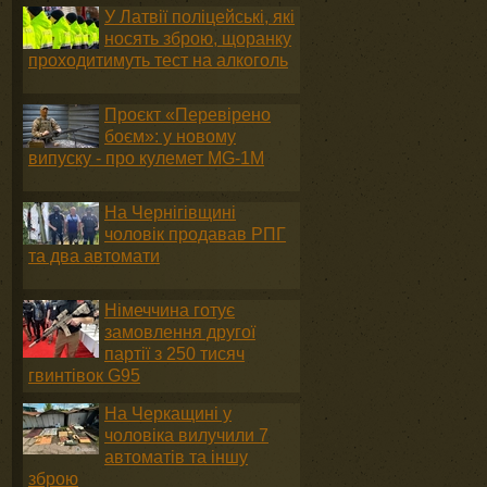
У Латвії поліцейські, які
носять зброю, щоранку
проходитимуть тест на алкоголь
Проєкт «Перевірено
боєм»: у новому
випуску - про кулемет MG-1М
На Чернігівщині
чоловік продавав РПГ
та два автомати
Німеччина готує
замовлення другої
партії з 250 тисяч
гвинтівок G95
На Черкащині у
чоловіка вилучили 7
автоматів та іншу
зброю