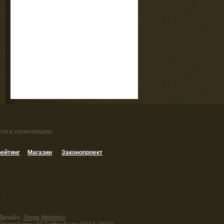
 так и начинающим.
ейтинг
Магазин
Законопроект
Дизайн:
Serge Melnikov