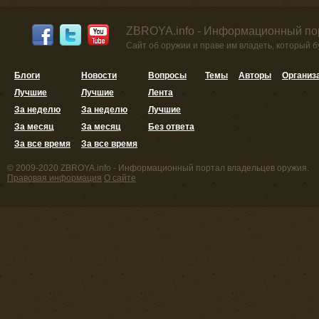
ZBROYA.info - Информационный по
Сайт об оружии и праве им владеть, который 
Блоги
Новости
Вопросы
Темы
Авторы
Организ
Лучшие
Лучшие
Лента
За неделю
За неделю
Лучшие
За месяц
За месяц
Без ответа
За все время
За все время
© 2009-2020 ZBROYA.info - Информационный портал владельцев оружия.
Правовая информация
О сайте