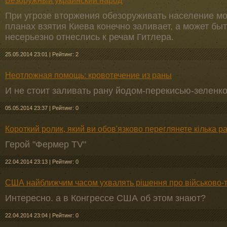
Безоружный украинский народ
При угрозе вторжения обезоруживать население мож
планах взятия Киева конечно заливает, а может быть
несерьезно отнеслись к речам Гитлера.
25.05.2014 23:01
|
Рейтинг: 2
Неотложная помощь: кровотечение из раны
И не стоит заливать рану йодом-перекисью-зеленко
05.05.2014 23:37
|
Рейтинг: 0
Короткий ролик, який ви обов'язково переглянете кілька ра
Герой "Фермер TV"
22.04.2014 23:13
|
Рейтинг: 0
США найближчим часом ухвалять рішення про військово-т
Интересно. а в Конгрессе США об этом знают?
22.04.2014 23:04
|
Рейтинг: 0