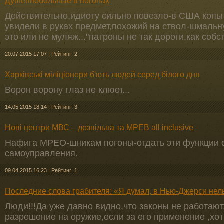
Душевнобольные в погонах
Действительно,идиоту сильно повезло-в США копы
увидели в руках предмет,похожий на ствол-шмальн
это или не муляж..."патроны не так дороги,как собс
20.07.2015 17:07
|
Рейтинг: 2
Харківські міліціонери б'ють людей серед білого дня
Ворон ворону глаз не клюет...
14.05.2015 18:14
|
Рейтинг: 3
Нові центри МВС – дозвільна та МРЕВ all inclusive
Нафига МРЕО-шникам погоны-отдать эти функции 
самоуправления.
09.04.2015 16:23
|
Рейтинг: 1
Последние слова грабителя: «Я думал, в Нью-Джерси нел
Люди!!!Да уже давно видно,что законы не работают
разрешение на оружие,если за его применение ,хо