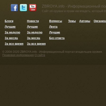
ZBROYA.info - Информационный по
Сайт об оружии и праве им владеть, который 
Блоги
Новости
Вопросы
Темы
Авторы
Организ
Лучшие
Лучшие
Лента
За неделю
За неделю
Лучшие
За месяц
За месяц
Без ответа
За все время
За все время
© 2009-2020 ZBROYA.info - Информационный портал владельцев оружия.
Правовая информация
О сайте