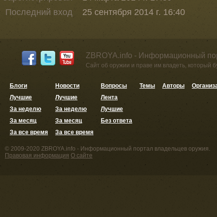
Последний вход
25 сентября 2014 г. 16:40
ZBROYA.info - Информационный по
Сайт об оружии и праве им владеть, который 
Блоги
Новости
Вопросы
Темы
Авторы
Организ
Лучшие
Лучшие
Лента
За неделю
За неделю
Лучшие
За месяц
За месяц
Без ответа
За все время
За все время
© 2009-2020 ZBROYA.info - Информационный портал владельцев оружия.
Правовая информация
О сайте