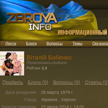
Лента
Блоги
Вопросы
Темы
Организ
Віталій Бабенко
(
Редактировать профиль
)
Рейтинг
2,4
Профиль
Блоги (0)
Вопросы (0)
Ответы (0
Дата рождения
26 марта 1979 г.
Город
Украина , Херсон
Зарегистрирован
22 июля 2014 г. 13:01