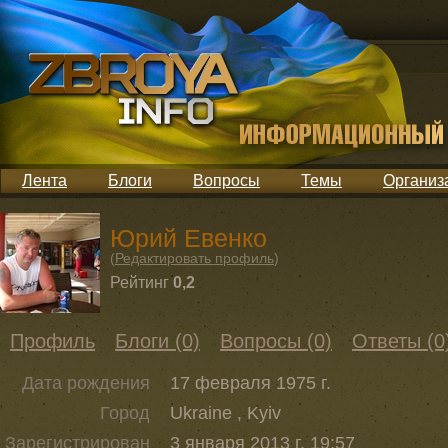
Лента
Блоги
Вопросы
Темы
Организ
Юрий Евенко
(
Редактировать профиль
)
Рейтинг
0,2
Профиль
Блоги (0)
Вопросы (0)
Ответы (0
Дата рождения
17 февраля 1975 г.
Город
Ukraine , Kyiv
Зарегистрирован
3 января 2013 г. 19:57