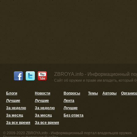
ZBROYA.info - Информационный по
Сайт об оружии и праве им владеть, который 
Блоги
Новости
Вопросы
Темы
Авторы
Организ
Лучшие
Лучшие
Лента
За неделю
За неделю
Лучшие
За месяц
За месяц
Без ответа
За все время
За все время
© 2009-2020 ZBROYA.info - Информационный портал владельцев оружия.