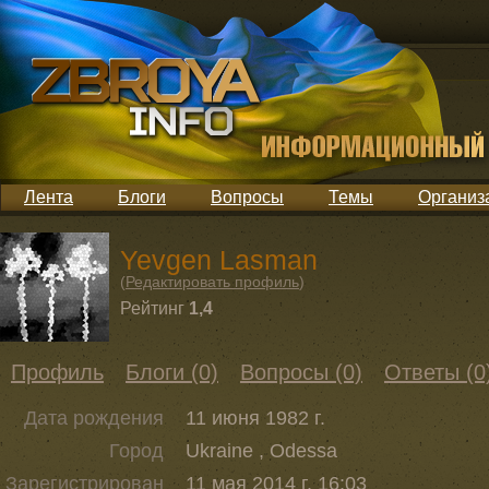
Лента
Блоги
Вопросы
Темы
Организ
Yevgen Lasman
(
Редактировать профиль
)
Рейтинг
1,4
Профиль
Блоги (0)
Вопросы (0)
Ответы (0
Дата рождения
11 июня 1982 г.
Город
Ukraine , Odessa
Зарегистрирован
11 мая 2014 г. 16:03