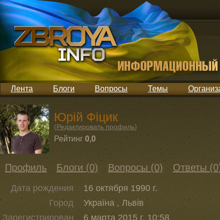
Лента
Блоги
Вопросы
Темы
Организ
Юрій Фіцик
(
Редактировать профиль
)
Рейтинг
0,0
Профиль
Блоги (0)
Вопросы (0)
Ответы (0
Дата рождения
16 октября 1990 г.
Город
Україна , Львів
Зарегистрирован
6 марта 2015 г. 10:58