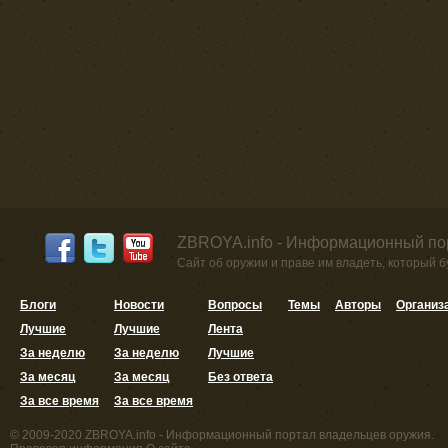
ZBROYA.info - Информационный по
Сайт об оружии и праве им владеть, который 
Блоги
Новости
Вопросы
Темы
Авторы
Организ
Лучшие
Лучшие
Лента
За неделю
За неделю
Лучшие
За месяц
За месяц
Без ответа
За все время
За все время
© 2009-2020 ZBROYA.info - Информационный портал владельцев оружия.