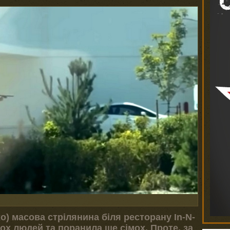
хо) масова стрілянина біля ресторану In-N-
ох людей та поранила ще сімох. Проте, за