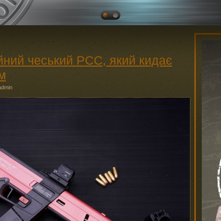
айний чеський PCC, який кидає
м
admin