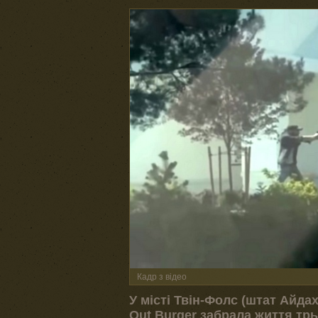
Кадр з відео
У місті Твін-Фолс (штат Айда
Out Burger забрала життя трь