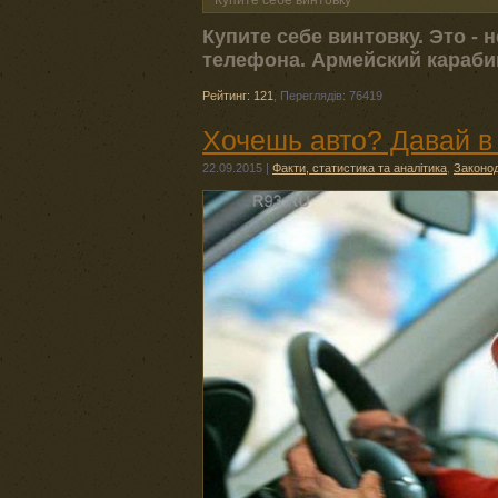
Купите себе винтовку
Купите себе винтовку. Это -
телефона. Армейский карабин
Рейтинг: 121
,
Переглядів: 76419
Хочешь авто? Давай в
22.09.2015
|
Факти, статистика та аналітика
,
Законо