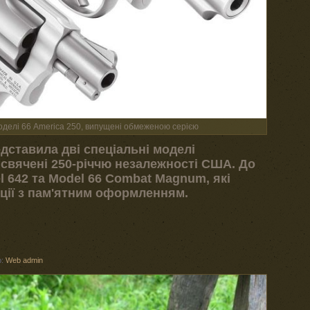
оделі 66 America 250, випущені обмеженою серією
дставила дві спеціальні моделі
исвячені 250-річчю незалежності США. До
l 642 та Model 66 Combat Magnum, які
ції з пам'ятним оформленням.
р:
Web admin