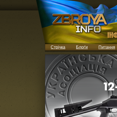
Стрічка
Блоґи
Питання