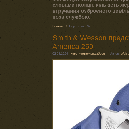
словами поліції, кількість ж
втручання озброєного цивіль
поза службою.
Рейтинг: 1
,
Переглядів: 37
Smith & Wesson предс
America 250
02.08.2026
|
Короткоствольна зброя
|
Автор:
Web 