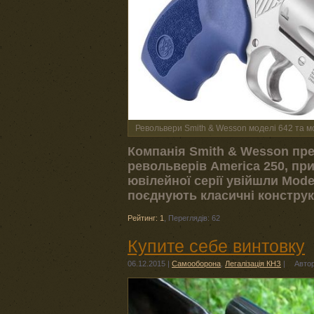
Револьвери Smith & Wesson моделі 642 та м
Компанія Smith & Wesson пре
револьверів America 250, пр
ювілейної серії увійшли Mode
поєднують класичні конструк
Рейтинг: 1
,
Переглядів: 62
Купите себе винтовку
06.12.2015
|
Самооборона
,
Легалізація КНЗ
|
Авто