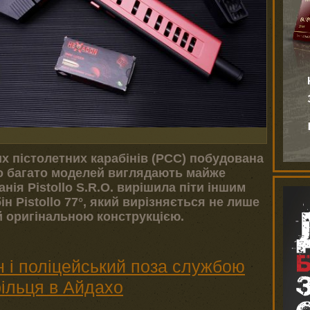
х пістолетних карабінів (PCC) побудована
що багато моделей виглядають майже
нія Pistollo S.R.O. вирішила піти іншим
 Pistollo 77°, який вирізняється не лише
 оригінальною конструкцією.
 і поліцейський поза службою
рільця в Айдахо