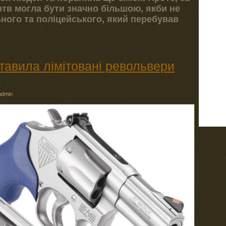
ертв могла бути значно більшою, якби не
ного та поліцейського, який перебував
тавила лімітовані револьвери
admin