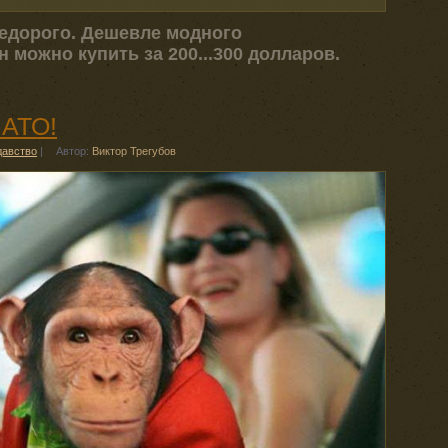
 недорого. Дешевле модного
 можно купить за 200...300 долларов.
 АТО!
давство
|
Автор:
Виктор Трегубов