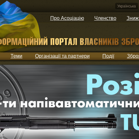
Українська
Про Асоціацію
Членство
Зниж
Теми
Організації та партнери
Події
Збро