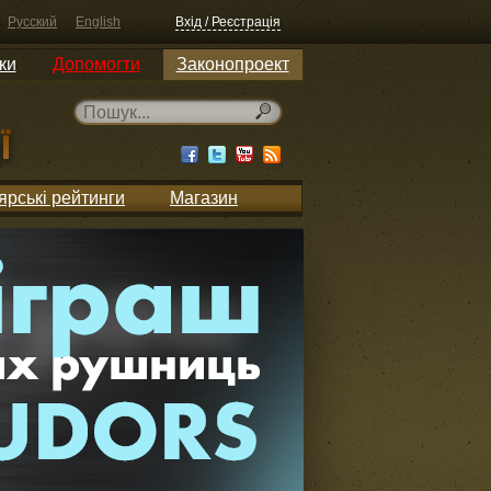
Русский
English
Вхід / Реєстрація
ки
Допомогти
Законопроект
ярські рейтинги
Магазин