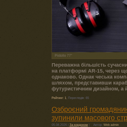
Pistollo 77°
Переважна більшість сучасни
на платформі AR-15, через 
однаково. Однак чеська компа
шляхом, представивши карабін
футуристичним дизайном, а й
Рейтинг: 1
,
Переглядів: 65
Озброєний громадянин
зупинили масового ст
05.08.2026
|
За кордоном
|
Автор:
Web admin