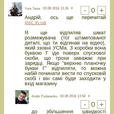
03.08.2016 13:26
#
-
0
+
Yura Taras
Андрій, ось ще перечитай
ipsc.in.ua
Я ще відпиляв шмат
розмежувача (тої штампованої
деталі, що ти відгинав на відео),
який ззовні УСМа. З коробки вона
буквою Г іде поверх спускової
скоби, що трохи заважає при
зарядці. Якщо "верхню планочку
букви Г" відпиляти, то можна
набій починати вести по спусковій
скобі і він самі буде заходити у
вхід магазину
03.08.2016 13:50
#
Andrii Podanenko
-
0
+
до збільшення швидкості