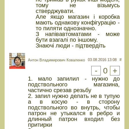
тому не візьмусь
стверджувати.
Але якщо магазин і коробка
мають однакову конфігурацію -
то пиляти однозначно.
З напівавтоматами - може
бути взагалі по іншому.
Знаючі люди - підтвердіть
03.08.2016 13:08
#
Антон Владимирович Коваленко
-
0
+
1. мало запилил - нужно до
подствольного магазина,
частично срезав резьбу
2. запил нужно делать не в тупую
а в косую - в сторону
подствольного во внутрь, чтобы
патрон не утыкался в ребро и
длинный патрон входил без
притирки