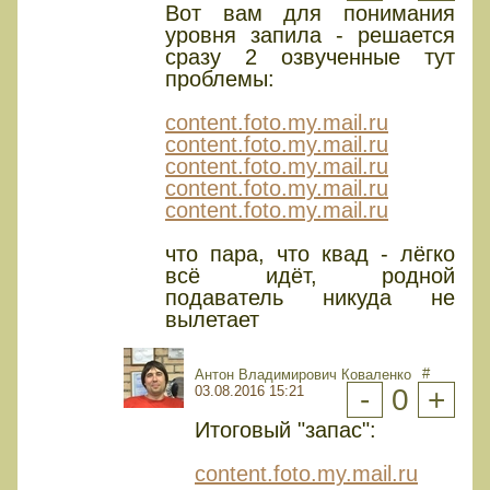
Вот вам для понимания
уровня запила - решается
сразу 2 озвученные тут
проблемы:
content.foto.my.mail.ru
content.foto.my.mail.ru
content.foto.my.mail.ru
content.foto.my.mail.ru
content.foto.my.mail.ru
что пара, что квад - лёгко
всё идёт, родной
подаватель никуда не
вылетает
#
Антон Владимирович Коваленко
03.08.2016 15:21
-
0
+
Итоговый "запас":
content.foto.my.mail.ru