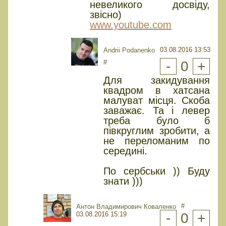
невеликого досвіду,
звісно)
www.youtube.com
03.08.2016 13:53
Andrii Podanenko
#
-
0
+
Для закидування
квадром в хатсана
малуват місця. Скоба
заважає. Та і левер
треба було б
півкруглим зробити, а
не переломаним по
середині.
По сербськи )) Буду
знати )))
#
Антон Владимирович Коваленко
03.08.2016 15:19
-
0
+