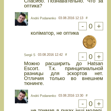
Спасибо. Познавательно. Что за
оптика?
03.08.2016 12:13
#
Andrii Podanenko
-
0
+
коліматор, не оптика
03.08.2016 12:42
#
-
0
+
Sergii S
Можно расширить до Hatsan
Escort. Т.к. принципиальной
разницы для эскортов нет.
Отличия только во внешнем
тюнинге.
03.08.2016 13:30
#
Andrii Podanenko
-
0
+
не тримав в руках інші моделі,