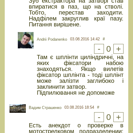
Зуб екстрактора на затворі став
впиратися в паз, що на стволі.
Тобто, перестав заходити.
Надфілем закруглив краї пазу.
Питання вирішене.
03.08.2016 14:42
#
Andrii Podanenko
-
0
+
Там є шплінти циліндричні, на
яких фіксатори набою
знаходяться. Якщо вилетів
фіксатор шплінта - тоді шплінт
може залізти заглибоко і
заклинити затвор.
Підпилювання не допоможе
03.08.2016 18:54
#
Вадим Страшенко
-
0
+
Есть анекдот о проверке в
мотострелковом подразделении: