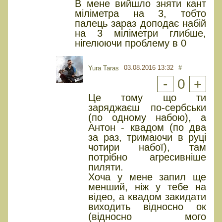
В мене вийшло зняти кант
міліметра на 3, тобто
палець зараз доподає набій
на 3 міліметри глибше,
нігелюючи проблему в 0
03.08.2016 13:32
#
Yura Taras
-
0
+
Це тому що ти
заряджаєш по-сербськи
(по одному набою), а
Антон - квадом (по два
за раз, тримаючи в руці
чотири набої), там
потрібно агресивніше
пиляти.
Хоча у мене запил ще
менший, ніж у тебе на
відео, а квадом закидати
виходить відносно ок
(відносно мого