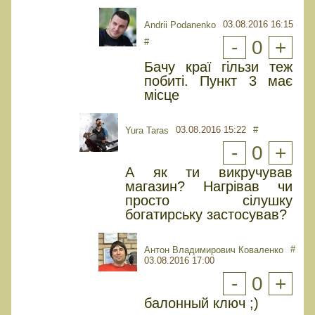
03.08.2016 16:15
Andrii Podanenko
#
-
0
+
Бачу краї гільзи теж
побиті. Пункт 3 має
місце
03.08.2016 15:22
#
Yura Taras
-
0
+
А як ти викручував
магазин? Нагрівав чи
просто сілушку
богатирську застосував?
#
Антон Владимирович Коваленко
03.08.2016 17:00
-
0
+
балонный ключ ;)