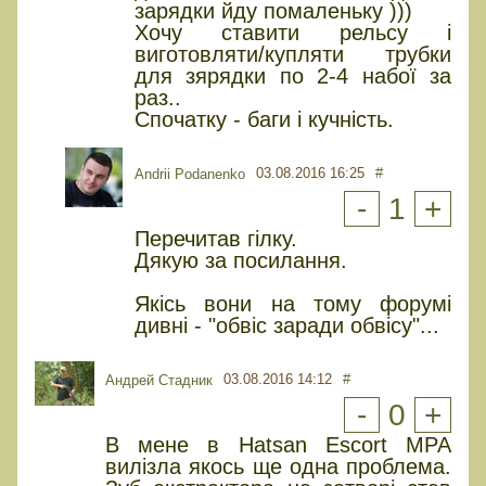
зарядки йду помаленьку )))
Хочу ставити рельсу і
виготовляти/купляти трубки
для зярядки по 2-4 набої за
раз..
Спочатку - баги і кучність.
03.08.2016 16:25
#
Andrii Podanenko
-
1
+
Перечитав гілку.
Дякую за посилання.
Якісь вони на тому форумі
дивні - "обвіс заради обвісу"...
03.08.2016 14:12
#
Андрей Стадник
-
0
+
В мене в Hatsan Escort MPA
вилізла якось ще одна проблема.