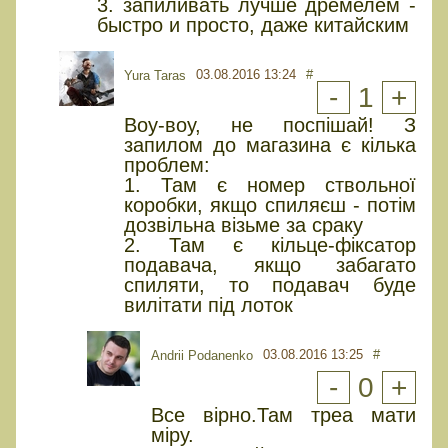
3. запиливать лучше дремелем -
быстро и просто, даже китайским
03.08.2016 13:24
#
Yura Taras
-
1
+
Воу-воу, не поспішай! З
запилом до магазина є кілька
проблем:
1. Там є номер ствольної
коробки, якщо спиляєш - потім
дозвільна візьме за сраку
2. Там є кільце-фіксатор
подавача, якщо забагато
спиляти, то подавач буде
вилітати під лоток
03.08.2016 13:25
#
Andrii Podanenko
-
0
+
Все вірно.Там треа мати
міру.