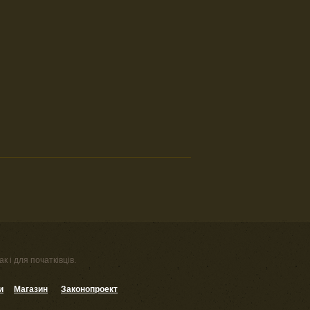
к і для початківців.
и
Магазин
Законопроект