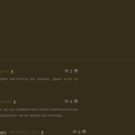
2
14:54
#
свои пистолеты где попало. Даже если ты
0
3 08:54
#
е, що до травматичної зброї ставляться як до
іліціонер так не лишає без нагляду.
вич
0
04.06.2013 12:01
#