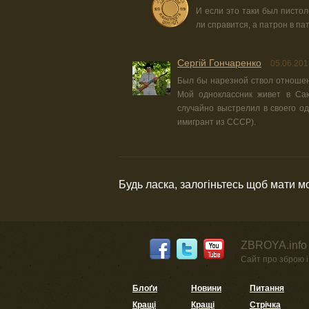
И если это таки был пистоле
ли справится, а патрон в п
Сергій Гончаренко
05.06.201
Был бы нарезной ствол отношен
Мой одноклассник живет в Сак
случайно выстрелил в своего од
имигрант из СССР).
Будь ласка, залогіньтесь щоб мати 
ZBROYA.info 
Сайт про зброю і 
Блоґи
Новини
Питання
Кращі
Кращі
Стрічка