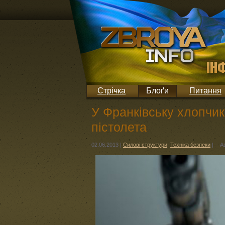
Стрічка
Блоґи
Питання
У Франківську хлопчик 
пістолета
02.06.2013
|
Силові структури
,
Техніка безпеки
|
А