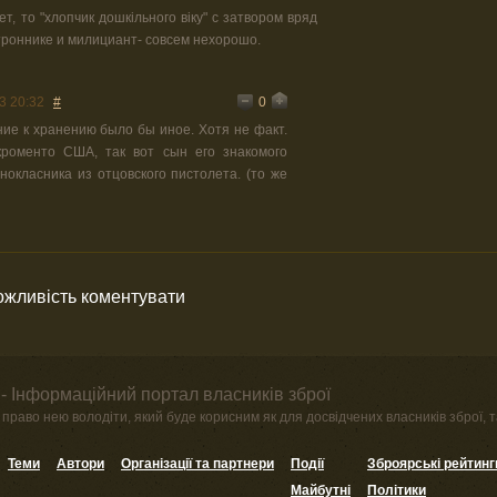
т, то "хлопчик дошкільного віку" с затвором вряд
атроннике и милициант- совсем нехорошо.
0
3 20:32
#
ие к хранению было бы иное. Хотя не факт.
роменто США, так вот сын его знакомого
нокласника из отцовского пистолета. (то же
можливість коментувати
- Інформаційний портал власників зброї
право нею володіти, який буде корисним як для досвідчених власників зброї, та
Теми
Автори
Організації та партнери
Події
Зброярські рейтинг
Майбутні
Політики