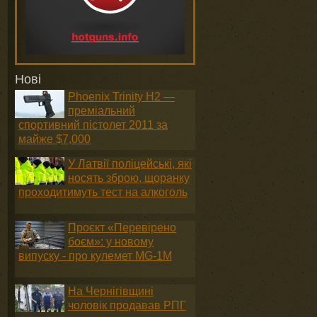
Нові
Phoenix Trinity H2 —
преміальний
спортивний пістолет 2011 за
майже $7,000
У Латвії поліцейські, які
носять зброю, щоранку
проходитимуть тест на алкоголь
Проєкт «Перевірено
боєм»: у новому
випуску - про кулемет MG-1М
На Чернігівщині
чоловік продавав РПГ