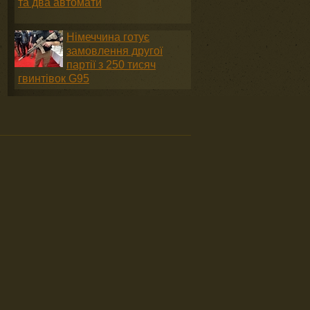
та два автомати
Німеччина готує
замовлення другої
партії з 250 тисяч
гвинтівок G95