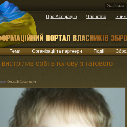
Українська
Про Асоціацію
Членство
Зниж
Теми
Організації та партнери
Події
Збро
вистрілив собі в голову з татового
втор:
Олексій Семенович