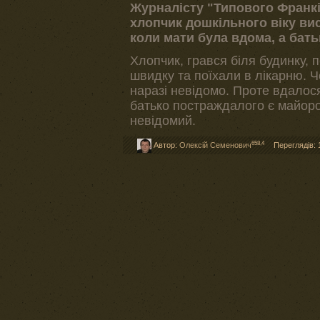
Журналісту "Типового Франкі
хлопчик дошкільного віку вис
коли мати була вдома, а бать
Хлопчик, грався біля будинку, 
швидку та поїхали в лікарню. 
наразі невідомо. Проте вдалося
батько постраждалого є майоро
невідомий.
658,4
Автор:
Олексій Семенович
Переглядів: 