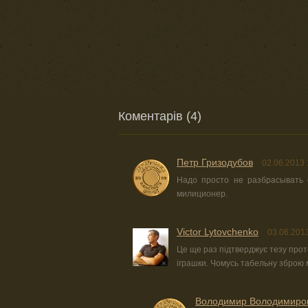
Коментарів (4)
Петр Гризодубов
02.06.2013 
Надо просто не разбрасывать 
милиционер.
Victor Lytovchenko
03.06.201
Це ще раз підтверджує тезу прот
іграшки. Чомусь табельну зброю м
Володимир Володимиро