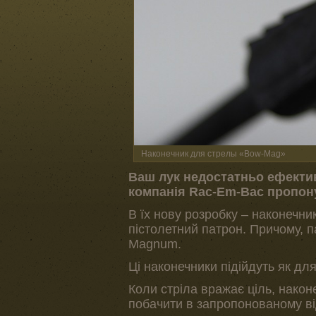
Наконечник для стрелы «Bow-Mag»
Ваш лук недостатньо ефектив
компанія Rac-Em-Bac пропону
В їх нову розробку – наконечн
пістолетний патрон. Причому, п
Magnum.
Ці наконечники підійдуть як для
Коли стріла вражає ціль, након
побачити в запропонованому ві