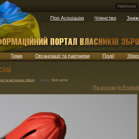
Українська
Про Асоціацію
Членство
Зниж
Теми
Організації та партнери
Події
Збро
cial
на та метальна зброя
|
Автор:
Web admin
По-русски
In Englis