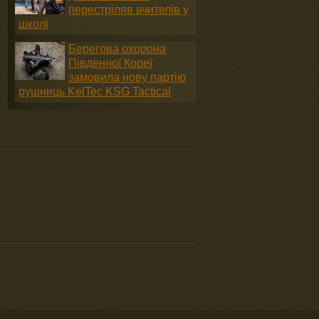
перестріляв вчителів у
школі
Берегова охорона
Південної Кореї
замовила нову партію
рушниць KelTec KSG Tactical