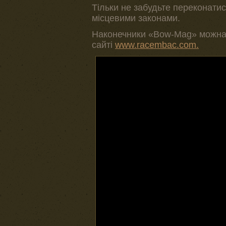
Тільки не забудьте переконати
місцевими законами.
Наконечники «Bow-Mag» можна п
сайті
www.racembac.com.