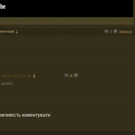
оментарів:
1
Джерело
2
0
06.06.2013 16:36
#
 девайс.
можливість коментувати