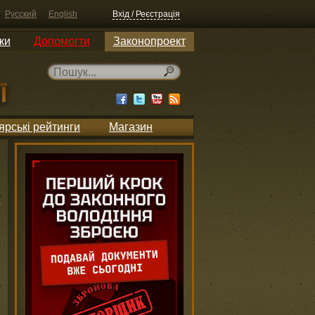
Русский
English
Вхід / Реєстрація
ки
Допомогти
Законопроект
ярські рейтинги
Магазин
h