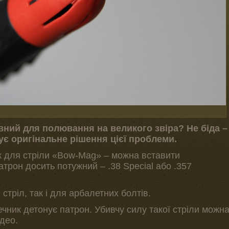
ний для полювання на великого звіра? Не біда –
є оригінальне рішення цієї проблеми.
ик для стріли «Bow-Mag» – можна вставити
атрон досить потужний – .38 Special або .357
 стріл, так і для арбалетних болтів.
ечник детонує патрон. Убивчу силу такої стріли можн
део.