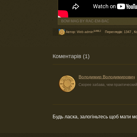
BOW MAG BY RAC-EM-BAC
11498,2
Автор:
Web admin
Переглядів: 1347
,
К
Коментарів (1)
Володимир Володимирович
Скорее забава, чем практический
Будь ласка, залогіньтесь щоб мати 