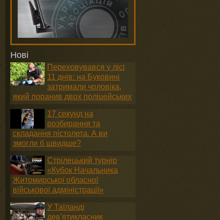
Нові
Переховувався у лісі
11 днів: на Буковині
затримали чоловіка,
який поранив двох поліцейських
17 секунд на
розбирання та
складання пістолета. А ви
змогли б швидше?
Стрілецький турнір
«Кубок Начальника
Житомирської обласної
військової адміністрації»
У Таїланді
дев'ятикласник