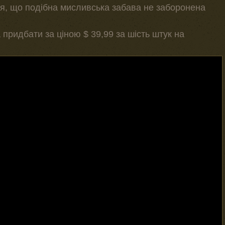
ся, що подібна мисливська забава не заборонена
ридбати за ціною $ 39,99 за шість штук на