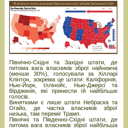
Північно-Східні та Західні штати, де
питома вага власників зброї найнижча
(менше 30%), голосували за Хілларі
Клінтон, зокрема це штати: Каліфорнія,
Нью-Йорк, Іллінойс, Нью-Джерсі та
Вірджинія, які принесли їй найбільше
голосів.
Винятками є лише штати Небраска та
Огайо, де частка власників зброї
низька, там переміг Трамп.
Північні та Південно-Східні штати, де
питома вага власників зброї найбільша