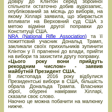
Довіру до Клінтон серед збройної
спільноти остаточно добив аудіозапис,
опублікований за місяць до виборів, на
якому Хілларі заявила, що збирається
впливати на Верховний суд США з
метою відміни другої поправки до
Конституції США.
NRA (National Rifle Association)
та її
пожиттєвий учасник Дональд Трамп,
закликали своїх прихильників зупинити
Клінтон у її прагненні до влади, прийти
на вибори та захистити другу поправку.
«Цього року вони прийдуть
рекордним числом» - заявив
майбутній Президент США.
8 листопада 2016 року відбулися
Президентські вибори в США, більшість
обрала Дональда Трампа. Власники
зброї, обурені намірами Хілларі,
сказали своє слово.
Наочно це можна побачити на малюнку
нижче.