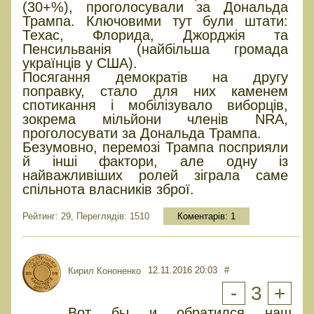
(30+%), проголосували за Дональда
Трампа. Ключовими тут були штати:
Техас, Флорида, Джорджія та
Пенсильванія (найбільша громада
українців у США).
Посягання демократів на другу
поправку, стало для них каменем
спотикання і мобілізувало виборців,
зокрема мільйони членів NRA,
проголосувати за Дональда Трампа.
Безумовно, перемозі Трампа посприяли
й інші фактори, але одну із
найважливіших ролей зіграла саме
спільнота власників зброї.
Рейтинг: 29, Переглядів: 1510
Коментарів:
1
12.11.2016 20:03
#
Кирил Кононенко
-
3
+
Вот бы и обратился наш