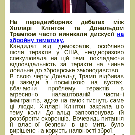
На передвиборних дебатах між
Хілларі Клінтон та Дональдом
Трампом часто виникали дискусії
на
збройну тематику.
Кандидат від демократів, особливо
після терактів у США, неодноразово
спекулювала на цій темі, покладаючи
відповідальність за теракти на чинне
лояльне до зброярське законодавство.
В свою чергу Дональд Трамп відбивав
ці закиди з посмішкою на вустах,
вбачаючи проблему терактів в
агресивно налаштованій частині
іммігрантів, адже на гачок тиснуть саме
ці люди. Хілларі Клінтон закрила цю
тему коли Дональд запропонував їй
роззброїти охоронців. Вочевидь питання
її власної безпеки в цю мить було
вирішено на користь наявності зброї.