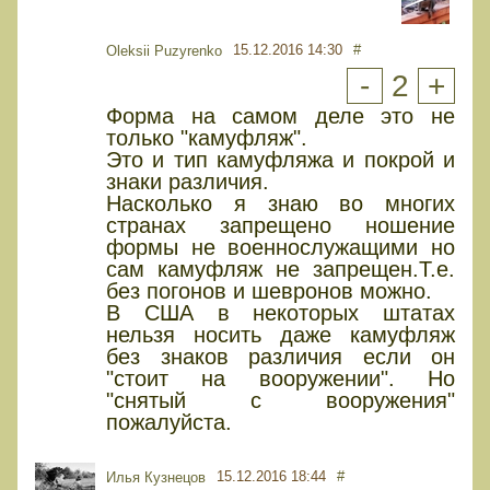
15.12.2016 14:30
#
Oleksii Puzyrenko
-
2
+
Форма на самом деле это не
только "камуфляж".
Это и тип камуфляжа и покрой и
знаки различия.
Насколько я знаю во многих
странах запрещено ношение
формы не военнослужащими но
сам камуфляж не запрещен.Т.е.
без погонов и шевронов можно.
В США в некоторых штатах
нельзя носить даже камуфляж
без знаков различия если он
"стоит на вооружении". Но
"снятый с вооружения"
пожалуйста.
15.12.2016 18:44
#
Илья Кузнецов