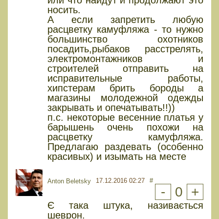
носить.
А если запретить любую
расцветку камуфляжа - то нужно
большинство охотников
посадить,рыбаков расстрелять,
электромонтажников и
строителей отправить на
исправительные работы,
хипстерам брить бороды а
магазины молодежной одежды
закрывать и опечатывать!!))
п.с. некоторые весенние платья у
барышень очень похожи на
расцветку камуфляжа.
Предлагаю раздевать (особенно
красивых) и изымать на месте
17.12.2016 02:27
#
Anton Beletsky
-
0
+
Є така штука, називається
шеврон.