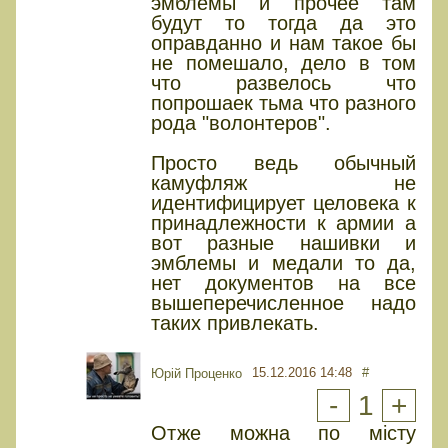
эмблемы и прочее там
будут то тогда да это
оправданно и нам такое бы
не помешало, дело в том
что развелось что
попрошаек тьма что разного
рода "волонтеров".
Просто ведь обычный
камуфляж не
идентифицирует целовека к
принадлежности к армии а
вот разные нашивки и
эмблемы и медали то да,
нет документов на все
вышеперечисленное надо
таких привлекать.
15.12.2016 14:48
#
Юрiй Проценко
-
1
+
Отже можна по місту