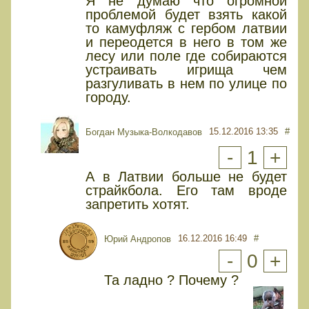
Я не думаю что огромной
проблемой будет взять какой
то камуфляж с гербом латвии
и переодется в него в том же
лесу или поле где собираются
устраивать игрища чем
разгуливать в нем по улице по
городу.
15.12.2016 13:35
#
Богдан Музыка-Волкодавов
-
1
+
А в Латвии больше не будет
страйкбола. Его там вроде
запретить хотят.
16.12.2016 16:49
#
Юрий Андропов
-
0
+
Та ладно ? Почему ?