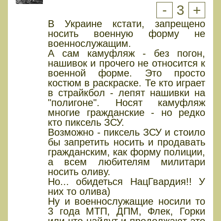
-
3
+
В Украине кстати, запрещено
носить военную форму не
военнослужащим.
А сам камуфляж - без погон,
нашивок и прочего не относится к
военной форме. Это просто
костюм в раскраске. Те кто играет
в страйкбол - лепят нашивки на
"полигоне". Носят камуфляж
многие гражданские - но редко
кто пиксель ЗСУ.
Возможно - пиксель ЗСУ и стоило
бы запретить носить и продавать
гражданским, как форму полиции,
а всем любителям милитари
носить оливу.
Но... обидеться НацГвардия!! У
них то олива)
Ну и военнослужащие носили то
3 года МТП, ДПМ, Флек, Горки
или что найдут и продолжают это