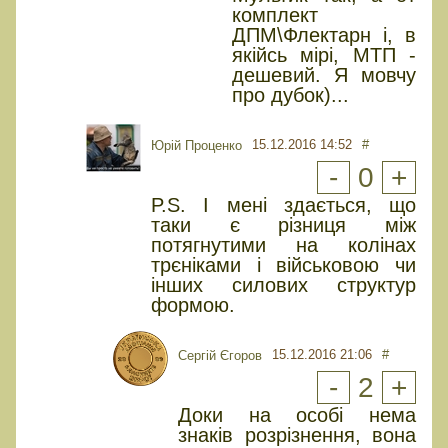
комплект
ДПМ\Флектарн і, в
якійсь мірі, МТП -
дешевий. Я мовчу
про дубок)...
15.12.2016 14:52
#
Юрiй Проценко
-
0
+
P.S. І мені здається, що
таки є різниця між
потягнутими на колінах
трєніками і військовою чи
інших силових структур
формою.
15.12.2016 21:06
#
Сергій Єгоров
-
2
+
Доки на особі нема
знаків розрізнення, вона