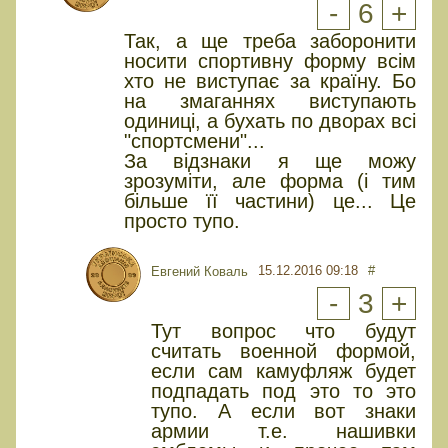
-
6
+
Так, а ще треба заборонити
носити спортивну форму всім
хто не виступає за країну. Бо
на змаганнях виступають
одиниці, а бухать по дворах всі
"спортсмени"...
За відзнаки я ще можу
зрозуміти, але форма (і тим
більше її частини) це... Це
просто тупо.
15.12.2016 09:18
#
Евгений Коваль
-
3
+
Тут вопрос что будут
считать военной формой,
если сам камуфляж будет
подпадать под это то это
тупо. А если вот знаки
армии т.е. нашивки