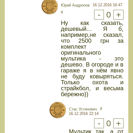
16.12.2016 16:47
Юрий Андропов
#
-
0
+
Ну как сказать,
дешевый... Я б,
например,не сказал,
что 2500 грн за
комплект
оригинального
мультика - это
дешево. В огороде и в
гараже я в нём явно
не буду ковыряться.
Только охота и
страйкбол, и весьма
бережно))
#
Стас Устинович
16.12.2016 22:14
-
0
+
Мультик так, а от