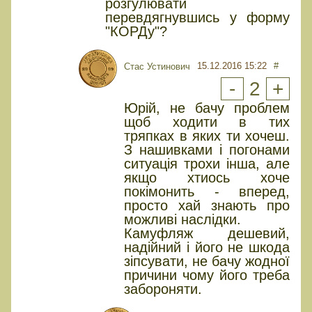
розгулювати
перевдягнувшись у форму
"КОРДу"?
15.12.2016 15:22
#
Стас Устинович
-
2
+
Юрiй, не бачу проблем
щоб ходити в тих
тряпках в яких ти хочеш.
З нашивками і погонами
ситуація трохи інша, але
якщо хтиось хоче
покімонить - вперед,
просто хай знають про
можливі наслідки.
Камуфляж дешевий,
надійний і його не шкода
зіпсувати, не бачу жодної
причини чому його треба
забороняти.