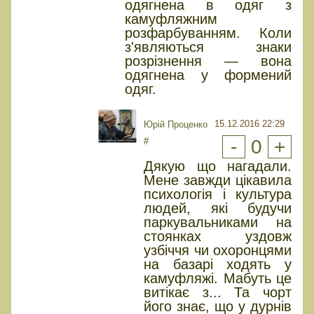
одягнена в одяг з
камуфляжним
розфарбуванням. Коли
з'являються знаки
розрізнення — вона
одягнена у формений
одяг.
15.12.2016 22:29
Юрiй Проценко
#
-
0
+
Дякую що нагадали.
Мене завжди цікавила
психологія і культура
людей, які будучи
паркувальниками на
стоянках уздовж
узбіччя чи охоронцями
на базарі ходять у
камуфляжі. Мабуть це
витікає з... Та чорт
його знає, що у дурнів