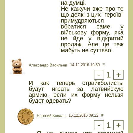
на думці.
Не кажучи вже про те
що деякі з цих "героїв"
примудряються
вбратися саме у
військову форму, яка
не йде у відкритий
продаж. Але це теж
мабуть не суттєво.
14.12.2016 19:30
#
Александр Васильев
-
1
+
И как теперь страйкболисты
будут играть за латвийскую
армию, если их форму нельзя
будет одевать?
15.12.2016 09:22
#
Евгений Коваль
-
1
+