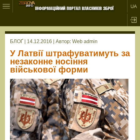
БЛОҐ | 14.12.2016 |
Автор:
Web admin
У Латвії штрафуватимуть за
незаконне носіння
військової форми