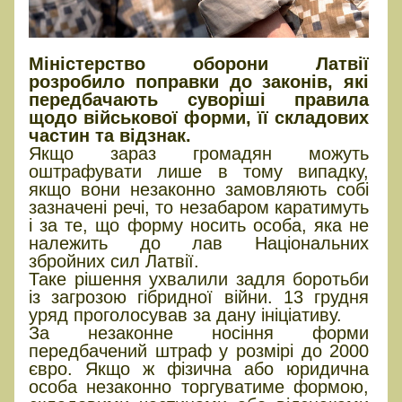
Міністерство оборони Латвії
розробило поправки до законів, які
передбачають суворіші правила
щодо військової форми, її складових
частин та відзнак.
Якщо зараз громадян можуть
оштрафувати лише в тому випадку,
якщо вони незаконно замовляють собі
зазначені речі, то незабаром каратимуть
і за те, що форму носить особа, яка не
належить до лав Національних
збройних сил Латвії.
Таке рішення ухвалили задля боротьби
із загрозою гібридної війни. 13 грудня
уряд проголосував за дану ініціативу.
За незаконне носіння форми
передбачений штраф у розмірі до 2000
євро. Якщо ж фізична або юридична
особа незаконно торгуватиме формою,