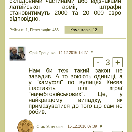
складовими частинами або відзнаками
латвійської армії, штрафи
становитимуть 2000 та 20 000 євро
відповідно.
Рейтинг: 1, Переглядів: 483
Коментарів:
12
14.12.2016 18:27
#
Юрiй Проценко
-
3
+
Нам би теж такий закон не
завадив. А то воюють одиниці, а
у "камуфлі" по вулицях Києва
шастають цілі зграї
"начебтовійськових". Це, у
найкращому випадку, як
примазуватися до того що сам не
робив.
15.12.2016 07:39
#
Стас Устинович