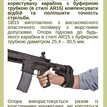
користувачу карабіна з буферною
трубкою (в стилі AR15) компенсувати
відбій та поліпшити точність
стрільби.
SB15 виготовлено з високоякісного
еластичного полімеру з жорсткими
допусками. Опора підхожа до будь-
якого карабіна в стилі AR15 з буферною
трубкою діаметром 25,4 – 30,5 мм.
Опора використовується разом із
еластичними манжетами, які кріпляться