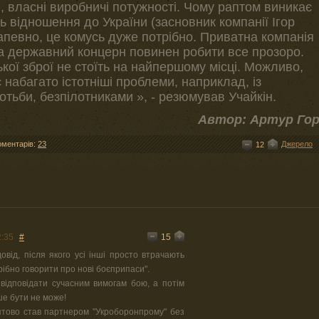
ів, власні виробничі потужності. Чому раптом виникає
ь відношення до України (засновник компанії Ігор
апевно, це комусь дуже потрібно. Приватна компанія
а державний концерн повинен робити все прозоро.
кої зброї не стоїть на найпершому місці. Можливо,
с набагато істотніші проблеми, наприклад, із
тьби, безпілотниками », - резюмував Учайкін.
Автор: Артур Го
оментарів:
23
Джерело
12
15
2:35
#
овід, після якого усі інші просто втрачають
трібно говорити про нові боєприпаси".
відповідати сучасним вимогам бою, а потім
кше бути не може!
птово став партнером "Укроборонпрому" без