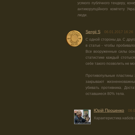
усякого публічного тендеру, кон
антикорупційного комітету Укр
люди.
Sergii S
06.01.2017 16:26
С одной стороны да. С друг
в статье - чтобы пробивал
Все вооруженные силы осн
статистике каждый стотыс
себе такого позволить не мог
Противопульные пластины 
закрывают жизненноважн
убивать противника. Дост
оставшиеся 80% тела.
Юрiй Проценко
06.
Характеристика набоїв ц