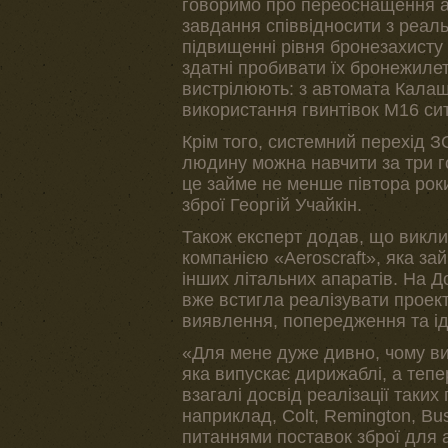
говоримо про переоснащення ар
завдання співвідносити з реаль
підвищенні рівня бронезахисту ро
здатні пробивати їх бронежилет
вистрілюють: з автомата Калаш
використання гвинтівок М16 сит
Крім того, системний перехід З
людину можна навчити за три го
це займе не менше півтора роки»
зброї Георгій Учайкін.
Також експерт додав, що викли
компанією «Aeroscraft», яка за
інших літальних апаратів. На Д
вже встигла реалізувати проек
виявлення, попередження та іде
«Для мене дуже дивно, чому в
яка випускає дирижаблі, а тепе
взагалі досвід реалізації таких
наприклад, Colt, Remington, Bus
питаннями поставок зброї для а