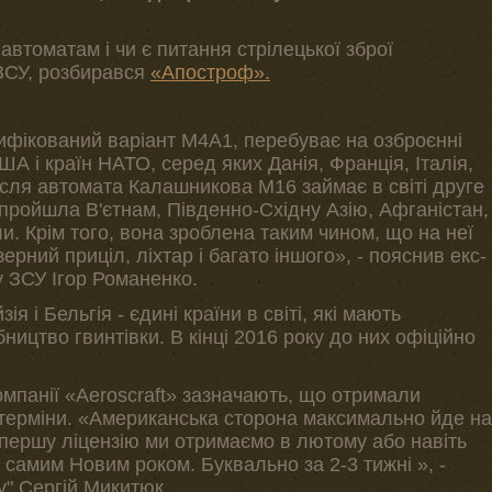
автоматам і чи є питання стрілецької зброї
ЗСУ, розбирався
«Апостроф».
дифікований варіант М4А1, перебуває на озброєнні
ША і країн НАТО, серед яких Данія, Франція, Італія,
ісля автомата Калашникова М16 займає в світі друге
пройшла В'єтнам, Південно-Східну Азію, Афганістан,
ли. Крім того, вона зроблена таким чином, що на неї
рний приціл, ліхтар і багато іншого», - пояснив екс-
 ЗСУ Ігор Романенко.
 і Бельгія - єдині країни в світі, які мають
ництво гвинтівки. В кінці 2016 року до них офіційно
омпанії «Aeroscraft» зазначають, що отримали
 терміни. «Американська сторона максимально йде на
 першу ліцензію ми отримаємо в лютому або навіть
д самим Новим роком. Буквально за 2-3 тижні », -
у" Сергій Микитюк.