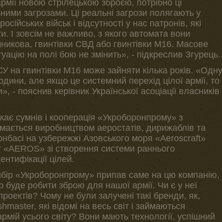
мії новою стрілецькою зброєю, потрібно ці
ними загрозами. Ці реальні загрози полягають у
сійських військ і відсутності у нас патронів, які
и. І зовсім не важливо, з якого автомата вони
никова, гвинтівки СВД або гвинтівки М16. Масове
уацію на полі бою не змінить», - підкреслив Згурець.
СУ на гвинтівки М16 може зайняти кілька років. «Одн
дини, але якщо це системний перехід цілої армії, то
, - пояснив керівник Української асоціації власників
кає сумнів і кооперація «Укроборонпрому» з
ймається виробництвом аеростатів, дирижаблів та
онбасі на узбережжі Азовського моря «Aeroscraft»
т «AEROS» зі створення системи раннього
нтифікації цілей.
ибір «Укроборонпрому» припав саме на цю компанію,
р буде робити зброю для нашої армії. Чи є у неї
 проектів? Чому не були залучені такі бренди, як,
hmaster, які відомі на весь світ і займаються
рмій усього світу? Вони мають технології, успішний