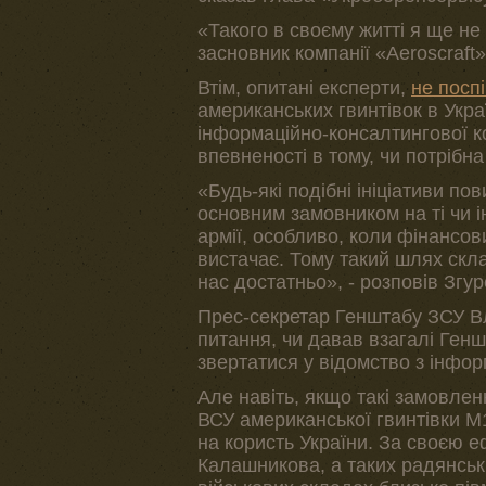
«Такого в своєму житті я ще не
засновник компанії «Aeroscraft»
Втім, опитані експерти,
не посп
американських гвинтівок в Укра
інформаційно-консалтингової ко
впевненості в тому, чи потрібна
«Будь-які подібні ініціативи по
основним замовником на ті чи ін
армії, особливо, коли фінансов
вистачає. Тому такий шлях скла
нас достатньо», - розповів Згур
Прес-секретар Генштабу ЗСУ Вл
питання, чи давав взагалі Ген
звертатися у відомство з інфо
Але навіть, якщо такі замовленн
ВСУ американської гвинтівки М
на користь України. За своєю 
Калашникова, а таких радянськ