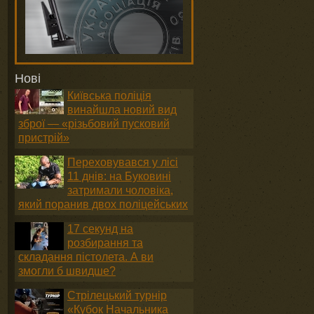
Нові
Київська поліція
винайшла новий вид
зброї — «різьбовий пусковий
пристрій»
Переховувався у лісі
11 днів: на Буковині
затримали чоловіка,
який поранив двох поліцейських
17 секунд на
розбирання та
складання пістолета. А ви
змогли б швидше?
Стрілецький турнір
«Кубок Начальника