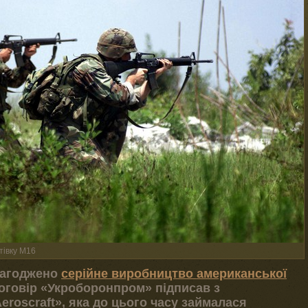
тівку M16
алагоджено
серійне виробництво американської
оговір «Укроборонпром» підписав з
roscraft», яка до цього часу займалася