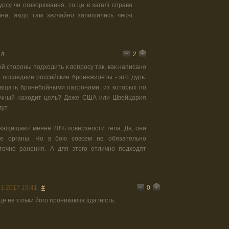
курсу чи оговорювання, то це в загалі справа
аїни, якщо там звичайно залишились чесні
2
#
ой стороны подходить к вопросу так, как написано
о последние российские бронежилеты - это дурь.
ащать бронебойными патронами, из которых по
ячный находит цель? Даже США или Швейцария
ут.
защищают менее 20% поверхности тела. Да, они
ые органы. Но в бою совсем не обязательно
аточно ранения. А для этого отлично подходят
0
01.2017 19:41
#
е не тільки його проникаюча здатність.