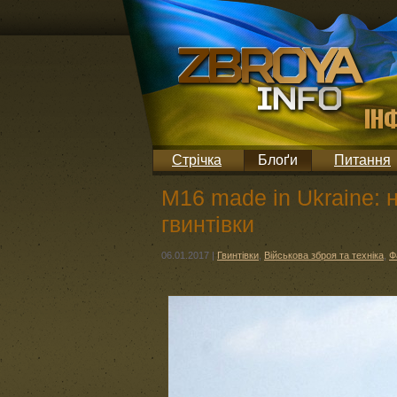
Стрічка
Блоґи
Питання
М16 made in Ukraine: 
гвинтівки
06.01.2017
|
Гвинтівки
,
Військова зброя та техніка
,
Ф