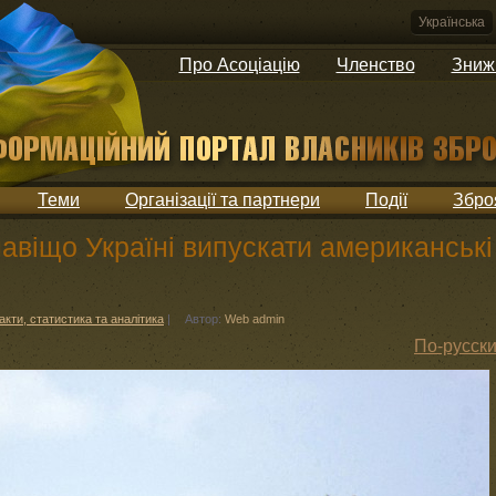
Українська
Про Асоціацію
Членство
Зниж
Теми
Організації та партнери
Події
Збро
навіщо Україні випускати американські
акти, статистика та аналітика
|
Автор:
Web admin
По-русск