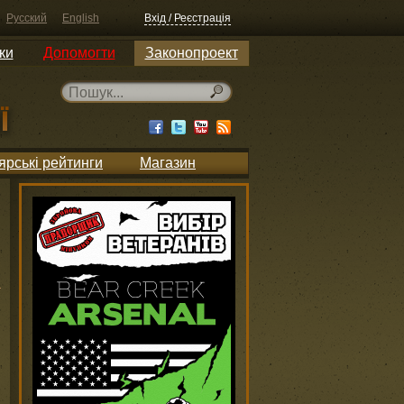
Русский
English
Вхід / Реєстрація
ки
Допомогти
Законопроект
ярські рейтинги
Магазин
и