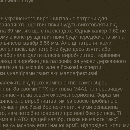
мільйона штук.
6 українського виробництва» є патрони для
заявляють, що гвинтівки будуть виготовляти під
на 39 мм, які ще є на складах. Однак калібр 7,62 не
му в конструкції гвинтівки буде передбачена зміна
льянсом калібр 5,56 мм. Але ці патрони, коли
оєприпасів, ще потрібно буде десь взяти: або
ми або налагодити власне виробництво. Керівники
завод з виробництва патронів, за умови державного
ти за 18 місяців, але військові експерти
вки з калібрами гвинтівки малоефективні.
залежить від трьох компонентів: самої зброї,
вання. За своїми ТТХ гвинтівка М4А1 не перевищує
рипас - тема зовсім окрема і серйозна. Зараз ми
дянського виробництва, які за своєю пробивною
 сучасні російські бронежилети, якими оснащена
го, нам потрібно говорити про нові боєприпаси. Ті
ними в НАТО під цей калібр, також не мають такої
ні на сучасному етапі нашої армії. Відповідно, коли ми