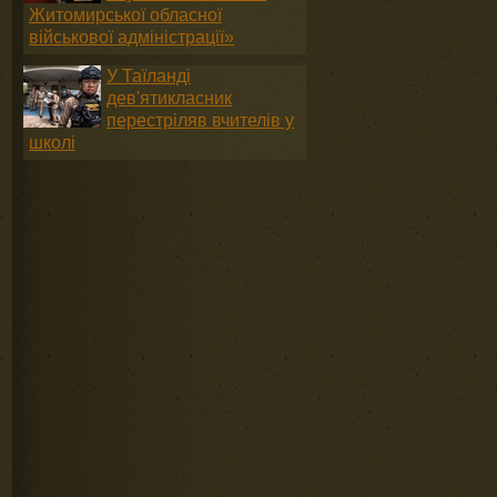
Житомирської обласної
військової адміністрації»
У Таїланді
дев'ятикласник
перестріляв вчителів у
школі