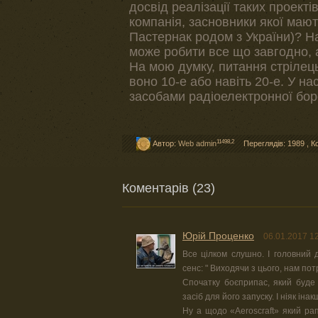
досвід реалізації таких проект
компанія, засновники якої мают
Пастернак родом з України)? Н
може робити все що завгодно, 
На мою думку, питання стрілець
воно 10-е або навіть 20-е. У на
засобами радіоелектронної боро
11498,2
Автор:
Web admin
Переглядів: 1989
,
К
Коментарів (23)
Юрiй Проценко
06.01.2017 1
Все цілком слушно. І головний д
сенс: " Виходячи з цього, нам по
Спочатку боєприпас, який буде 
засіб для його запуску. І ніяк іна
Ну а щодо «Aeroscraft» який ра