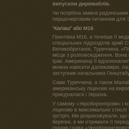
випуском дирижаблів.
Чи потрібна заміна радянським 
першочерговим питанням для 
"Калаш" або М16
Гвинтівка М16, а точніше її мо
спеціальних підрозділів армії С
Великобританія, Туреччина. «П
місце з розповсюдження. Вона 
Ірак. Американці її вдосконали
можна навісити далекоміри, лазе
заступник начальника Генштабу
Саме Туреччина, а також Малайзія
американську ліцензію на вироб
приєдналася і Україна.
У самому «Укроборонпромі» і к
ліцензію в максимально стислі
зустріч. Ми розраховували, що
березні, а ми отримали її пере
сказав глава «Укроборонсервіс