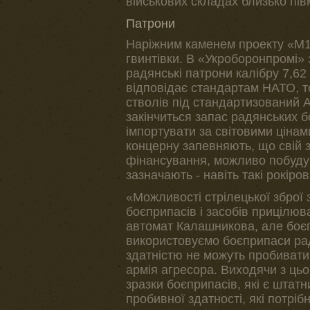
військових складах близько пів
Патрони
Наріжним каменем проекту «М1
гвинтівки. В «Укроборонпромі» 
радянські патрони калібру 7,62 
відповідає стандартам НАТО, то
стволів під стандартизований А
закінчиться запас радянських б
імпортувати за світовими ціна
концерну запевняють, що свій 
фінансування, можливо побудува
зазначають - навіть такі рокіро
«Можливості стрілецької зброї 
боєприпасів і засобів прицілю
автомат Калашникова, але боєп
використовуємо боєприпаси ра
здатністю не можуть пробивати
армія агресора. Виходячи з цьо
зразки боєприпасів, які є штат
пробивної здатності, які потріб