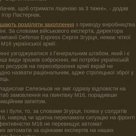
 бачив, щоб отримати ліцензію за 3 тижні», - додав
 Ігор Пастернак.
ішають розділяти захоплення
з приводу виробництва
їні. За словами військового експерта, директора
мпанії Defense Express Сергія Згурця, немає чіткої
 М16 української армії.
винні узгоджуватися з Генеральним штабом, який і є
ші види зразків озброєння, які потрібні українській
их ресурсів на переозброєння армії вкрай не
дно назвати раціональним, адже стрілецької зброї у
ець.
адислав Селезньов не зміг одразу відповісти на
штаб замовлення на гвинтівку М16, порадивши
рмаційним запитом.
я і були, то, за словами Згурця, поява у солдатів
16, навряд чи здатна переламати ситуацію на фронті
ефективністю М16 не перевищує автомат
их автоматів за оцінками експертів на наших