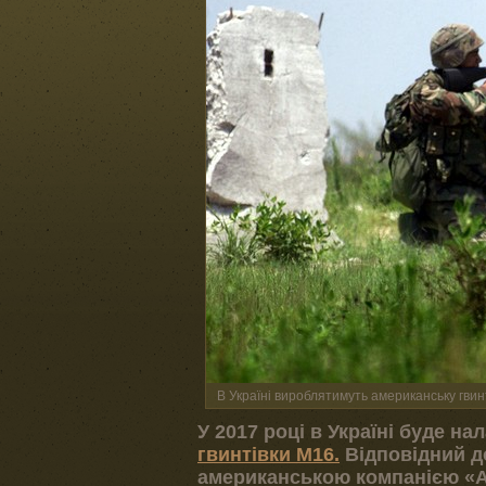
В Україні вироблятимуть американську гвин
У 2017 році в Україні буде н
гвинтівки М16.
Відповідний д
американською компанією «Ae