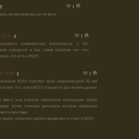
1
#
льбы не увеличилась ни на метр.
1
7 13:21
#
расширить номенклатуру боеприпасов. У AG-
ния отводится в бок, таким образом нет того
аса, что есть у M203.
1
17 14:48
#
актически М203 стреляет всей номенклатурой 40 мм
Тем более, что ствол М203 отводится достаточно далеко
 иметь под стволом элегантную небольшую трубку
имую, более тяжелую хреновину, которая наверняка
мость винтовки.
о видно, насколько далеко выдвигается ствол у М203: