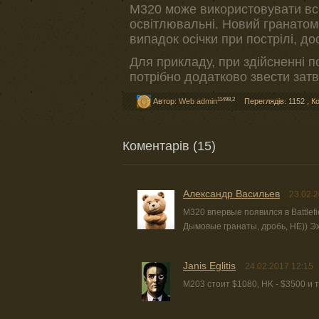
M320 може використовувати всі
освітлювальні. Новий гранатом
випадок осічки при пострілі, д
Для прикладу, при здійсненні п
потрібно додатково звести затв
11498,2
Автор:
Web admin
Переглядів: 1152
,
К
Коментарів (15)
Александр Васильев
23.02.2
M320 впервые появился в Battlefi
Дымовые гранаты, дробь, HE)) Эх
Janis Eglitis
24.02.2017 12:15
М203 стоит $1080, HK - $3500 и т