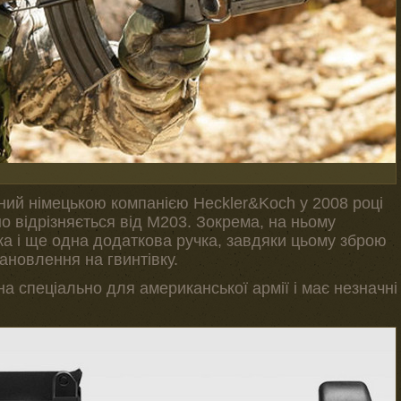
ий німецькою компанією Heckler&Koch у 2008 році
но відрізняється від M203. Зокрема, на ньому
ка і ще одна додаткова ручка, завдяки цьому зброю
ановлення на гвинтівку.
 спеціально для американської армії і має незначні