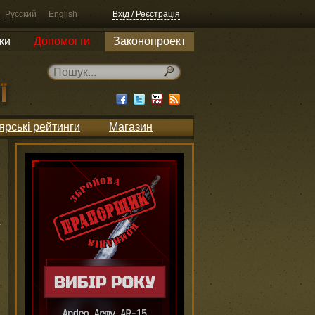
Русский
English
Вхід / Реєстрація
ки
Допомогти
Законопроект
ярські рейтинги
Магазин
и