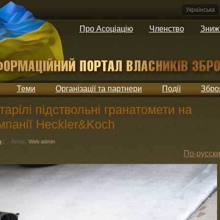
Українська
Про Асоціацію
Членство
Зниж
Теми
Організації та партнери
Події
Збро
арілі підствольні гранатомети на
мпанії Heckler&Koch
а
|
Автор:
Web admin
По-русск