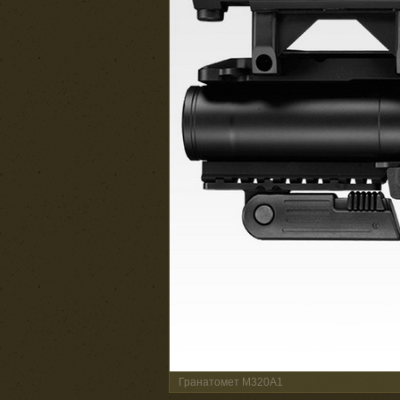
Гранатомет M320A1