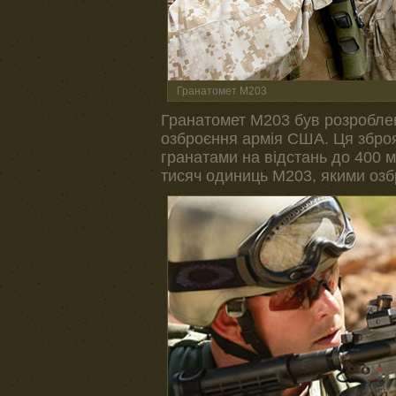
Гранатомет M203
Гранатомет M203 був розроблен
озброєння армія США. Ця зброя
гранатами на відстань до 400 
тисяч одиниць M203, якими озбр