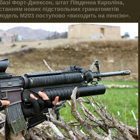
базі Форт-Джексон, штат Південна Кароліна,
станням нових підствольних гранатометів
модель M203 поступово «виходить на пенсію».