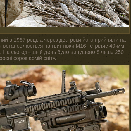
ий в 1967 році, а через два роки його прийняли на
 встановлюється на гвинтівки М16 і стріляє 40-мм
м. На сьогоднішній день було випущено більше 250
оєні сорок армій світу.