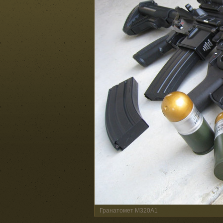
Гранатомет M320A1