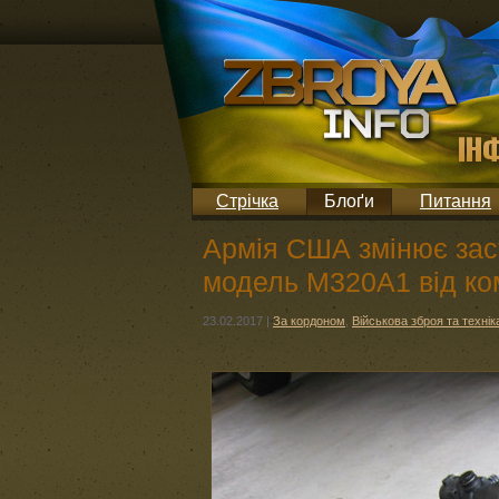
Стрічка
Блоґи
Питання
Армія США змінює заст
модель M320A1 від ко
23.02.2017
|
За кордоном
,
Військова зброя та технік