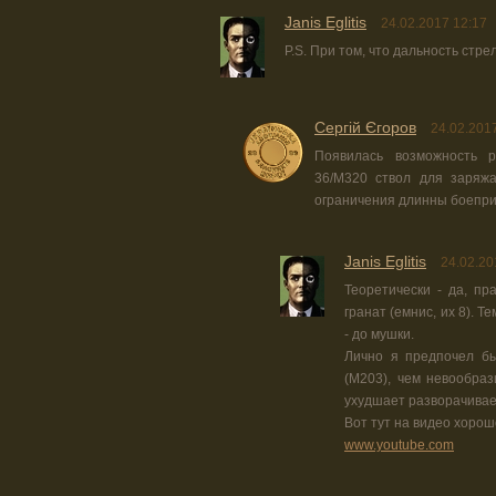
Janis Eglitis
24.02.2017 12:17
P.S. При том, что дальность стре
Сергій Єгоров
24.02.201
Появилась возможность 
36/M320 ствол для заряжа
ограничения длинны боеприп
Janis Eglitis
24.02.20
Теоретически - да, пр
гранат (емнис, их 8). 
- до мушки.
Лично я предпочел бы
(М203), чем невообраз
ухудшает разворачивае
Вот тут на видео хорош
www.youtube.com