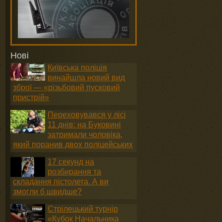
Нові
Київська поліція
винайшла новий вид
зброї — «різьбовий пусковий
пристрій»
Переховувався у лісі
11 днів: на Буковині
затримали чоловіка,
який поранив двох поліцейських
17 секунд на
розбирання та
складання пістолета. А ви
змогли б швидше?
Стрілецький турнір
«Кубок Начальника