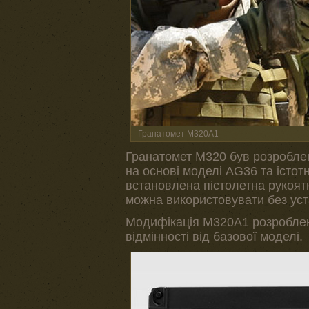
Гранатомет M320A1
Гранатомет M320 був розроблен
на основі моделі AG36 та істот
встановлена пістолетна рукоят
можна використовувати без уст
Модифікація M320A1 розроблена
відмінності від базової моделі.