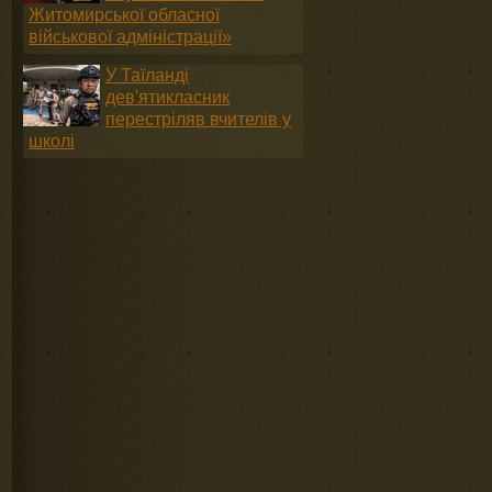
Житомирської обласної
військової адміністрації»
У Таїланді
дев'ятикласник
перестріляв вчителів у
школі