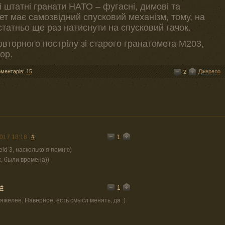
 штатні гранати НАТО – фугасні, димові та
ет має самозвідний спусковий механізм, тому, на
остатньо ще раз натиснути на спусковий гачок.
овторного пострілу зі старого гранатомета M203,
ор.
оментарів:
15
Джерело
2
1
017 18:18
#
eld 3, насколько я помню)
, были времена))
1
#
яжелее. Наверное, есть смысл менять, да :)