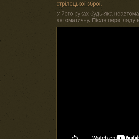
стрілецької зброї.
У його руках будь-яка неавтом
автоматичну. Після перегляду в