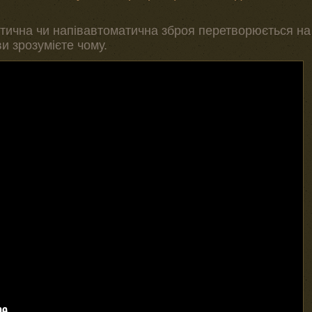
атична чи напівавтоматична зброя перетворюється на
и зрозумієте чому.