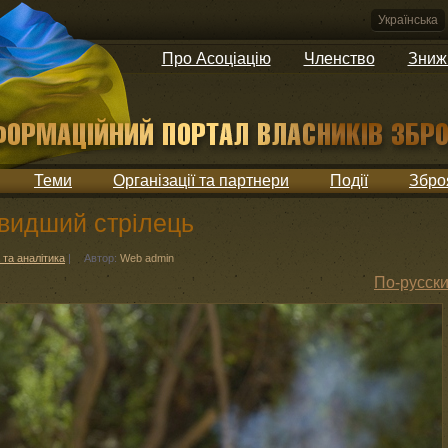
Українська
Про Асоціацію
Членство
Зниж
Теми
Організації та партнери
Події
Збро
швидший стрілець
 та аналітика
|
Автор:
Web admin
По-русск