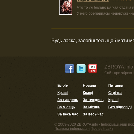
26.06.2013 1
Что то уж больно мягкая отдача 
У него боеприпасы недогруженн
Будь ласка, залогіньтесь щоб мати 
ZBROYA.info 
Сайт про зброю і 
Блоґи
Новини
Питання
Кращі
Кращі
Стрічка
За тиждень
За тиждень
Кращі
За місяць
За місяць
Без відповіді
За весь час
За весь час
© 2009-2020 ZBROYA.info - Інформаційний пор
Правова інформація
Про цей сайт