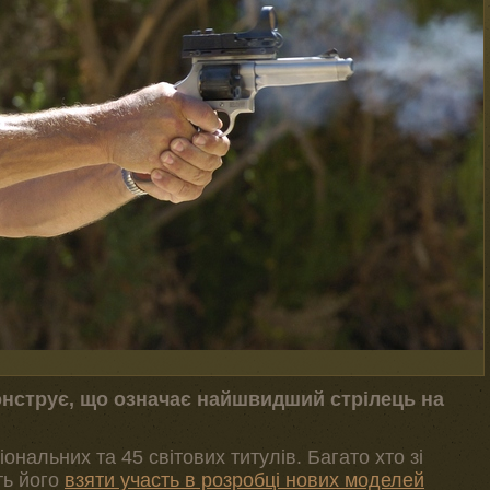
онструє, що означає найшвидший стрілець на
ональних та 45 світових титулів. Багато хто зі
ть його
взяти участь в розробці нових моделей