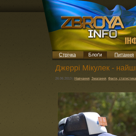
Стрічка
Блоґи
Питання
Джеррі Мікулек - най
26.06.2013
|
Навчання
,
Змагання
,
Факти, статистика