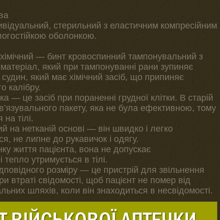
два
ивідуальний, стерильний з еластичним компресійним
логостійкою оболонкою.
і хімічний — бинт кровоспинний тампонувальний з
матеріал, який при тампонуванні рани зупиняє
 судин, який має хімічний засіб, що припиняє
о калібру.
а — це засіб при пораненні грудної клітки. В старій
в’язувального пакету, яка не була ефективною, тому
на тілі.
й на нетканій основі — він швидко і легко
я, не липне до рукавичок і одягу.
у життя пацієнта, вона не допускає
 тепло утримується в тілі.
дповідного розміру — це пристрій для звільнення
и втраті свідомості, щоб пацієнт не помер від
льних шляхів, коли він знаходиться в несвідомості.