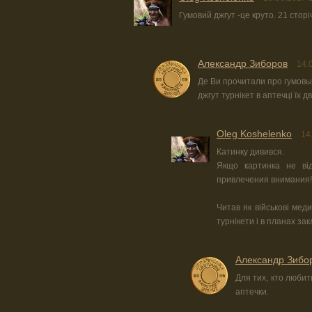
Гумовий джгут -це круто. 21 сторі
Александр Зиборов
14.
Де Ви прочитали про гумовы
джгут турнікет в аптечці їх д
Oleg Koshelenko
14
Катинку дивився.
Якщо картинка не від
привлечения внимания!
Читав як військові мед
турнікети і в планах за
Александр Зибо
Для тих, кто любить
аптечки.