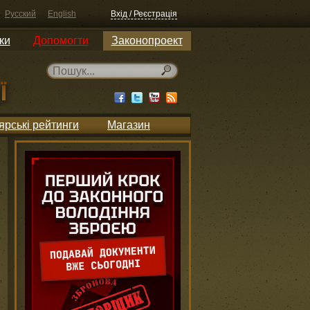
Русский
English
Вхід / Реєстрація
ки
Допомогти
Законопроект
ярські рейтинги
Магазин