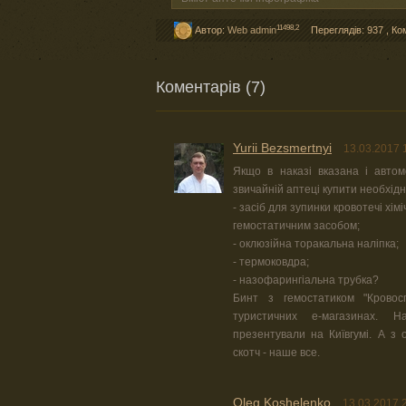
11498,2
Автор:
Web admin
Переглядів: 937
,
Ко
Коментарів (7)
Yurii Bezsmertnyi
13.03.2017 
Якщо в наказі вказана і авто
звичайній аптеці купити необхідні
- засіб для зупинки кровотечі х
гемостатичним засобом;
- оклюзійна торакальна наліпка;
- термоковдра;
- назофарингіальна трубка?
Бинт з гемостатиком "Крово
туристичних е-магазинах. Н
презентували на Київгумі. А з 
скотч - наше все.
Oleg Koshelenko
13.03.2017 