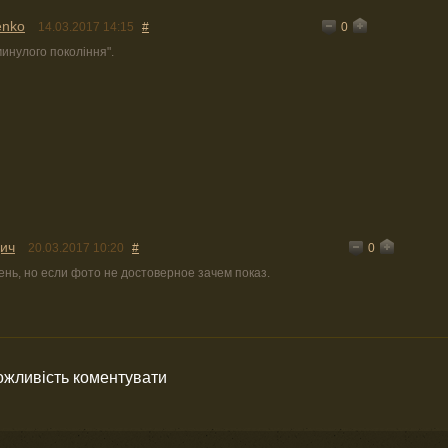
enko
0
14.03.2017 14:15
#
минулого покоління".
дич
0
20.03.2017 10:20
#
нь, но если фото не достоверное зачем показ.
можливість коментувати