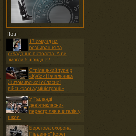
Нові
17 секунд на
розбирання та
складання пістолета. А ви
змогли б швидше?
Стрілецький турнір
«Кубок Начальника
Житомирської обласної
військової адміністрації»
У Таїланді
дев'ятикласник
перестріляв вчителів у
школі
Берегова охорона
Південної Кореї