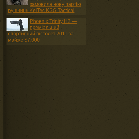
замовила нову партію
рушниць KelTec KSG Tactical
Phoenix Trinity H2 —
преміальний
спортивний пістолет 2011 за
майже $7,000