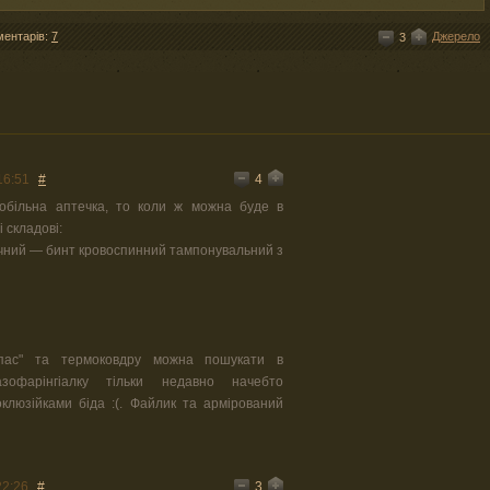
ментарів:
7
Джерело
3
4
16:51
#
мобільна аптечка, то коли ж можна буде в
 складові:
імічний — бинт кровоспинний тампонувальний з
спас" та термоковдру можна пошукати в
азофарінгіалку тільки недавно начебто
оклюзійками біда :(. Файлик та армірований
3
22:26
#