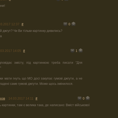
ччя!
0
03.2017 12:37
#
й джгут? Чи Ви тільки картинку дивились?
ва
1
.03.2017 14:05
#
повідає змісту, під картинкою треба писати "Для
"
ики мати гнуть що МО досі закупає гумові джгути, а не
кладені саме гумові джгути. Може щось змінилося.
ров
0
14.03.2017 14:11
#
 картинки, там є велика така, де написано: Вміст військової