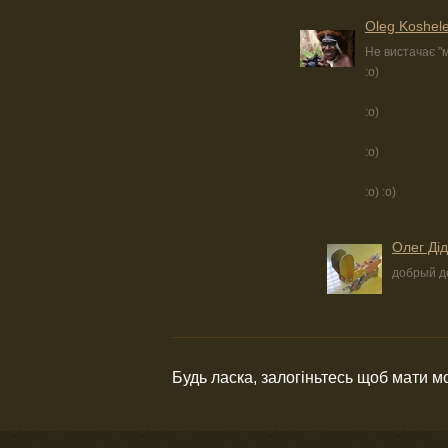
Oleg Koshel
Не вистачає "
:о)
:о)
:о)
:о) :о)
Олег Ді
добрый де
Будь ласка, залогіньтесь щоб мати 