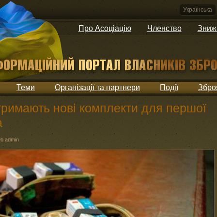
Українська
Про Асоціацію
Членство
Зниж
Теми
Організації та партнери
Події
Збро
отримають нові комплекти для першої
а
b admin