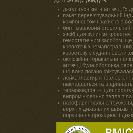
До її складу увійдуть:
джгут турнікет в аптечці їх 
пакет перев’язувальний інд
компонентом і захисною во
бинт марлевий стерильний,
засіб для зупинки кровотеч
гемостатичним засобом. Це 
кровотечі з немагістральних
кровотечу з судин невеликог
оклюзійна торакальна наліпк
аптечці була оболонка пере
що вона погано фіксувалася 
лейкопластир гіпоалергенни
накладається та відриваєтьс
термоковдра — для порятунк
випромінювання тепла тіла і
назофарингіальна трубка ві
верхніх дихальних шляхів пр
порушення прохідності диха