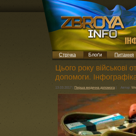
Стрічка
Блоґи
Питання
Цього року військові 
допомоги. Інфографік
13.03.2017
|
Перша медична допомога
|
Автор:
We