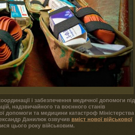
координації і забезпечення медичної допомоги під
цій, надзвичайного та воєнного станів
ої допомоги та медицини катастроф Міністерства
лександр Данилюк озвучив
вміст нової військової
ися цього року військовим.