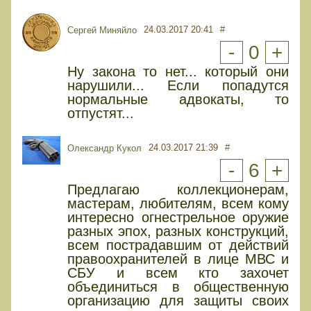
24.03.2017 20:41
#
Сергей Миняйло
-
0
+
Ну закона то нет... который они
нарушили... Если попадутся
нормальные адвокаты, то
отпустят...
24.03.2017 21:39
#
Олександр Кукол
-
6
+
Предлагаю коллекционерам,
мастерам, любителям, всем кому
интересно огнестрельное оружие
разных эпох, разных конструкций,
всем пострадавшим от действий
правоохранителей в лице МВС и
СБУ и всем кто захочет
объединиться в общественную
организацию для защиты своих