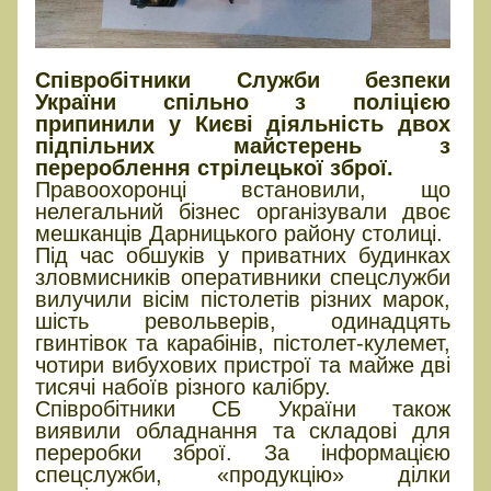
Співробітники Служби безпеки
України спільно з поліцією
припинили у Києві діяльність двох
підпільних майстерень з
перероблення стрілецької зброї.
Правоохоронці встановили, що
нелегальний бізнес організували двоє
мешканців Дарницького району столиці.
Під час обшуків у приватних будинках
зловмисників оперативники спецслужби
вилучили вісім пістолетів різних марок,
шість револьверів, одинадцять
гвинтівок та карабінів, пістолет-кулемет,
чотири вибухових пристрої та майже дві
тисячі набоїв різного калібру.
Співробітники СБ України також
виявили обладнання та складові для
переробки зброї. За інформацією
спецслужби, «продукцію» ділки