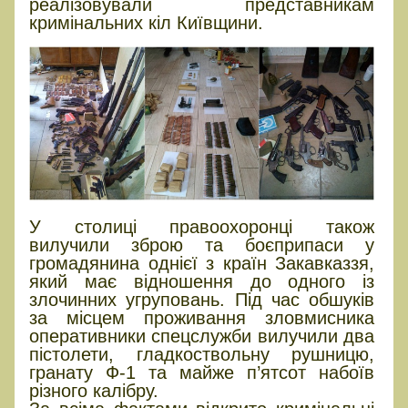
реалізовували представникам
кримінальних кіл Київщини.
У столиці правоохоронці також
вилучили зброю та боєприпаси у
громадянина однієї з країн Закавказзя,
який має відношення до одного із
злочинних угруповань. Під час обшуків
за місцем проживання зловмисника
оперативники спецслужби вилучили два
пістолети, гладкоствольну рушницю,
гранату Ф-1 та майже п’ятсот набоїв
різного калібру.