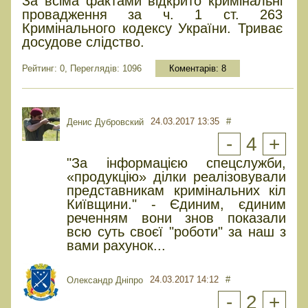
За всіма фактами відкрито кримінальні
провадження за ч. 1 ст. 263
Кримінального кодексу України. Триває
досудове слідство.
Рейтинг: 0, Переглядів: 1096
Коментарів:
8
24.03.2017 13:35
#
Денис Дубровский
-
4
+
"За інформацією спецслужби,
«продукцію» ділки реалізовували
представникам кримінальних кіл
Київщини." - Єдиним, єдиним
реченням вони знов показали
всю суть своєї "роботи" за наш з
вами рахунок...
24.03.2017 14:12
#
Олександр Дніпро
-
2
+