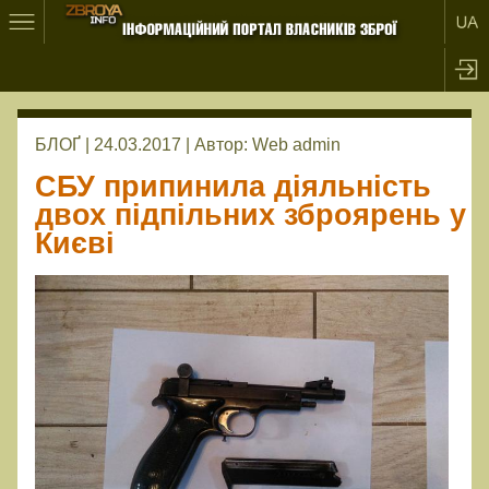
БЛОҐ | 24.03.2017 |
Автор:
Web admin
СБУ припинила діяльність
двох підпільних зброярень у
Києві