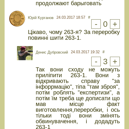
продолжают барыговать
24.03.2017 18:57
#
Юрій Курганов
-
0
+
Цікаво, чому 263-я? За переробку
повинні шити 263-1.
24.03.2017 19:32
#
Денис Дубровский
-
3
+
Так вони сходу не можуть
приліпити 263-1. Вони з
відкривають справу "за
інфоррмацію", тіпа "там зброя",
потім роблять "експертизи", а
потім їм треба ще дописати що
мав місце факт
виготовлення,переробки, і ось
тільки тоді вони змінять
обвинувачення, і додадуть
263-1