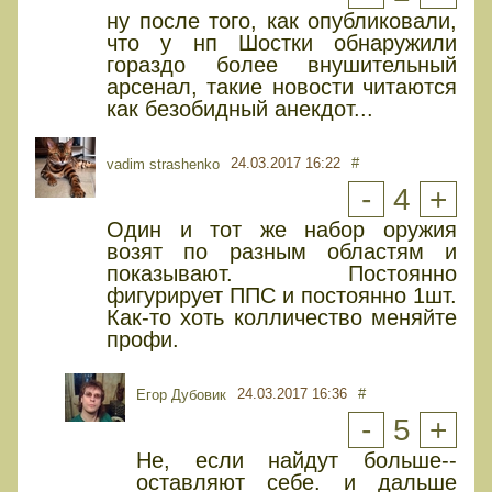
ну после того, как опубликовали,
что у нп Шостки обнаружили
гораздо более внушительный
арсенал, такие новости читаются
как безобидный анекдот...
24.03.2017 16:22
#
vadim strashenko
-
4
+
Один и тот же набор оружия
возят по разным областям и
показывают. Постоянно
фигурирует ППС и постоянно 1шт.
Как-то хоть колличество меняйте
профи.
24.03.2017 16:36
#
Егор Дубовик
-
5
+
Не, если найдут больше--
оставляют себе. и дальше