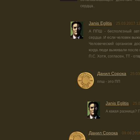
сердца..
Janis Eglitis
25.03.2017 1
А ППШ - бесполезный авто
сердце. И если человек выжи
Человеческий организм до
когда люди выживали после 
П.С. Хотя, согласен, ТТ - о
Данил Сорока
25.03
ппш - это ПП
Janis Eglitis
25.
А какая разница? П
Данил Сорока
09.08.201