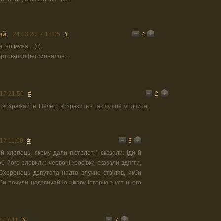
ий
4
24.03.2017 18:05
#
 но мужа... (с)
ертов-профессионалов...
2
17 21:50
#
, возражайте. Нечего возразить - так лучше молчите.
3
17 11:00
#
ий хлопець, якому дали пістолет і сказали: іди й
б його зловили: червоні кросівки сказали вдягти,
 Охоронець депутата надто влучно стріляв, якби
и почули надзвичайно цікаву історію з уст цього
7
7 17:11
#