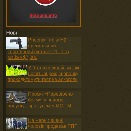
Нові
Phoenix Trinity H2 —
преміальний
спортивний пістолет 2011 за
майже $7,000
У Латвії поліцейські, які
носять зброю, щоранку
проходитимуть тест на алкоголь
Проєкт «Перевірено
боєм»: у новому
випуску - про кулемет MG-1М
На Чернігівщині
чоловік продавав РПГ