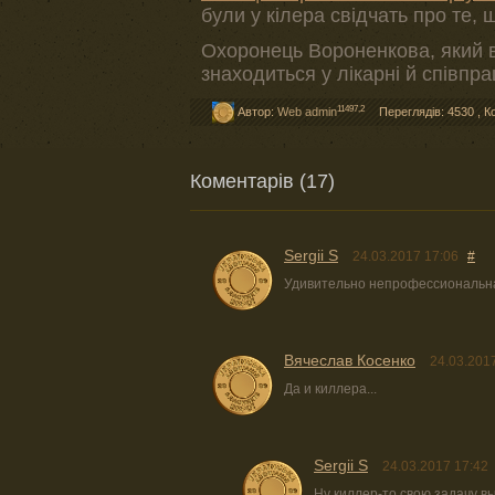
були у кілера свідчать про те, 
Охоронець Вороненкова, який в
знаходиться у лікарні й співпра
11497,2
Автор:
Web admin
Переглядів: 4530
,
К
Коментарів (17)
Sergii S
24.03.2017 17:06
#
Удивительно непрофессиональна
Вячеслав Косенко
24.03.201
Да и киллера...
Sergii S
24.03.2017 17:42
Ну киллер-то свою задачу вы