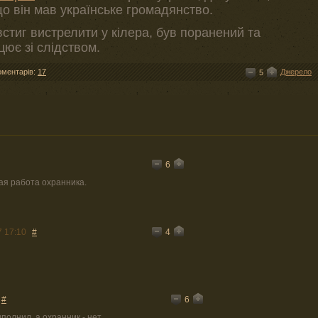
що він мав українське громадянство.
стиг вистрелити у кілера, був поранений та
цює зі слідством.
оментарів:
17
Джерело
5
6
я работа охранника.
4
7 17:10
#
6
#
полнил, а охранник - нет.