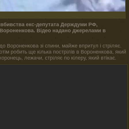
вбивства екс-депутата Держдуми РФ,
 Вороненкова. Відео надано джерелами в
 до Вороненкова зі спини, майже впритул і стріляє.
потім робить ще кілька пострілів в Вороненкова, який
хоронець, лежачи, стріляє по кілеру, який втікає.