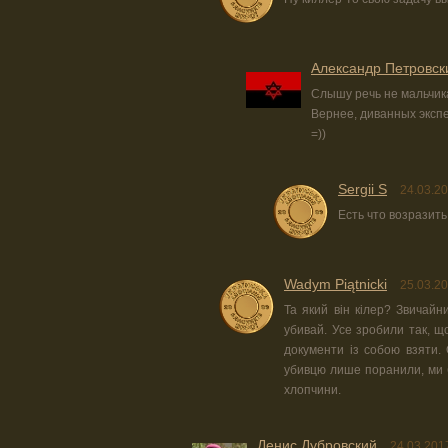
Александр Петровск
Слышу речь не мальчика,
Вернее, диванных эксп
=))
Sergii S
24.03.20
Есть что возразить
Wadym Piątnicki
25.03.20
Та який він кілер? Звичайн
убивай. Усе зробили так, що
документи із собою взяти.
убивцю лише поранили, ми б
хлопчини.
Денис Дубровский
24.03.201