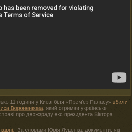
ько 11 години у Києві біля «Прем'єр Паласу»
вбили
ниса Вороненкова
, який отримав українське
 справі про держзраду екс-президента Віктора
карні.
За словами Юрія Луценка, документи, які