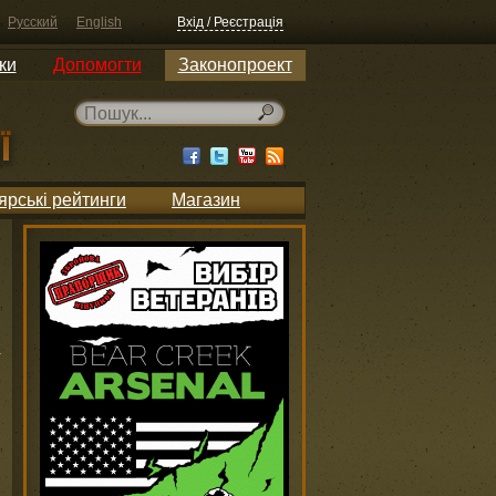
Русский
English
Вхід / Реєстрація
ки
Допомогти
Законопроект
ярські рейтинги
Магазин
и