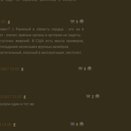
5
2:05
#
мат? :) Раненый в область сердца - это не в
л - значит, важные органы и артерии не задеты.
статочно живучий. В США есть масса примеров,
попадания нескольких крупных калибров.
твратительный, опасный в эксплуатации, пистолет.
0
.2017 22:03
#
2
03.2017 23:25
#
атрон один и тот же.
0
9 14:16
#