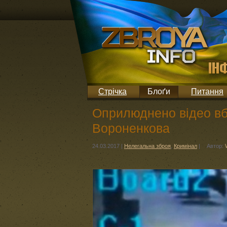
Стрічка
Блоґи
Питання
Оприлюднено відео вб
Вороненкова
24.03.2017
|
Нелегальна зброя
,
Кримінал
|
Автор: