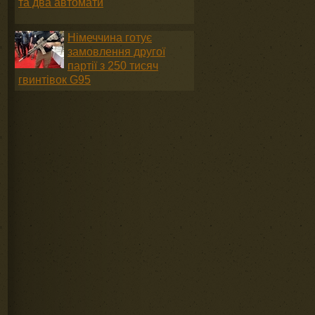
та два автомати
Німеччина готує
замовлення другої
партії з 250 тисяч
гвинтівок G95