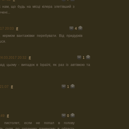
 нам, що будь на місці кілера злетівший з
чені...
4
17 20:03
#
 кермом вантажівки перебувати. Від придурків
шся.
1
24.03.2017 20:32
#
ад цьому - випадок в Ізраїлі, як раз із автівкою та
1
21:07
#
0
:49
#
й пистолет, если не попал в голову
ль судя по охранику раненому в область