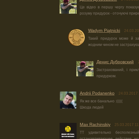
Це відео в першу чергу показує
розуму придурок - оточуючі прире
Wadym Piątnicki
24.03.20
Такий придурок може й за
жодним чином не застрахує
Денис Дубровский
Застрахований, і прикл
придурком.
Andrii Podanenko
24.03.2017 
Як же все банально :(((((
Шкода людей
Max Rachinskiy
25.03.2017 11
TT удивительно бесполезны
останавливающее действие но