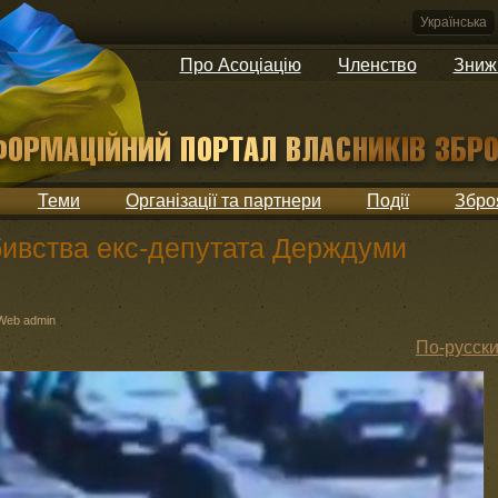
Українська
Про Асоціацію
Членство
Зниж
Теми
Організації та партнери
Події
Збро
ивства екс-депутата Держдуми
Web admin
По-русск