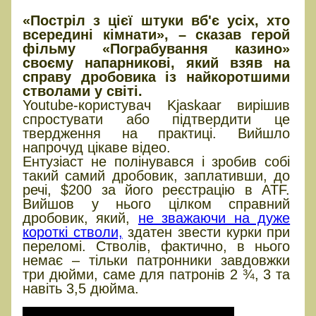
«Постріл з цієї штуки вб'є усіх, хто
всередині кімнати», – сказав герой
фільму «Пограбування казино»
своєму напарникові, який взяв на
справу дробовика із найкоротшими
стволами у світі.
Youtube-користувач Kjaskaar вирішив
спростувати або підтвердити це
твердження на практиці. Вийшло
напрочуд цікаве відео.
Ентузіаст не полінувався і зробив собі
такий самий дробовик, заплативши, до
речі, $200 за його реєстрацію в ATF.
Вийшов у нього цілком справний
дробовик, який,
не зважаючи на дуже
короткі стволи,
здатен звести курки при
переломі. Стволів, фактично, в нього
немає – тільки патронники завдовжки
три дюйми, саме для патронів 2 ¾, 3 та
навіть 3,5 дюйма.