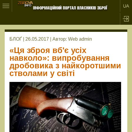
БЛОҐ | 26.05.2017 |
Автор:
Web admin
«Ця зброя вб'є усіх
навколо»: випробування
дробовика з найкоротшими
стволами у світі