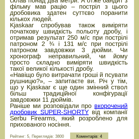
склав понад два метри. А отже бандит з
фільму мав рацію – постріл з цього
дробовика здатен суттєво поранити
кількох людей.
Kjaskaar спробував також виміряти
початкову швидкість польоту дробу, і
отримав результат 250 м/с при пострілі
патроном 2 ¾ і 131 м/с при пострілі
патроном завдовжки 3 дюйми. Чи
хронограф неправильний, чи йому
просто складно виміряти швидкість
такої великої кількості дробу.
«Навіщо було витрачати гроші й псувати
рушницю?», – запитаєте ви. Річ у тім,
що у Kjaskaar є ще один змінний ствол
більш традиційної конфігурації
завдовжки 11 дюймів.
Раніше ми розповідали про
вкорочений
дробовик SUPER-SHORTY
від компанії
Serbu Firearms, який розроблено для
прихованого носіння.
Рейтинг: 5, Переглядів: 3800
Коментарів:
4