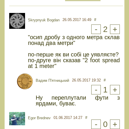
26.05.2017 16:49
#
Skrypnyuk Bogdan
-
2
+
"осип дробу з одного метра склав
понад два метри"
по-перше як ви собі це уявляєте?
по-друге він сказав "2 foot spread
at 1 meter"
26.05.2017 19:32
#
Вадим П'ятницький
-
1
+
Ну переплутали фути з
ярдами, буває.
01.06.2017 14:27
#
Egor Brednev
-
0
+