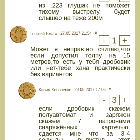
из .223 глушак не поможет
тихому выстрелу. будет
слышео на теже 200м
27.05.2017 21:54
#
Георгий Блага
-
1
+
Может я неправ,но считаю,что
если допустил толпу на 15
метров,то есть у тебя дробовик
или нет-тебе хана практически
без вариантов.
28.05.2017 17:06
#
Кирил Кононенко
-
3
+
если дробовик скажем
полуавтомат и заряжен
скажем 7 патронами
снаряжённых картечью,
сдается мне что за 3-4
секунды, выпустив этот