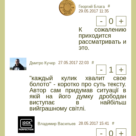
#
Георгий Блага
29.05.2017 11:35
-
0
+
К сожалению
приходится
рассматривать и
это.
27.05.2017 22:03
#
Дмитро Кучер
-
1
+
"каждый кулик хвалит свое
болото" - коротко про суть тексту.
Автор сам придумав ситуації в
якій на його думку дрободан
виступає в найбільш
вийграшному світлі.
28.05.2017 15:41
#
Владимир Васильев
-
0
+