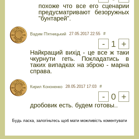
похоже что все его сценарии
предусматривают безоружных
"бунтарей".
27.05.2017 22:55
#
Вадим П'ятницький
-
1
+
Найкращий вихід - це все ж таки
чкурнути геть. Покладатись в
таких випадках на зброю - марна
справа.
28.05.2017 17:03
#
Кирил Кононенко
-
0
+
дробовик есть. будем готовы..
Будь ласка, залогіньтесь щоб мати можливість коментувати