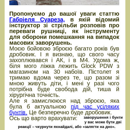
Пропонуємо до вашої уваги статтю
Габріеля Суареза,
в якій відомий
інструктор зі стрільби розповів про
переваги рушниці, як інструменту
для оборони помешкання на випадок
масових заворушень.
Моєю бойовою зброєю багато років був
дробовик. І я визнаю, що свого часу
захоплювався і АК, і в М4. Удома ж,
біля мого ліжка лежить Glock PDW з
магазином на 30 набоїв. Пістолет я
тримаю вдома через те, що разом зі
мною живуть діти, і мені у разі чого
потрібна буде свобода дій, тиша й
хірургічна точність.
Але я замислююся над зброєю, яка
була б актуальною
під час усіляких
бунтів.
Це безперечно буде дробовик.
Ось що варто врахувати:
заворушення і бунти
у вас може бути дві
реакції – чкурнути якнайдалі, або «залягти на дно».