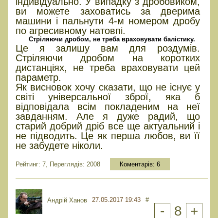
індивідуально. У випадку з дробовиком,
ви можете заховатись за дверима
машини і пальнути 4-м номером дробу
по агресивному натовпі.
Стріляючи дробом, не треба враховувати балістику.
Це я залишу вам для роздумів.
Стріляючи дробом на коротких
дистанціях, не треба враховувати цей
параметр.
Як висновок хочу сказати, що не існує у
світі універсальної зброї, яка б
відповідала всім покладеним на неї
завданням. Але я дуже радий, що
старий добрий дріб все ще актуальний і
не підводить. Це як перша любов, ви її
не забудете ніколи.
Рейтинг: 7, Переглядів: 2008
Коментарів:
6
27.05.2017 19:43
#
Андрій Ханов
-
8
+