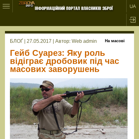
БЛОҐ | 27.05.2017 |
Автор:
Web admin
На масові
Гeйб Cуapeз: Яку роль
відіграє дробовик під час
масових заворушень