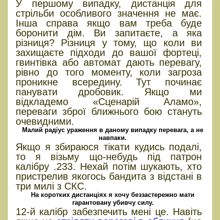
У першому випадку, дистанція для
стрільби особливого значення не має.
Інша справа якщо вам треба буде
боронити дім. Ви запитаєте, а яка
різниця? Різниця у тому, що коли ви
захищаєте підходи до вашої фортеці,
гвинтівка або автомат дають перевагу,
рівно до того моменту, коли загроза
проникне всередину. Тут починає
панувати дробовик. Якщо ми
відкладемо «Сценарій Аламо»,
переваги зброї ближнього бою стануть
очевидними.
Малий радіус ураження в даному випадку перевага, а не
навпаки.
Якщо я збираюся тікати кудись подалі,
то я візьму що-небудь під патрон
калібру .233. Нехай потім шукають, хто
пристрелив якогось бандита з відстані в
три милі з СКС.
На коротких дистанціях я хочу беззастережно мати
гарантовану убивчу силу.
12-й калібр забезпечить мені це. Навіть