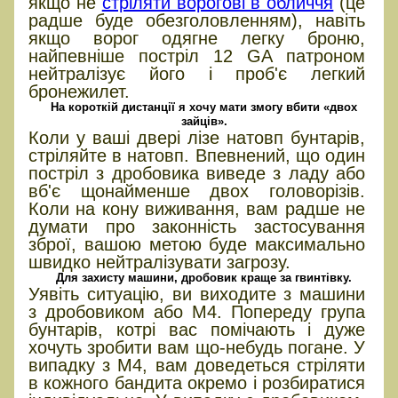
якщо не
стріляти ворогові в обличчя
(це
радше буде обезголовленням), навіть
якщо ворог одягне легку броню,
найпевніше постріл 12 GA патроном
нейтралізує його і проб'є легкий
бронежилет.
На короткій дистанції я хочу мати змогу вбити «двох
зайців».
Коли у ваші двері лізе натовп бунтарів,
стріляйте в натовп. Впевнений, що один
постріл з дробовика виведе з ладу або
вб'є щонайменше двох головорізів.
Коли на кону виживання, вам радше не
думати про законність застосування
зброї, вашою метою буде максимально
швидко нейтралізувати загрозу.
Для захисту машини, дробовик краще за гвинтівку.
Уявіть ситуацію, ви виходите з машини
з дробовиком або М4. Попереду група
бунтарів, котрі вас помічають і дуже
хочуть зробити вам що-небудь погане. У
випадку з М4, вам доведеться стріляти
в кожного бандита окремо і розбиратися