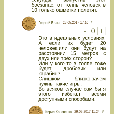
боезапас, от толпы человек в
10 только ошметки полетят.
28.05.2017 17:10
#
Георгий Блага
-
0
+
Это в идеальных условиях.
А если их будет 20
человек,или они будут на
расстоянии 15 метров с
двух или трёх сторон?
Или у кого-то в толпе тоже
будет дробовик или
карабин?
Слишком близко,зачем
нужны такие игры.
Во всяком случае сам бы я
этого избегал всеми
доступными способами.
29.05.2017 11:24
#
Кирил Кононенко