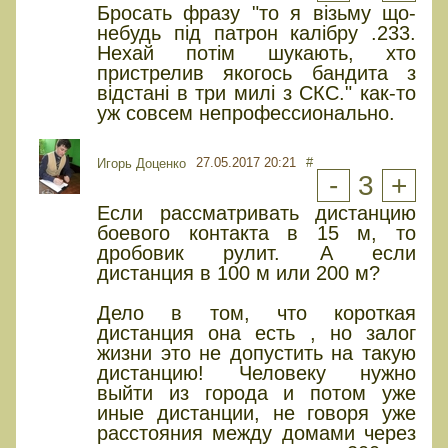
Бросать фразу "то я візьму що-
небудь під патрон калібру .233.
Нехай потім шукають, хто
пристрелив якогось бандита з
відстані в три милі з СКС." как-то
уж совсем непрофессионально.
27.05.2017 20:21
#
Игорь Доценко
-
3
+
Если рассматривать дистанцию
боевого контакта в 15 м, то
дробовик рулит. А если
дистанция в 100 м или 200 м?
Дело в том, что короткая
дистанция она есть , но залог
жизни это не допустить на такую
дистанцию! Человеку нужно
выйти из города и потом уже
иные дистанции, не говоря уже
расстояния между домами через