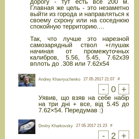
дорогу - тут есть все 200 м.
Главная же цель - это незаметно
выйти из города и направляться к
своему схрону или на соседнюю
спокойную территорию....
Так, что лучше это нарезной
самозарядный ствол +глушак
начиная от промежуточных
калибров, 5.56, 5.45, 7.62х39
вплоть до .308 или 7.62х54
27.05.2017 21:07
#
Andrey Khavryuchenko
-
0
+
Уявив, що взяв на себе набір
на три дні + все, від 5.45 до
7.62×54. Передумав :)
27.05.2017 21:23
#
Dmitry Kharkovsky
-
2
+