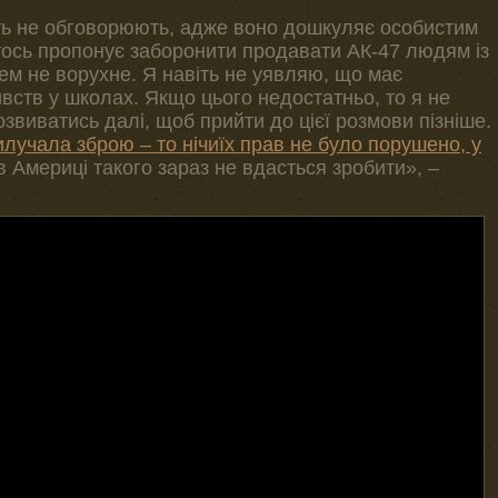
віть не обговорюють, адже воно дошкуляє особистим
тось пропонує заборонити продавати АК-47 людям із
ьцем не ворухне. Я навіть не уявляю, що має
вств у школах. Якщо цього недостатньо, то я не
звиватись далі, щоб прийти до цієї розмови пізніше.
илучала зброю – то нічиїх прав не було порушено, у
в Америці такого зараз не вдасться зробити», –