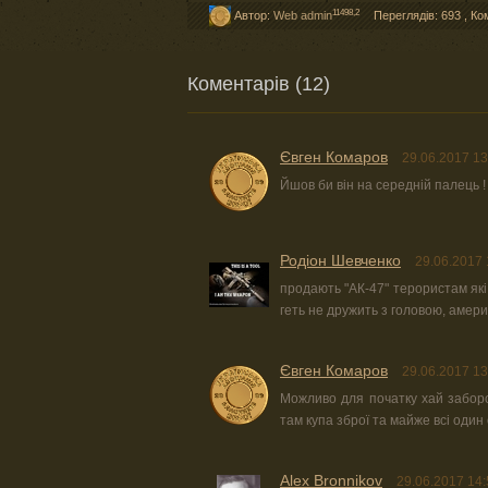
11498,2
Автор:
Web admin
Переглядів: 693
,
Ко
Коментарів (12)
Євген Комаров
29.06.2017 13
Йшов би він на середній палець !
Родіон Шевченко
29.06.2017 
продають "АК-47" терористам які
геть не дружить з головою, амери
Євген Комаров
29.06.2017 13
Можливо для початку хай заборо
там купа зброї та майже всі один
Alex Bronnikov
29.06.2017 14: