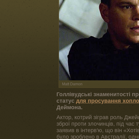
Matt Damon
Голлівудські знаменитості п
статус
для просування хопл
Деймона.
Актор, котрий зіграв роль Дже
зброї проти злочинців, під час 
заявив в інтерв'ю, що він «Хот
було зроблено в Австралії, од