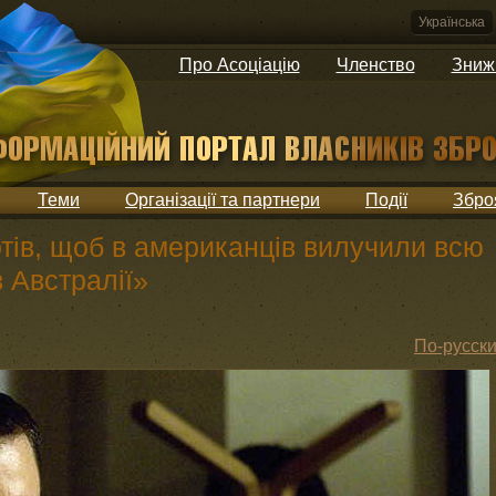
Українська
Про Асоціацію
Членство
Зниж
Теми
Організації та партнери
Події
Збро
тів, щоб в американців вилучили всю
в Австралії»
По-русск