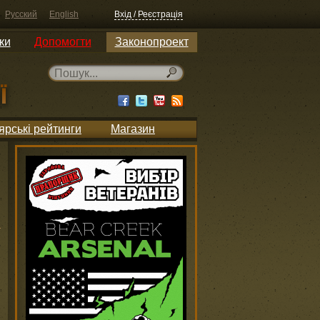
Русский
English
Вхід / Реєстрація
ки
Допомогти
Законопроект
ярські рейтинги
Магазин
и