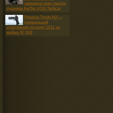
замовила нову партію
рушниць KelTec KSG Tactical
Phoenix Trinity H2 —
преміальний
спортивний пістолет 2011 за
майже $7,000