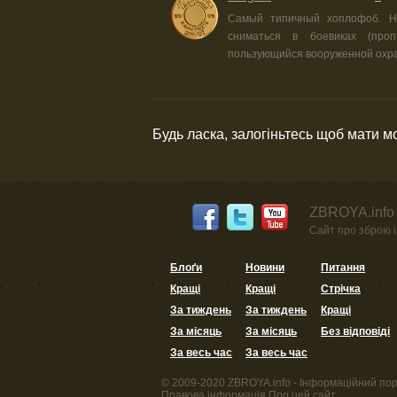
Самый типичный хоплофоб. На
сниматься в боевиках (про
пользующийся вооруженной охр
Будь ласка, залогіньтесь щоб мати 
ZBROYA.info 
Сайт про зброю і 
Блоґи
Новини
Питання
Кращі
Кращі
Стрічка
За тиждень
За тиждень
Кращі
За місяць
За місяць
Без відповіді
За весь час
За весь час
© 2009-2020 ZBROYA.info - Інформаційний пор
Правова інформація
Про цей сайт