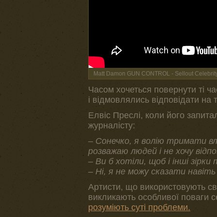
Matt Damon GUN CONTROL - Sellout Celebrity
Часом хочеться повернути ті ч
і відмовлялись відповідати на т
Елвіс Преслі, коли його запита
журналісту:
– Сонечко, я волію тримати вла
розважаю людей і не хочу відпо
– Ви б хотіли, щоб і інші зірк
– Ні, я не можу сказати навіть
Артисти, що використовують сві
викликають особливої поваги се
розуміють суті проблеми.