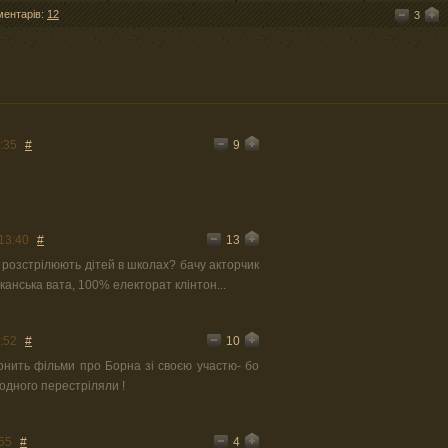
ментарів:
12
3
9
:35
#
13
13:40
#
 розстрілюють дітей в школах? бачу акторчик
канська вата, 100% електорат клінтон...
10
:52
#
нить фільми про Борна зі своєю участю- бо
 одного перестріляли !
4
55
#