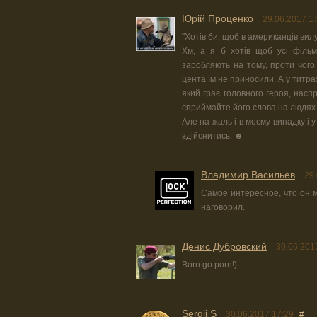
Юрiй Проценко
29.06.2017 1
"Хотів би, щоб в американців вилу
Хм, а я б хотів щоб усі фільм
заробляють на тому, проти чого
цента їм не приносили. А у титр
який грає головного героя, наспр
сприймайте його слова на людях
Але на жаль і в моєму випадку і
здійснитись. ☻
Владимир Васильев
29.
Самое интересное, что он м
наговорил.
Денис Дубровский
30.06.201
Born go porn!)
Sergii S
30.06.2017 17:29
#