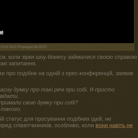
 Anti-Gun Propaganda BS!!!
аси, коли зірки шоу-бізнесу займалися своєю справою
акі запитання.
ли про подібне на одній з прес-конференцій, заявив
сну думку про такі речі при собі. Я просто
відати.
и тримали свою думку при собі?
 такого.
й статус для просування подібних ідей, не
ред співвітчизників, особливо, коли
вони навіть не