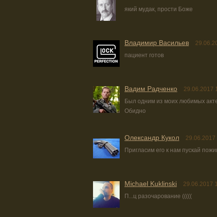
який мудак, прости Боже
Владимир Васильев
29.06.2
пациент готов
Вадим Радченко
29.06.2017 
Был одним из моих любимых акте
Обидно
Олександр Кукол
29.06.2017
Пригласим его к нам пускай пожи
Michael Kuklinski
29.06.2017 
П...ц разочарование (((((