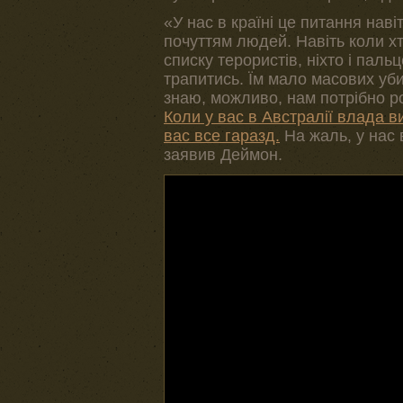
«У нас в країні це питання на
почуттям людей. Навіть коли х
списку терористів, ніхто і пал
трапитись. Їм мало масових уби
знаю, можливо, нам потрібно ро
Коли у вас в Австралії влада в
вас все гаразд.
На жаль, у нас 
заявив Деймон.