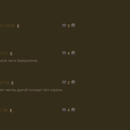
3
017 16:32
#
4
17:17
#
ров, как и Шварцнегер
2
 17:18
#
вет месяц другой походит без охраны
4
17:38
#