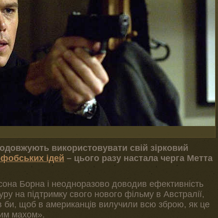
родовжують використовувати свій зірковий
офобських ідей
– цього разу настала черга Метта
йсона Борна і неодноразово доводив ефективність
туру на підтримку свого нового фільму в Австралії,
ів би, щоб в американців вилучили всю зброю, як це
ним махом».