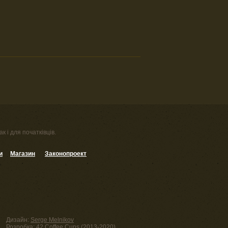
к і для початківців.
и
Магазин
Законопроект
Дизайн:
Serge Melnikov
Розробка:
42 Coffee Cups
(2013-2020)