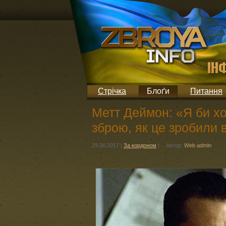
Стрічка
Блоґи
Питання
Метт Деймон: «Я би хо
зброю, як це зробили 
29.06.2017
|
За кордоном
|
Автор:
Web admin