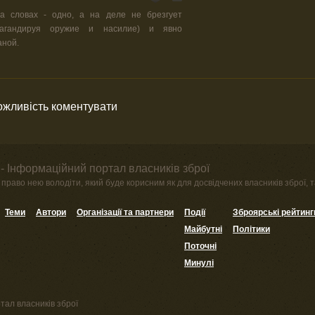
 словах - одно, а на деле не брезгует
пагандируя оружие и насилие) и явно
аной.
можливість коментувати
- Інформаційний портал власників зброї
право нею володіти, який буде корисним як для досвідчених власників зброї, та
Теми
Автори
Організації та партнери
Події
Зброярські рейтинг
Майбутні
Політики
Поточні
Минулі
тал власників зброї