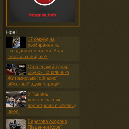
Нові
17 секунд на
розбирання та
складання пістолета. А ви
змогли б швидше?
Стрілецький турнір
«Кубок Начальника
Житомирської обласної
військової адміністрації»
У Таїланді
дев'ятикласник
перестріляв вчителів у
школі
Берегова охорона
Південної Кореї