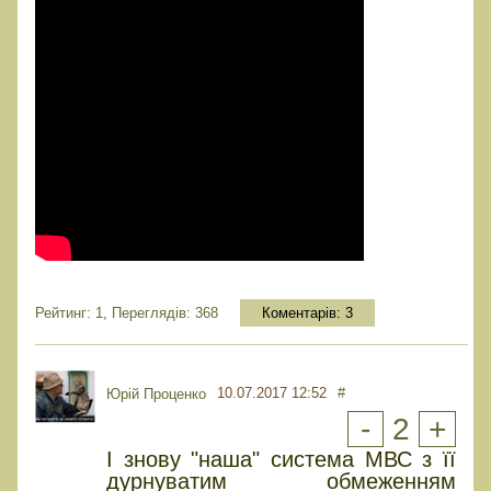
Рейтинг: 1, Переглядів: 368
Коментарів:
3
10.07.2017 12:52
#
Юрiй Проценко
-
2
+
І знову "наша" система МВС з її
дурнуватим обмеженням