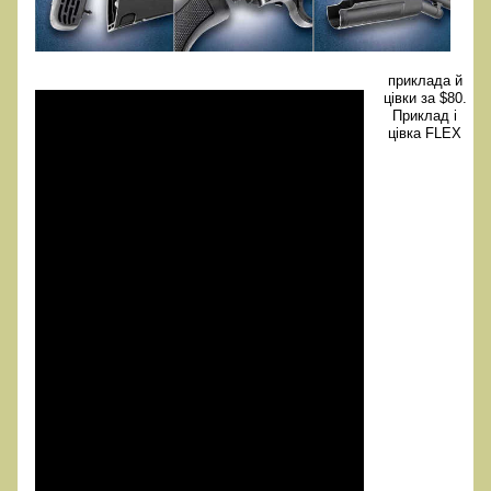
приклада й
цівки за $80.
Приклад і
цівка FLEX