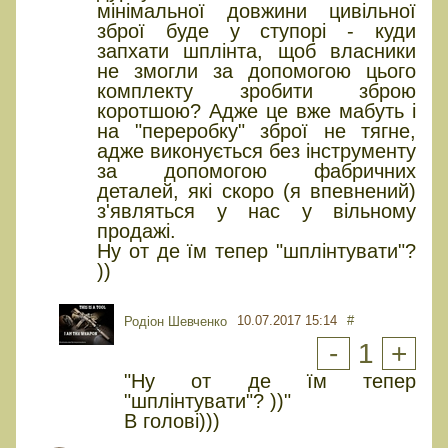
мінімальної довжини цивільної
зброї буде у ступорі - куди
запхати шплінта, щоб власники
не змогли за допомогою цього
комплекту зробити зброю
коротшою? Адже це вже мабуть і
на "переробку" зброї не тягне,
адже виконується без інструменту
за допомогою фабричних
деталей, які скоро (я впевнений)
з'являться у нас у вільному
продажі.
Ну от де їм тепер "шплінтувати"?
))
10.07.2017 15:14
#
Родіон Шевченко
-
1
+
"Ну от де їм тепер
"шплінтувати"? ))"
В голові)))