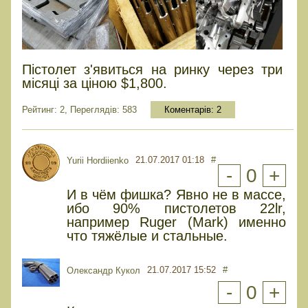
Пістолет з'явиться на ринку через три
місяці за ціною $1,800.
Рейтинг: 2, Переглядів: 583
Коментарів:
2
21.07.2017 01:18
#
Yurii Hordiienko
-
0
+
И в чём фишка? Явно не в массе,
ибо 90% пистолетов 22lr,
например Ruger (Mark) именно
что тяжёлые и стальные.
21.07.2017 15:52
#
Олександр Кукол
-
0
+