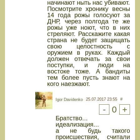
начинают ныть нас убивают.
Посмотрите хронику весны
14 года рожы голосуют за
ДНР, через полгода те же
рожы уже ноют, что в них
стреляют. Расскажите какая
страна не будет защищать
свою целостность с
оружием в руках. Каждый
должен отвечать за свои
поступки, и люди на
востоке тоже. А бандиты
тем более пусть знают на
кого наезжают.
25.07.2017 23:55
#
Igor Davidenko
-
0
+
Братство...
идеализация...
а не будь такого
происшествия, считали