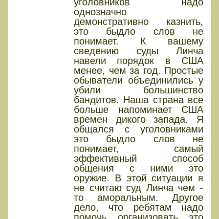
уголовников надо
однозначно
демонстративно казнить,
это быдло слов не
понимает. К вашему
сведению суды Линча
навели порядок в США
менее, чем за год. Простые
обыватели объединились у
убили большинство
бандитов. Наша страна все
больше напоминает США
времен дикого запада. Я
общался с уголовниками
это быдло слов не
понимает, самый
эффективный способ
общения с ними это
оружие. В этой ситуации я
не считаю суд Линча чем -
то аморальным. Другое
дело, что ребятам надо
помочь организовать это