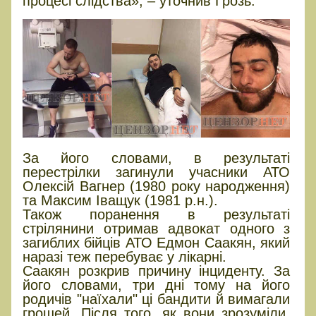
процесі слідства», – уточнив Грозь.
За його словами, в результаті
перестрілки загинули учасники АТО
Олексій Вагнер (1980 року народження)
та Максим Іващук (1981 р.н.).
Також поранення в результаті
стрілянини отримав адвокат одного з
загиблих бійців АТО Едмон Саакян, який
наразі теж перебуває у лікарні.
Саакян розкрив причину інциденту. За
його словами, три дні тому на його
родичів "наїхали" ці бандити й вимагали
грошей. Після того, як вони зрозуміли,