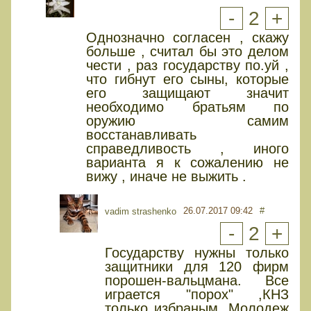
-
2
+
Однозначно согласен , скажу
больше , считал бы это делом
чести , раз государству по.уй ,
что гибнут его сыны, которые
его защищают значит
необходимо братьям по
оружию самим
восстанавливать
справедливость , иного
варианта я к сожалению не
вижу , иначе не выжить .
26.07.2017 09:42
#
vadim strashenko
-
2
+
Государству нужны только
защитники для 120 фирм
порошен-вальцмана. Все
играется "порох" ,КНЗ
только избраным. Молодеж