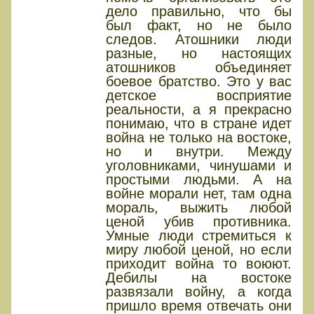
дело правильно, что бы
был факт, но не было
следов. Атошники люди
разные, но настоящих
атошников объединяет
боевое братство. Это у вас
детское восприятие
реальности, а я прекрасно
понимаю, что в стране идет
война не только на востоке,
но и внутри. Между
уголовниками, чинушами и
простыми людьми. А на
войне морали нет, там одна
мораль, выжить любой
ценой убив противника.
Умные люди стремиться к
миру любой ценой, но если
приходит война то воюют.
Дебилы на востоке
развязали войну, а когда
пришло время отвечать они