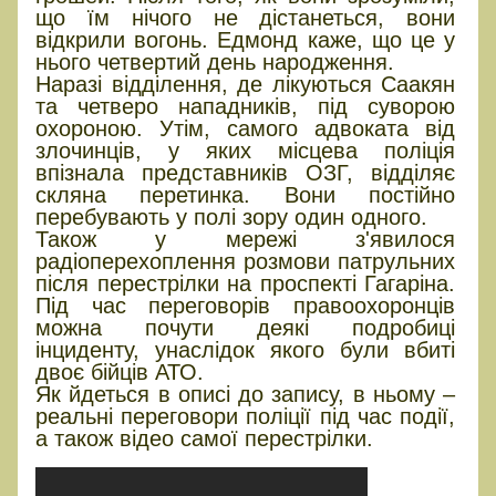
що їм нічого не дістанеться, вони
відкрили вогонь. Едмонд каже, що це у
нього четвертий день народження.
Наразі відділення, де лікуються Саакян
та четверо нападників, під суворою
охороною. Утім, самого адвоката від
злочинців, у яких місцева поліція
впізнала представників ОЗГ, відділяє
скляна перетинка. Вони постійно
перебувають у полі зору один одного.
Також у мережі з'явилося
радіоперехоплення розмови патрульних
після перестрілки на проспекті Гагаріна.
Під час переговорів правоохоронців
можна почути деякі подробиці
інциденту, унаслідок якого були вбиті
двоє бійців АТО.
Як йдеться в описі до запису, в ньому –
реальні переговори поліції під час події,
а також відео самої перестрілки.