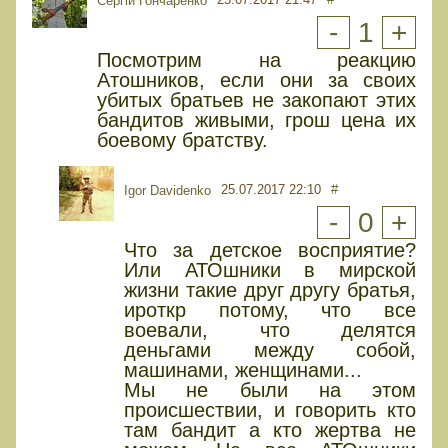
Сергій Гончаренко
-
1
+
Посмотрим на реакцию
Атошников, если они за своих
убитых братьев не закопают этих
бандитов живыми, грош цена их
боевому братству.
25.07.2017 22:10
#
Igor Davidenko
-
0
+
Что за детское восприятие?
Или АТОшники в мирской
жизни такие друг другу братья,
ироткр потому, что все
воевали, что делятся
деньгами между собой,
машинами, женщинами...
Мы не были на этом
происшествии, и говорить кто
там бандит а кто жертва не