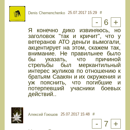
25.07.2017 15:29
#
Denis Chernenchenko
-
6
+
Я конечно дико извиняюсь, но
заголовок "так и кричит", что у
ветеранов АТО деньги вымогали,
акцентирует на этом, скажем так,
внимание. Не правильнее было
бы указать, что причиной
стрельбы был меркантильный
интерес жуликов по отношению к
братьям Саакян и их окружения и
уж пояснить, что погибшие и
потерпевший учасники боевых
действий..
25.07.2017 15:48
#
Алексей Гоюшов
-
7
+