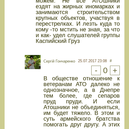
можем. Не все АТОшники
ездят на жирных иномарках и
занимаются строительством
крупных объектов, участвуя в
перестрелках. И лезть куда то
кому -то мстить не зная, за что
и как- удел слушателей группы
Каспийский Груз
25.07.2017 23:08
#
Сергій Гончаренко
-
0
+
В обществе отношение к
ветеранам АТО далеко не
однозначное, а в Днепре
тем более, где сепаров
пруд пруди. И если
Атошники не объединяться,
им будет тяжело. В этом и
суть армейского братства
помогать друг другу. А этих