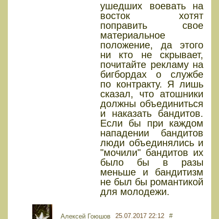
ушедших воевать на
восток хотят
поправить свое
материальное
положение, да этого
ни кто не скрывает,
почитайте рекламу на
бигбордах о службе
по контракту. Я лишь
сказал, что атошники
должны объединиться
и наказать бандитов.
Если бы при каждом
нападении бандитов
люди объединялись и
"мочили" бандитов их
было бы в разы
меньше и бандитизм
не был бы романтикой
для молодежи.
25.07.2017 22:12
#
Алексей Гоюшов