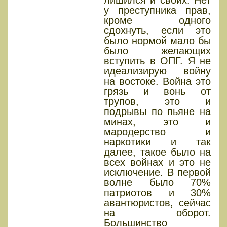
лишился и своих. Нет
у преступника прав,
кроме одного
сдохнуть, если это
было нормой мало бы
было желающих
вступить в ОПГ. Я не
идеализирую войну
на востоке. Война это
грязь и вонь от
трупов, это и
подрывы по пьяне на
минах, это и
мародерство и
наркотики и так
далее, такое было на
всех войнах и это не
исключение. В первой
волне было 70%
патриотов и 30%
авантюристов, сейчас
на оборот.
Большинство