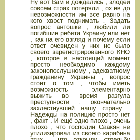
Ну вот Вам и дождались , злодеи
совсем страх потеряли , ох.ев до
невозможности им все равно на
кого хвост поднимать . Задать
вопрос антошке , любили ли
погибшие ребята Украину или нет
, как на его взгляд и почему если
ответ очевиден у них не было
своего зарегистрированного КНО
, которое в настоящий момент
просто необходимо каждому
законопослушному , адекватному
гражданину Украины , вопрос
стоит о том , чтобы иметь
возможность элементарно
выжить во время разгула
преступности , окончательно
захлестнувшей нашу страну .
Надежды на полицию просто нет
, факт . И ещё одно плохо , очень
плохо , что господин Саакян не
утилизировал из своего карабина
этих , что открыли стрельбу