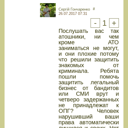
#
Сергій Гончаренко
26.07.2017 07:31
-
1
+
Послушать вас так
атошники, ни чем
кроме АТО
заниматься не могут,
и они плохие потому
что решили защитить
знакомых от
криминала. Ребята
пошли помочь
защитить легальный
бизнес от бандитов
или СМИ врут и
четверо задержанных
не принадлежат к
ОПГ? Человек
нарушивший ваши
права автоматически