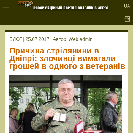
БЛОҐ | 25.07.2017 |
Автор:
Web admin
Причина стрілянини в
Дніпрі: злочинці вимагали
грошей в одного з ветеранів