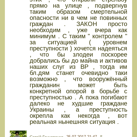
прямо на улице , подвергнув
таким образом смертельной
опасности ни в чем не повинных
граждан . ЗАКОН просто
необходим , уже вчера как
минимум . С таким " контролем "
за ситуацией ( уровнем
преступности ) хочется надеяться
, что бы злодеи поскорее
добрались бы до майна и активов
наших слуг из ВР , тогда им
бл.дям станет очевидно таки
возможно , что вооружённый
гражданин может быть
конкретной опорой в борьбе с
преступностью . А пока погибают
далеко не худшие граждане
Украины , а преступность
окрепла как некогда , вот
реальная нынешняя ситуация .
25.07.2017 21:47
#