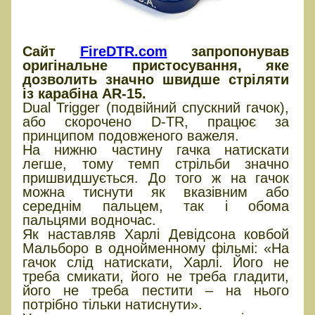
Сайт
FireDTR.com
запропонував
оригінальне пристосування, яке
дозволить значно швидше стріляти
із карабіна AR-15.
Dual Trigger (подвійний спускний гачок),
або скорочено D-TR, працює за
принципом подовженого важеля.
На нижню частину гачка натискати
легше, тому темп стрільби значно
пришвидшується. До того ж на гачок
можна тиснути як вказівним або
середнім пальцем, так і обома
пальцями водночас.
Як наставляв Харлі Девідсона ковбой
Мальборо в однойменному фільмі: «На
гачок слід натискати, Харлі. Його не
треба смикати, його не треба гладити,
його не треба пестити – на нього
потрібно тільки натиснути».