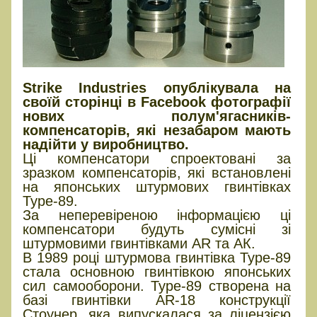
Strike Industries опублікувала на
своїй сторінці в Facebook фотографії
нових полум'ягасників-
компенсаторів, які незабаром мають
надійти у виробництво.
Ці компенсатори спроектовані за
зразком компенсаторів, які встановлені
на японських штурмових гвинтівках
Type-89.
За неперевіреною інформацією ці
компенсатори будуть сумісні зі
штурмовими гвинтівками AR та АК.
В 1989 році штурмова гвинтівка Type-89
стала основною гвинтівкою японських
сил самооборони. Type-89 створена на
базі гвинтівки AR-18 конструкції
Стоунер, яка випускалася за ліцензією