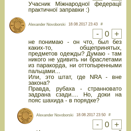
Учасник Міжнародної федерації
практичної заправки :)
18.08.2017 23:43
#
Alexander Novoborski
-
0
+
не понимаю - он что, был без
каких-то, общепринятых,
предметов одежды? Думаю - там
никого не удивить ни браслетами
из паракорда, ни оттопыренными
пальцами...
Или, это штат, где NRA - вне
закона?
Правда, рубаха - странновато
задрана сзади.... Но, доки на
пояс шахида - в порядке?
18.08.2017 23:50
#
Alexander Novoborski
-
0
+