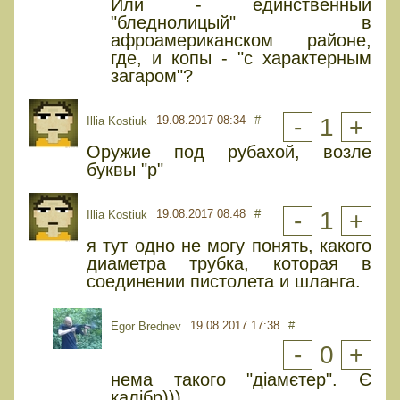
Или - единственный
"бледнолицый" в
афроамериканском районе,
где, и копы - "с характерным
загаром"?
19.08.2017 08:34
#
-
1
+
Illia Kostiuk
Оружие под рубахой, возле
буквы "p"
19.08.2017 08:48
#
-
1
+
Illia Kostiuk
я тут одно не могу понять, какого
диаметра трубка, которая в
соединении пистолета и шланга.
19.08.2017 17:38
#
Egor Brednev
-
0
+
нема такого "діамєтер". Є
калібр)))