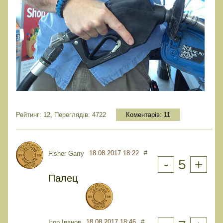
Рейтинг: 12, Переглядів: 4722
Коментарів:
11
18.08.2017 18:22
#
Fisher Garry
-
5
+
Палец
18.08.2017 18:46
#
Ігор Іванов