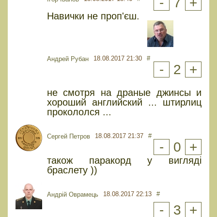
-
7
+
Навички не проп'єш.
18.08.2017 21:30
#
Андрей Рубан
-
2
+
не смотря на драные джинсы и
хороший английский ... штирлиц
прокололся ...
18.08.2017 21:37
#
Сергей Петров
-
0
+
також паракорд у вигляді
браслету ))
18.08.2017 22:13
#
Андрій Оврамець
-
3
+