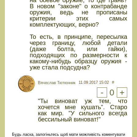
на боевое оружие, то где грань?
В новом "законе" о контрабанде
оружия, ведь не прописаны
критерии этих самых
комплектующих, верно?
То есть, в принципе, пересылка
через границу, любой детали
(даже болта, или гайки),
подходящих по размерности к
какому-нибудь образцу оружия -
уже стала подсудна?
11.09.2017 15:02
#
Вячеслав Тютюнник
-
0
+
"Ты виноват уж тем, что
хочется мне кушать". Старо
как мир. "У сильного всегда
бессильный виноват!"
Будь ласка, залогіньтесь щоб мати можливість коментувати