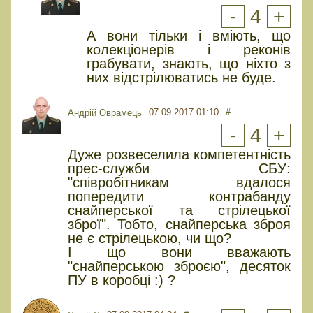
-
4
+
А вони тільки і вміють, що
колекціонерів і реконів
грабувати, знають, що ніхто з
них відстрілюватись не буде.
07.09.2017 01:10
#
Андрій Оврамець
-
4
+
Дуже розвеселила компетентність
прес-служби СБУ:
"співробітникам вдалося
попередити контрабанду
снайперської та стрілецької
зброї". Тобто, снайперська зброя
не є стрілецькою, чи що?
І що вони вважають
"снайперською зброєю", десяток
ПУ в коробці :) ?