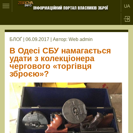
БЛОҐ | 06.09.2017 |
Автор:
Web admin
В Одесі СБУ намагається
удати з колекціонера
чергового «торгівця
зброєю»?