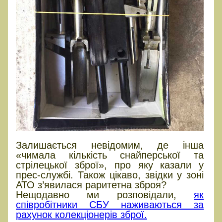
Залишається невідомим, де інша
«чимала кількість снайперської та
стрілецької зброї», про яку казали у
прес-службі. Також цікаво, звідки у зоні
АТО з’явилася раритетна зброя?
Нещодавно ми розповідали,
як
співробітники СБУ наживаються за
рахунок колекціонерів зброї.