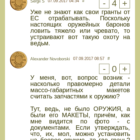
07.09.2017 04:34
#
-
4
+
Sergii S
Уже не знают как свои гранты от
ЕС отрабатывать. Поскольку
настоящих оружейных баронов
ловить тяжело или чревато, то
устраивают вот такую охоту на
ведьм.
07.09.2017 08:57
#
Alexander Novoborski
-
0
+
У меня, вот, вопрос возник -
насколько правомерно детали
массо-габаритных макетов
считать запчастями к оружию?
Тут, ведь, не было ОРУЖИЯ, а
были его МАКЕТЫ, причём, как
мне видится по фото - с
документами. Если утверждать,
что, их, мол, можно установить