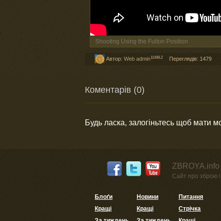
Shooting Using the Fulton Position
11498,2
Автор:
Web admin
Переглядів: 1479
Коментарів (0)
Будь ласка, залогіньтесь щоб мати 
ZBROYA.info 
Сайт про зброю і 
Блоґи
Новини
Питання
Кращі
Кращі
Стрічка
За тиждень
За тиждень
Кращі