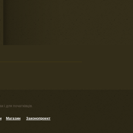
к і для початківців.
и
Магазин
Законопроект