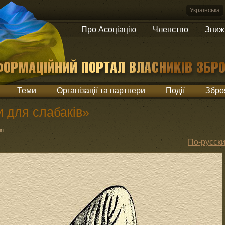
Українська
Про Асоціацію
Членство
Зниж
Теми
Організації та партнери
Події
Збро
и для слабаків»
in
По-русск