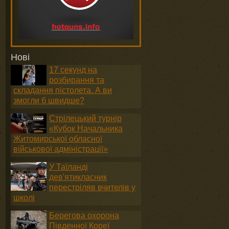
Нові
17 секунд на
розбирання та
складання пістолета. А ви
змогли б швидше?
Стрілецький турнір
«Кубок Начальника
Житомирської обласної
військової адміністрації»
У Таїланді
дев'ятикласник
перестріляв вчителів у
школі
Берегова охорона
Південної Кореї