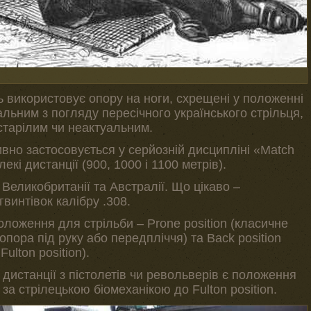
ь використовує опору на ноги, схрещені у положенні
альним з погляду пересічного українського стрільця,
старілим чи неактуальним.
ктивно застосовується у серйозній дисципліні «Match
лекі дистанції (900, 1000 і 1100 метрів).
Великобританії та Австралії. Що цікаво –
винтівок калібру .308.
ложення для стрільби – Prone position (класичне
ора під руку або передпліччя) та Back position
ulton position).
і дистанції з пістолетів чи револьверів є положення
 за стрілецькою біомеханікою до Fulton position.