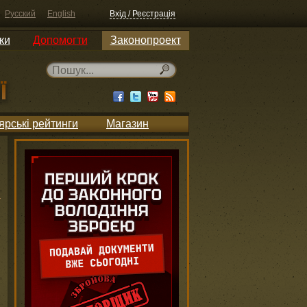
Русский
English
Вхід / Реєстрація
ки
Допомогти
Законопроект
ярські рейтинги
Магазин
и