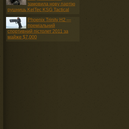
замовила нову партію
рушниць KelTec KSG Tactical
Phoenix Trinity H2 —
преміальний
спортивний пістолет 2011 за
майже $7,000