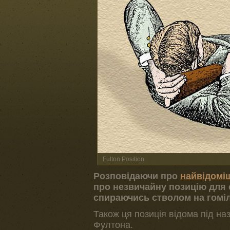
Fulton Position
Розповідаючи про
найвідоміш
про незвичайну позицію для с
спираючись стволом на гомілк
Також ця позиція відома під наз
Фултона.