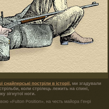
і снайперські постріли в історії,
ми згадували
трільби, коли стрілець лежить на спині,
у зігнутої ноги.
вою «Fulton Position», на честь майора Генрі