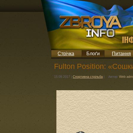
Стрічка
Блоґи
Питання
Fulton Position: «Сошк
15.09.2017
|
Спортивна стрільба
|
Автор:
Web adm