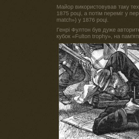
Майор використовував таку техн
1875 році, а потім переміг у п
match») у 1876 році.
Генрі Фултон був дуже авторите
кубок «Fulton trophy», на пам'я