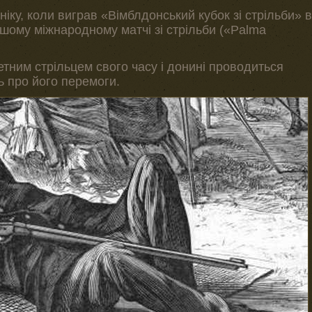
іку, коли виграв «Вімблдонський кубок зі стрільби» в
ершому міжнародному матчі зі стрільби («Palma
тним стрільцем свого часу і донині проводиться
ть про його перемоги.