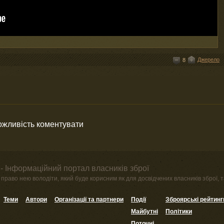
Джерело
8
можливість коментувати
- Інформаційний портал власників зброї
право нею володіти, який буде корисним як для досвідчених власників зброї, та
Теми
Автори
Організації та партнери
Події
Зброярські рейтинг
Майбутні
Політики
Поточні