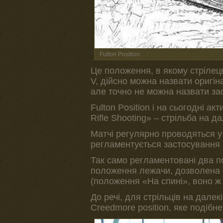
Fulton Position
Це положення, в якому стрілец
V, дійсно можна назвати оригін
але точно не можна назвати за
Fulton Position і на сьогодні а
Rifle Shooting» – стрільба на да
Матчі регулярно проводяться у 
регламентується застосування г
Так само регламентовані два по
положення лежачи, дозволена оп
(положення «На спині», воно ж F
До речі, для стрільців на далек
Creedmore position, яке подібне