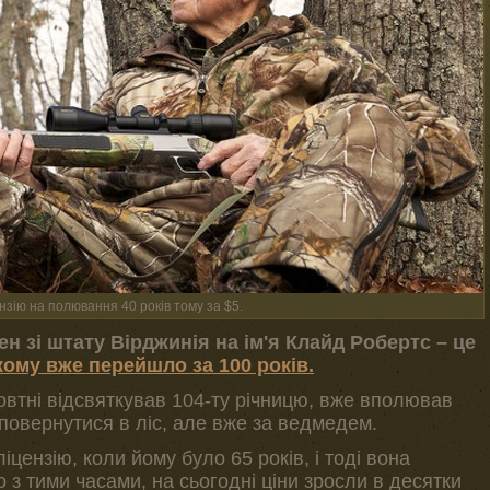
зію на полювання 40 років тому за $5.
 зі штату Вірджинія на ім'я Клайд Робертс – це
ому вже перейшло за 100 років.
овтні відсвяткував 104-ту річницю, вже вполював
 повернутися в ліс, але вже за ведмедем.
цензію, коли йому було 65 років, і тоді вона
 з тими часами, на сьогодні ціни зросли в десятки