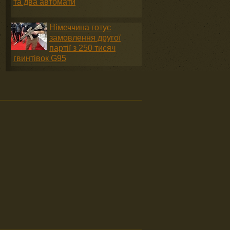
та два автомати
Німеччина готує
замовлення другої
партії з 250 тисяч
гвинтівок G95