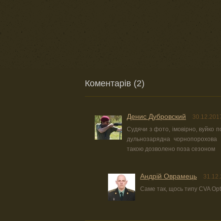
Коментарів (2)
Денис Дубровский
30.12.201
Судячи з фото, імовірно, вуйко по
дульнозарядна чорнопорохова 
такою дозволено поза сезоном
Андрій Оврамець
31.12.
Саме так, щось типу CVA Opt