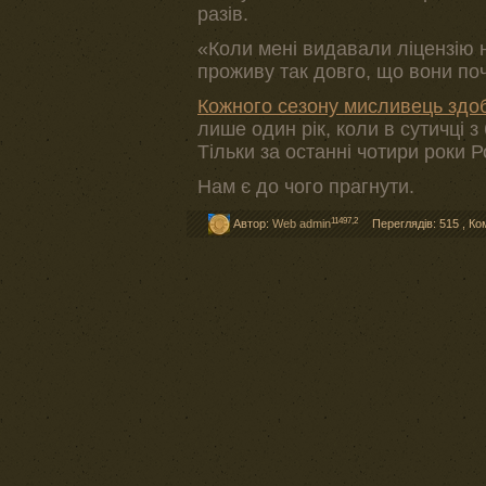
разів.
«Коли мені видавали ліцензію 
проживу так довго, що вони по
Кожного сезону мисливець здо
лише один рік, коли в сутичці з
Тільки за останні чотири роки
Нам є до чого прагнути.
11497,2
Автор:
Web admin
Переглядів: 515
,
Ко