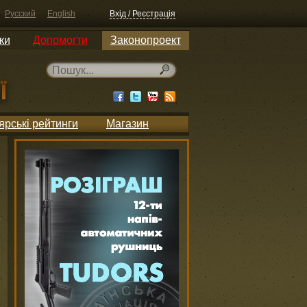
Русский
English
Вхід / Реєстрація
ки
Допомогти
Законопроект
ярські рейтинги
Магазин
и