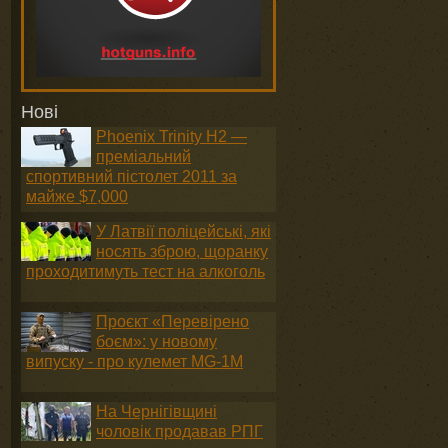
Нові
Phoenix Trinity H2 —
преміальний
спортивний пістолет 2011 за
майже $7,000
У Латвії поліцейські, які
носять зброю, щоранку
проходитимуть тест на алкоголь
Проєкт «Перевірено
боєм»: у новому
випуску - про кулемет MG-1М
На Чернігівщині
чоловік продавав РПГ