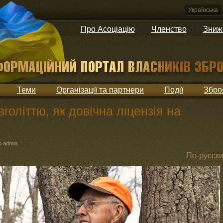
Українська
Про Асоціацію
Членство
Зниж
Теми
Організації та партнери
Події
Збро
голіттю, як довічна ліцензія на
 admin
По-русск