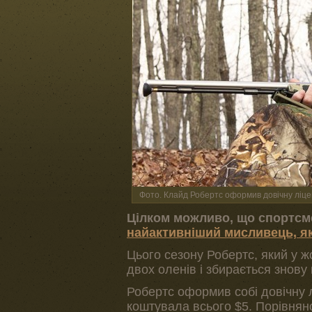
Фото. Клайд Робертс оформив довічну ліцен
Цілком можливо, що спортсмен
найактивніший мисливець, як
Цього сезону Робертс, який у ж
двох оленів і збирається знову
Робертс оформив собі довічну лі
коштувала всього $5. Порівняно