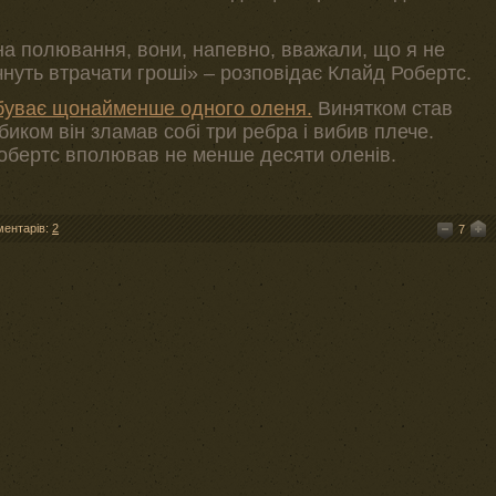
на полювання, вони, напевно, вважали, що я не
чнуть втрачати гроші» – розповідає Клайд Робертс.
буває щонайменше одного оленя.
Винятком став
 биком він зламав собі три ребра і вибив плече.
 Робертс вполював не менше десяти оленів.
ментарів:
2
7