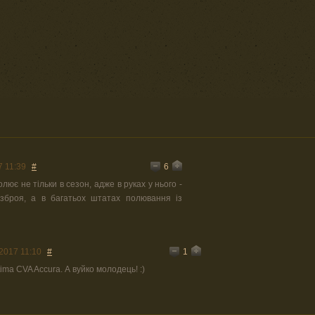
6
7 11:39
#
лює не тільки в сезон, адже в руках у нього -
зброя, а в багатьох штатах полювання із
1
2017 11:10
#
ima CVA Accura. А вуйко молодець! :)