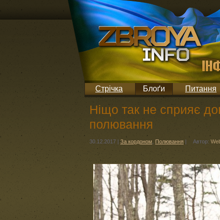
Стрічка
Блоґи
Питання
Ніщо так не сприяє дов
полювання
30.12.2017
|
За кордоном
,
Полювання
|
Автор:
Web