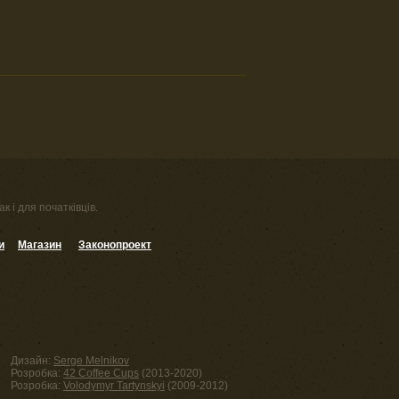
к і для початківців.
и
Магазин
Законопроект
Дизайн:
Serge Melnikov
Розробка:
42 Coffee Cups
(2013-2020)
Розробка:
Volodymyr Tartynskyi
(2009-2012)