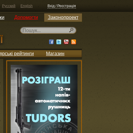
Русский
English
Вхід / Реєстрація
ки
Допомогти
Законопроект
ярські рейтинги
Магазин
и