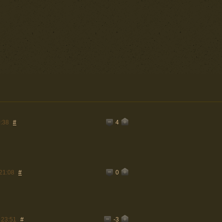
4
:38
#
0
21:08
#
-3
 23:51
#