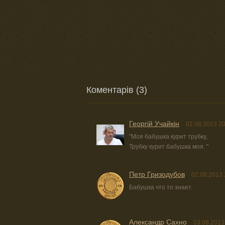
Коментарів (3)
Георгій Учайкін
02.08.2013 20
"Моя бабушка курит трубку,
Трубку курит бабушка моя. "
Петр Гризодубов
02.08.2013 
Бабушка что то знает.
Александр Сахно
03.08.2013