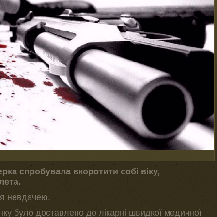
ерка спробувала вкоротити собі віку,
лета.
ся невдачею.
ку було доставлено до лікарні швидкої медичної