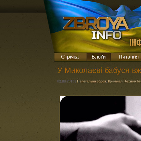
Стрічка
Блоґи
Питання
У Миколаєві бабуся в
02.08.2013
|
Нелегальна зброя
,
Кримінал
,
Техніка б