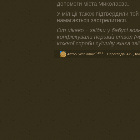
допомоги міста Миколаєва.
У міліції також підтвердили то
намагається застрелитися.
От цікаво – звідки у бабусі во
конфіскували перший ствол (чи
кожної спроби суїциду жінка зв
11498,2
Автор:
Web admin
Переглядів: 475
,
Ко