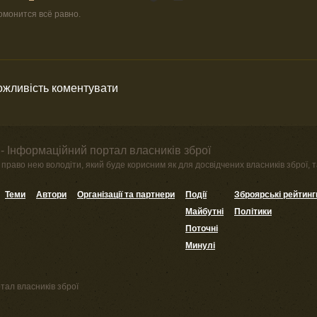
гомонится всё равно.
можливість коментувати
- Інформаційний портал власників зброї
право нею володіти, який буде корисним як для досвідчених власників зброї, та
Теми
Автори
Організації та партнери
Події
Зброярські рейтинг
Майбутні
Політики
Поточні
Минулі
тал власників зброї