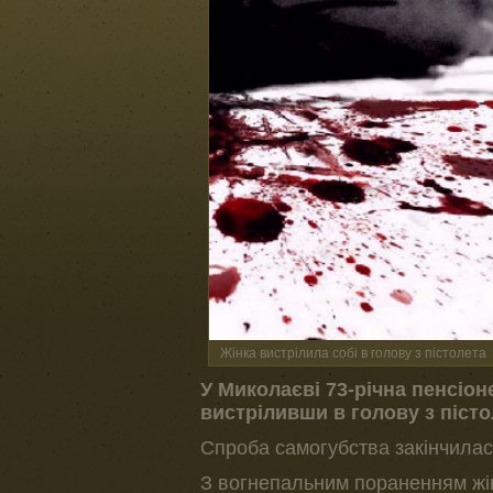
Жінка вистрілила собі в голову з пістолета
У Миколаєві 73-річна пенсіон
вистріливши в голову з пісто
Спроба самогубства закінчила
З вогнепальним пораненням жін