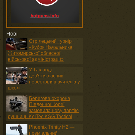
Нові
Стрілецький турнір
«Кубок Начальника
Житомирської обласної
військової адміністрації»
У Таїланді
дев'ятикласник
перестріляв вчителів у
школі
Берегова охорона
Південної Кореї
замовила нову партію
рушниць KelTec KSG Tactical
Phoenix Trinity H2 —
преміальний