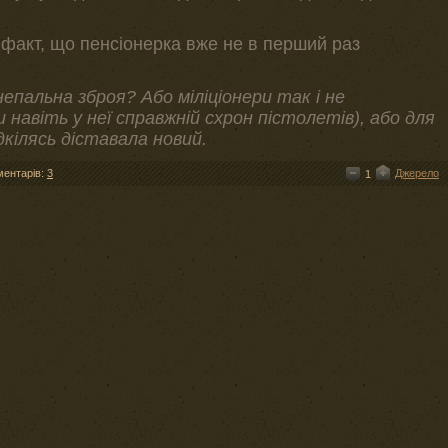
й факт, що пенсіонерка вже не в перший раз
гнепальна зброя? Або міліціонери так і не
 навіть у неї справжній схрон пістолетів), або для
ідкілясь діставала новий.
ментарів:
3
Джерело
1