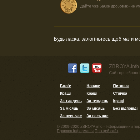
Дайте уже бабке дробовик - не у
Будь ласка, залогіньтесь щоб мати 
ZBROYA.info 
Сайт про зброю і 
Блоґи
Новини
Питання
Кращі
Кращі
Стрічка
За тиждень
За тиждень
Кращі
За місяць
За місяць
Без відповіді
За весь час
За весь час
© 2009-2020 ZBROYA.info - Інформаційний пор
Правова інформація
Про цей сайт