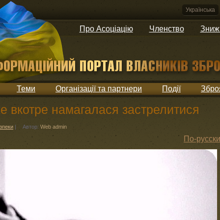
Українська
Про Асоціацію
Членство
Зниж
Теми
Організації та партнери
Події
Збро
же вкотре намагалася застрелитися
езпеки
|
Автор:
Web admin
По-русск