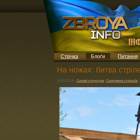
Стрічка
Блоґи
Питання
На ножах: битва стріл
15.03.2018
|
Силові структури
,
Спортивна стрільба