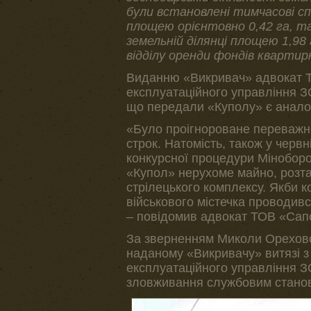
були встановлені тимчасові с
площею орієнтовно 0,42 га, та
земельній ділянці площею 1,98
відділу оренди фондів квартир
Виданню «Викривач» адвокат Т
експлуатаційного управління З
що передали «Куполу» є аналог
«Було проігнороване переважн
строк. Натомість, також у черв
конкурсної процедури Міноборо
«Купол» нерухоме майно, розт
стрілецького комплексу. Якби 
військового містечка проводивс
– повідомив адвокат ТОВ «Сап
За зверненням Миколи Ореховс
наданому «Викривачу» витязі з
експлуатаційного управління 
зловживання службовим стано