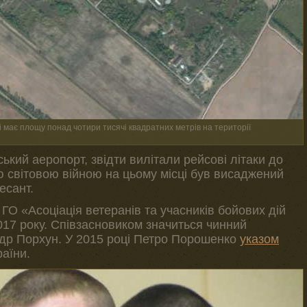
 має площу понад чотири тисячі квадратних метрів на території
ський аеропорт, звідти вилітали рейсові літаки до
ю світовою війною на цьому місці був висаджений
есант.
 ГО «Асоціація ветеранів та учасників бойових дій
17 року. Співзасновиком значиться чинний
ндр Порхун. У 2015 році Петро Порошенко
указом
аїни.