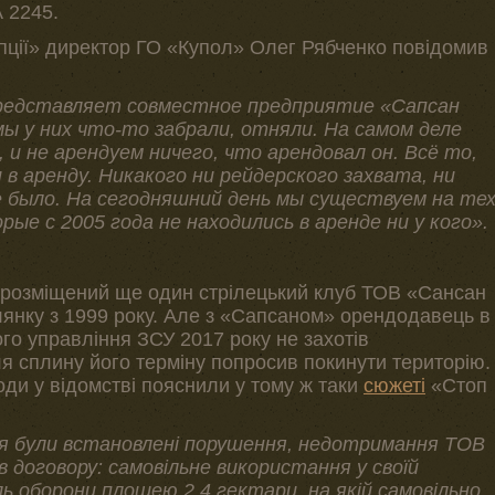
А 2245.
ції» директор ГО «Купол» Олег Рябченко повідомив
представляет совместное предприятие «Сапсан
ы у них что-то забрали, отняли. На самом деле
 и не арендуем ничего, что арендовал он. Всё то,
в аренду. Никакого ни рейдерского захвата, ни
е было. На сегодняшний день мы существуем на те
рые с 2005 года не находились в аренде ни у кого».
» розміщений ще один стрілецький клуб ТОВ «Сансан
лянку з 1999 року. Але з «Сапсаном» орендодавець в
го управління ЗСУ 2017 року не захотів
ля сплину його терміну попросив покинути територію.
оди у відомстві пояснили у тому ж таки
сюжеті
«Стоп
 були встановлені порушення, недотримання ТОВ
 договору: самовільне використання у своїй
ль оборони площею 2,4 гектари, на якій самовільно