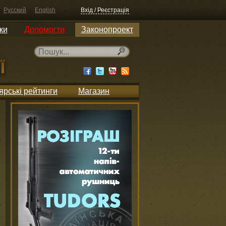
Русский
English
Вхід / Реєстрація
ки
Допомогти
Законопроект
ярські рейтинги
Магазин