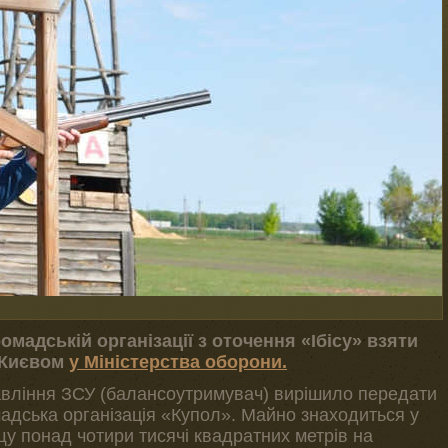
мадській організації з оточення «Ібісу» взяти
д Києвом
у Міністерства оборони.
авління ЗСУ (балансоутримувач) вирішило передати
мадська організація «Купол». Майно знаходиться у
щу понад чотири тисячі квадратних метрів на