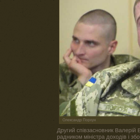
Олександр Порхун
Другий співзасновник Валерій В
радником міністра доходів і зб