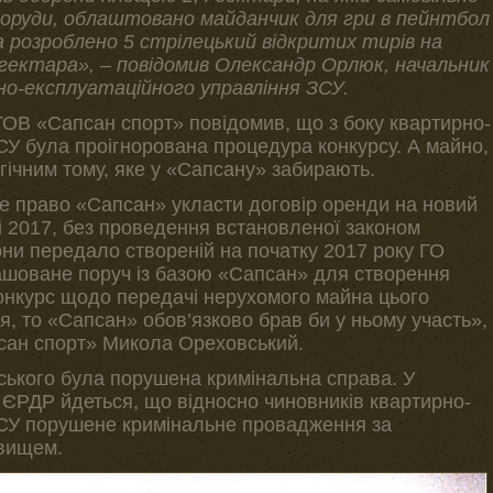
поруди, облаштовано майданчик для гри в пейнтбол
 розроблено 5 стрілецький відкритих тирів на
 гектара», – повідомив Олександр Орлюк, начальник
но-експлуатаційного управління ЗСУ.
ОВ «Сапсан спорт» повідомив, що з боку квартирно-
СУ була проігнорована процедура конкурсу. А майно,
ічним тому, яке у «Сапсану» забирають.
е право «Сапсан» укласти договір оренди на новий
ні 2017, без проведення встановленої законом
ни передало створеній на початку 2017 року ГО
ашоване поруч із базою «Сапсан» для створення
конкурс щодо передачі нерухомого майна цього
я, то «Сапсан» обов’язково брав би у ньому участь»,
сан спорт» Микола Ореховський.
ького була порушена кримінальна справа. У
 ЄРДР йдеться, що відносно чиновників квартирно-
ЗСУ порушене кримінальне провадження за
вищем.