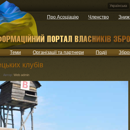
Українська
Про Асоціацію
Членство
Зниж
Теми
Організації та партнери
Події
Збро
ецьких клубів
|
Автор:
Web admin