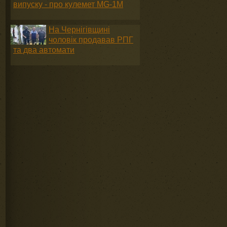
випуску - про кулемет MG-1М
На Чернігівщині
чоловік продавав РПГ
та два автомати