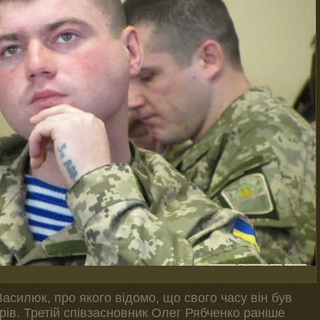
асилюк, про якого відомо, що свого часу він був
орів. Третій співзасновник Олег Рябченко раніше