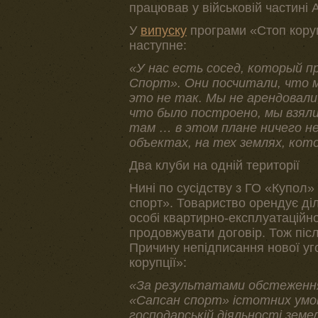
працював у військовій частині 
У
випуску
програми «Стоп коруп
наступне:
«У нас есть сосед, который 
Спорт». Они посчитали, что м
это не так. Мы не арендовали,
что было построено, мы взяли 
там … в этом плане ничего н
объектах, на тех землях, кото
Два клуби на одній території
Нині по сусідству з ГО «Купол
спорт». Товариство орендує ді
особі квартирно-експлуатаційно
продовжувати договір. Тож піс
Причину непідписання нової уг
корупції»:
«За результатами обстеження
«Сапсан спорт» істотних умов
господарській діяльності земе