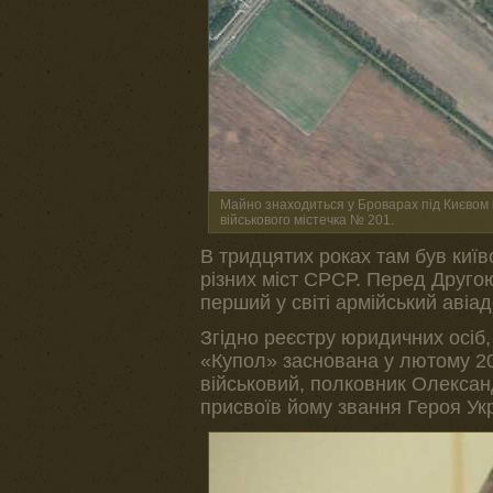
Майно знаходиться у Броварах під Києвом і
військового містечка № 201.
В тридцятих роках там був київ
різних міст СРСР. Перед Друго
перший у світі армійський авіад
Згідно реєстру юридичних осіб,
«Купол» заснована у лютому 20
військовий, полковник Олекса
присвоїв йому звання Героя Укр