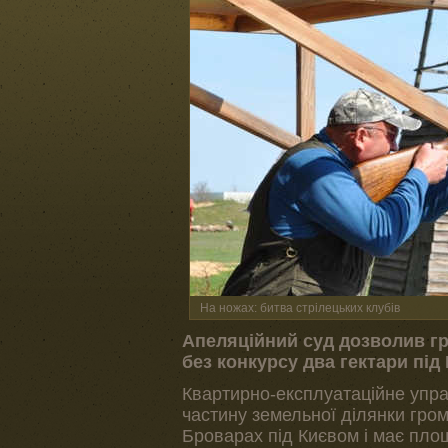
На ножах: битва стрілецьких клубів
Апеляційний суд дозволив гро
без конкурсу два гектари пі
Квартирно-експлуатаційне упр
частину земельної ділянки гро
Броварах під Києвом і має пло