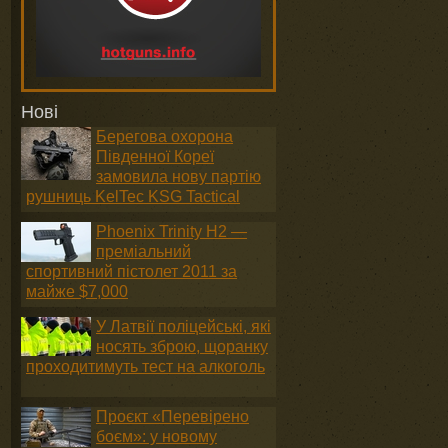
Нові
Берегова охорона
Південної Кореї
замовила нову партію
рушниць KelTec KSG Tactical
Phoenix Trinity H2 —
преміальний
спортивний пістолет 2011 за
майже $7,000
У Латвії поліцейські, які
носять зброю, щоранку
проходитимуть тест на алкоголь
Проєкт «Перевірено
боєм»: у новому