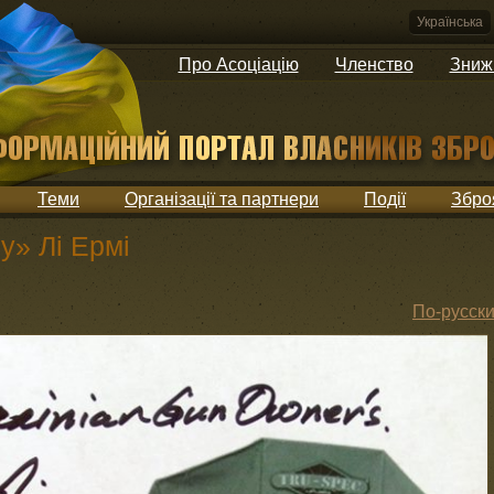
Українська
Про Асоціацію
Членство
Зниж
Теми
Організації та партнери
Події
Збро
» Лі Ермі
По-русск