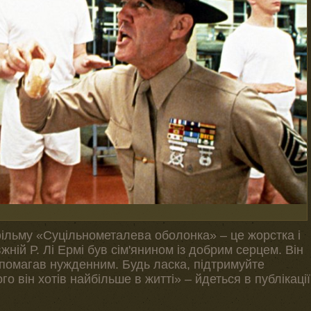
ільму «Суцільнометалева оболонка» – це жорстка і
ій Р. Лі Ермі був сім'янином із добрим серцем. Він
опомагав нужденним. Будь ласка, підтримуйте
ого він хотів найбільше в житті» – йдеться в публікації