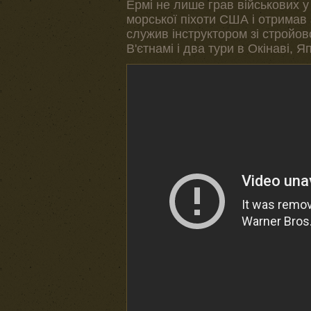
Ермі не лише грав військових у
морської піхоти США і отримав
служив інструктором зі стройово
В'єтнамі і два тури в Окінаві, Я