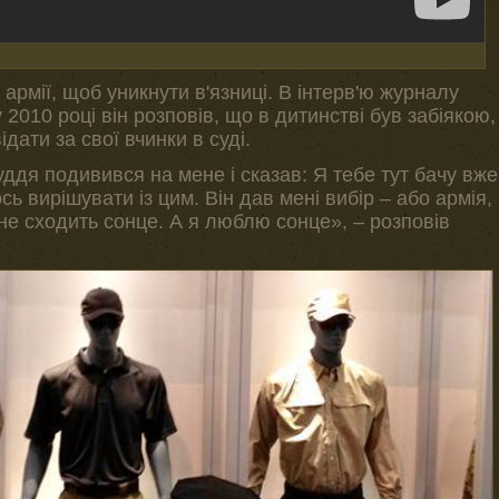
 армії, щоб уникнути в'язниці. В інтерв'ю журналу
 2010 році він розповів, що в дитинстві був забіякою,
дати за свої вчинки в суді.
уддя подивився на мене і сказав: Я тебе тут бачу вже
сь вирішувати із цим. Він дав мені вибір – або армія,
не сходить сонце. А я люблю сонце», – розповів