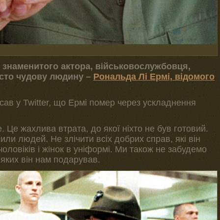
ив знаменитого актора, військовослужбовця,
осто чудову людину –
Рональда Лі Ермі, відомого
ав у Twitter, що Ермі помер через ускладнення
 Це жахлива втрата, до якої ніхто не був готовий.
или людей. Не злічити всіх добрих справ, які він
ловіків і жінок в уніформі. Ми також не забудемо
 яких він нам подарував.