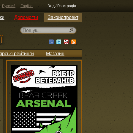
Русский
English
Вхід / Реєстрація
ки
Допомогти
Законопроект
ярські рейтинги
Магазин
и