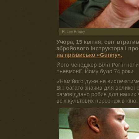
R. Lee Ermey
Учора, 15 квітня, світ втрат
збройового інструктора і пр
на прізвисько «Gunny».
Його менеджер Білл Рогін напис
пневмонії. Йому було 74 роки.
«Нам його дуже не вистачатиме.
Він багато значив для великої с
самовіддано робив для наших чо
всіх культових персонажів кіно,