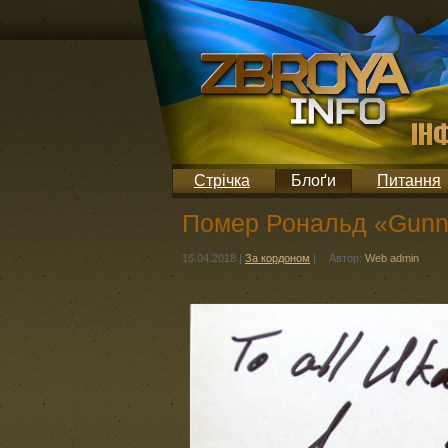
Стрічка
Блоґи
Питання
Помер Рональд «Gunny
16.04.2018
|
За кордоном
|
Автор:
Web admin