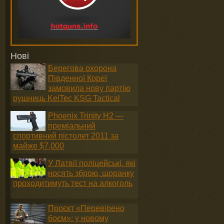
Нові
Берегова охорона
Південної Кореї
замовила нову партію
рушниць KelTec KSG Tactical
Phoenix Trinity H2 —
преміальний
спортивний пістолет 2011 за
майже $7,000
У Латвії поліцейські, які
носять зброю, щоранку
проходитимуть тест на алкоголь
Проєкт «Перевірено
боєм»: у новому