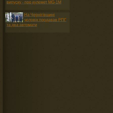
випуску - про кулемет MG-1М
На Чернігівщині
чоловік продавав РПГ
та два автомати