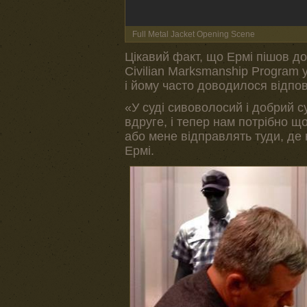
Full Metal Jacket Opening Scene
Цікавий факт, що Ермі пішов до
Civilian Marksmanship Program у
і йому часто доводилося відпові
«У суді сивоволосий і добрий с
вдруге, і тепер нам потрібно що
або мене відправлять туди, де 
Ермі.