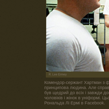
R. Lee Ermey
Комендор-сержант Хартман з ф
принципова людина. Але справжн
був щедрий до всіх і завжди д
чоловіків і жінок в уніформі. Ць
Рональда Лі Ермі в Facebook.