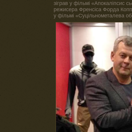
зіграв у фільмі «Апокаліпсис с
режисера Френсіса Форда Коппо
у фільмі «Суцільнометалева об