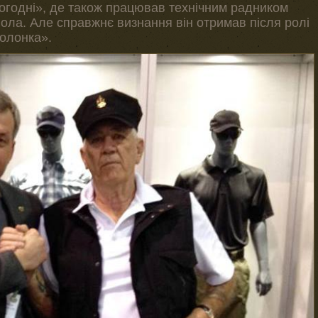
ьогодні», де також працював технічним радником
ла. Але справжнє визнання він отримав після ролі
олонка».