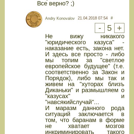
Все верно? ;)
21.04.2018 07:54
#
Andry Konovalov
-
5
+
Не вижу никакого
"юридического казуса" -
наказание есть, закона нет.
И здесь все просто - либо
мы топим за "светлое
европейское будущее" (т.е.
соответственно за Закон и
Порядок), либо мы так и
живем на "хуторах близъ
Диканьки" и размышляем о
"казусах" и
"навсякийслучай"...
И маразм данного рода
ситуаций заключается в
том, что баранам в форме
не хватает мозгов
инкриминировать такого