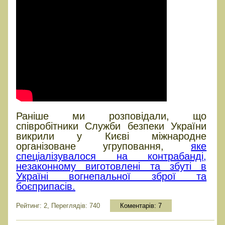
Раніше ми розповідали, що
співробітники Служби безпеки України
викрили у Києві міжнародне
організоване угруповання,
яке
спеціалізувалося на контрабанді,
незаконному виготовлені та збуті в
Україні вогнепальної зброї та
боєприпасів.
Рейтинг: 2, Переглядів: 740
Коментарів:
7