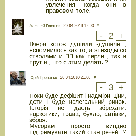
увлечения, когда они в
правовом поле.
20.04.2018 17:00
#
Алексей Гоюшов
-
2
+
Вчера котов душили -душили ,
вспомнилось как то, а эпизоды со
стволами и ВВ как перли , так и
прут и , что с этим делать ?
20.04.2018 21:08
#
Юрiй Проценко
-
3
+
Поки буде дефіцит і надмірні ціни,
доти і буде нелегальний ринок.
Історія не дасть збрехати:
наркотики, трава, бухло, автівки,
зброя.
Мусорам просто вигідно
підтримувати такий стан речей. У