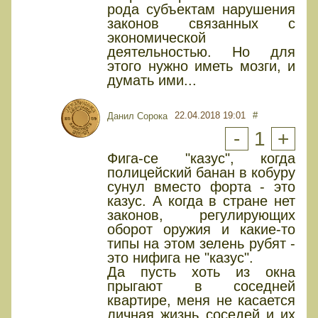
рода субъектам нарушения
законов связанных с
экономической
деятельностью. Но для
этого нужно иметь мозги, и
думать ими...
22.04.2018 19:01
#
Данил Сорока
-
1
+
Фига-се "казус", когда
полицейский банан в кобуру
сунул вместо форта - это
казус. А когда в стране нет
законов, регулирующих
оборот оружия и какие-то
типы на этом зелень рубят -
это нифига не "казус".
Да пусть хоть из окна
прыгают в соседней
квартире, меня не касается
личная жизнь соседей и их