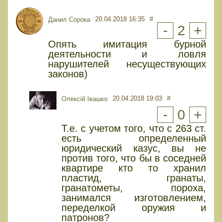
20.04.2018 16:35
#
Данил Сорока
-
2
+
Опять имитация бурной
деятельности и ловля
нарушителей несуществующих
законов)
20.04.2018 19:03
#
Олексій Івашко
-
0
+
Т.е. с учетом того, что с 263 ст.
есть определенный
юридический казус, вы не
против того, что бы в соседней
квартире кто то хранил
пластид, гранаты,
гранатометы, пороха,
занимался изготовлением,
переделкой оружия и
патронов?