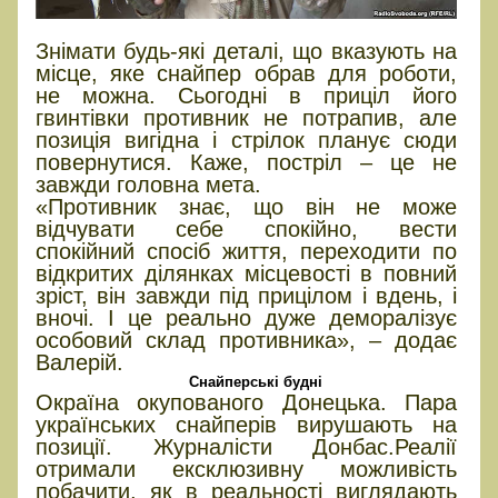
Знімати будь-які деталі, що вказують на
місце, яке снайпер обрав для роботи,
не можна. Сьогодні в приціл його
гвинтівки противник не потрапив, але
позиція вигідна і стрілок планує сюди
повернутися. Каже, постріл – це не
завжди головна мета.
«Противник знає, що він не може
відчувати себе спокійно, вести
спокійний спосіб життя, переходити по
відкритих ділянках місцевості в повний
зріст, він завжди під прицілом і вдень, і
вночі. І це реально дуже деморалізує
особовий склад противника», – додає
Валерій.
Снайперські будні
Окраїна окупованого Донецька. Пара
українських снайперів вирушають на
позиції. Журналісти Донбас.Реалії
отримали ексклюзивну можливість
побачити, як в реальності виглядають