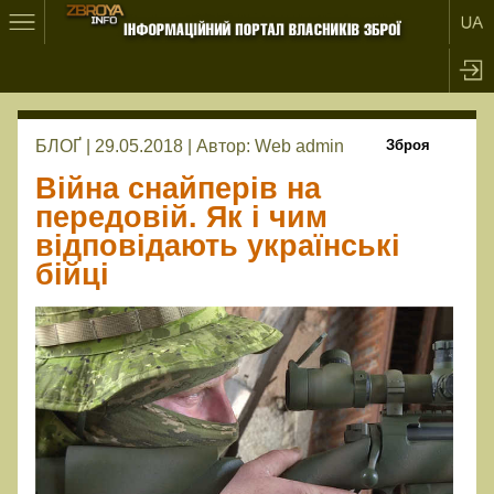
БЛОҐ | 29.05.2018 |
Автор:
Web admin
Зброя
Війна снайперів на
передовій. Як і чим
відповідають українські
бійці