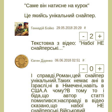
"Саме він натисне на курок"
Це якийсь унікальний снайпер.
29.05.2018 20:29
#
Геннадій Бойко
-
2
+
Текстовка з відео: "Набої НЕ
снайперські..."
06.06.2018 02:51
#
Євген Діденко
-
0
+
І справді,Роман,цей снайпер
унікальний.Таких немає ані в
Ізраєлі,ні в Німечені,навіть в
США.А чому?В тому то і
біда,що автор статті
помилився:насправді в відео
сказано,що набої НЕ
снайперські.Військовий