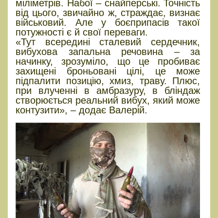
міліметрів. Набої – снайперські. Точність
від цього, звичайно ж, страждає, визнає
військовий. Але у боєприпасів такої
потужності є й свої переваги.
«Тут всередині сталевий сердечник,
вибухова запальна речовина – за
начинку, зрозуміло, що це пробиває
захищені броньовані цілі, це може
підпалити позицію, хмиз, траву. Плюс,
при влученні в амбразуру, в бліндаж
створюється реальний вибух, який може
контузити», – додає Валерій.