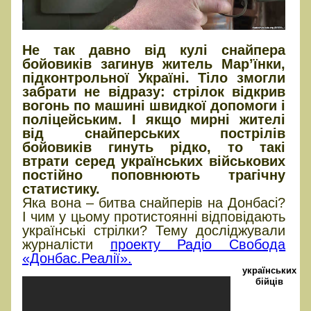
Не так давно від кулі снайпера
бойовиків загинув житель Мар’їнки,
підконтрольної Україні. Тіло змогли
забрати не відразу: стрілок відкрив
вогонь по машині швидкої допомоги і
поліцейським. І якщо мирні жителі
від снайперських пострілів
бойовиків гинуть рідко, то такі
втрати серед українських військових
постійно поповнюють трагічну
статистику.
Яка вона – битва снайперів на Донбасі?
І чим у цьому протистоянні відповідають
українські стрілки? Тему досліджували
журналісти
проекту Радіо Свобода
«Донбас.Реалії».
українських
бійців