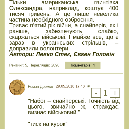
Тільки американська гвинтівка
Олександра, наприклад, коштує 400
тисяч гривень. А це лише невелика
частина необхідного озброєння.
Триває п’ятий рік війни, а снайперів, як і
раніше, забезпечують слабко,
скаржаться військові. І майже все, що є
зараз в українських стрільців, –
доправили волонтери.
Автори: Левко Стек, Євген Головін
Рейтинг: 5, Переглядів: 2096
Коментарів:
4
29.05.2018 17:48
#
Роман Держко
-
1
+
"Набої – снайперські. Точність від
цього, звичайно ж, страждає,
визнає військовий."
"тиск на курок"