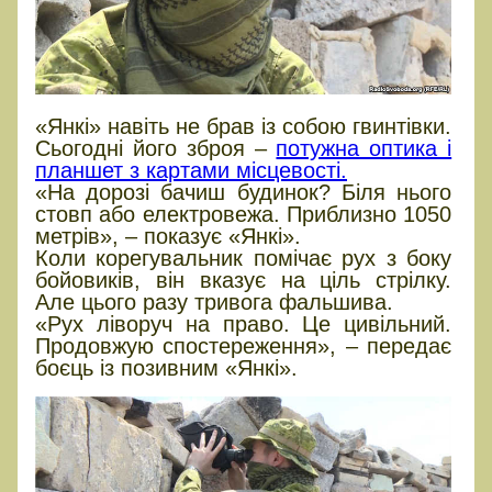
«Янкі» навіть не брав із собою гвинтівки.
Сьогодні його зброя –
потужна оптика і
планшет з картами місцевості.
«На дорозі бачиш будинок? Біля нього
стовп або електровежа. Приблизно 1050
метрів», – показує «Янкі».
Коли корегувальник помічає рух з боку
бойовиків, він вказує на ціль стрілку.
Але цього разу тривога фальшива.
«Рух ліворуч на право. Це цивільний.
Продовжую спостереження», – передає
боєць із позивним «Янкі».