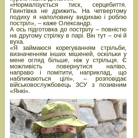
«Нормалізується тиск, серцебиття.
Гвинтівка не дрижить. На четвертому
подиху я наполовину видихаю і роблю
постріл», – каже Олександр.
А ось підготовка до пострілу – повністю
на другому стрілку в парі. Він тут – очі й
вуха.
«Я займаюся корегуванням стрільби,
визначенням інших мішеней, оскільки у
мене огляд більше, ніж у стрільця. Є
можливість повернутися наліво,
направо і помітити, наприклад, що
наближаються цілі», – розповідає
військовослужбовець ЗСУ з позивним
«Янкі».