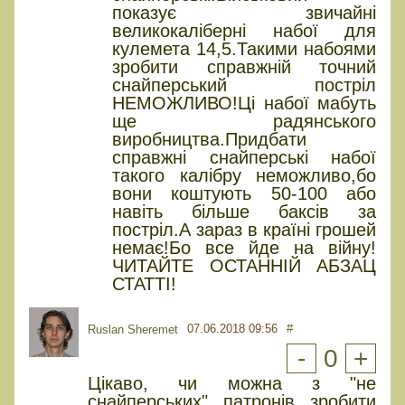
показує звичайні
великокаліберні набої для
кулемета 14,5.Такими набоями
зробити справжній точний
снайперський постріл
НЕМОЖЛИВО!Ці набої мабуть
ще радянського
виробництва.Придбати
справжні снайперські набої
такого калібру неможливо,бо
вони коштують 50-100 або
навіть більше баксів за
постріл.А зараз в країні грошей
немає!Бо все йде на війну!
ЧИТАЙТЕ ОСТАННІЙ АБЗАЦ
СТАТТІ!
07.06.2018 09:56
#
Ruslan Sheremet
-
0
+
Цікаво, чи можна з "не
снайперських" патронів зробити