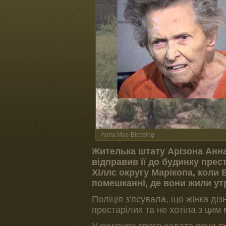
Anna Mae Blessing
Жителька штату Арізона Анна
відправив її до будинку прест
Хіллс округу Марікопа, коли 
помешканні, де вони жили ут
Поліція з'ясувала, що жінка ді
престарілих та не хотіла з цим