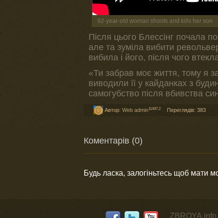
92-year-old woman shoots and kills her son
Після цього Блессінг почала по
але та зуміла вибити револьвер 
вибила і його, після чого втекл
«Ти забрав моє життя, тому я з
виводили її у кайданках з буди
самогубство після вбивства си
11497,2
Автор:
Web admin
Переглядів: 383
Коментарів (0)
Будь ласка, залогіньтесь щоб мати 
ZBROYA.info 