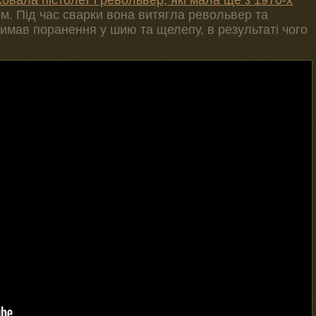
ховала пістолет і револьвер, які мала ще з 1970-х
ом. Під час сварки вона витягла револьвер та
римав поранення у шию та щелепу, в результаті чого