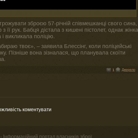
грожувати зброєю 57-річній співмешканці свого сина,
з її рук. Бабця дістала з кишені пістолет, однак жінк
а і викликала поліцію.
абираю твоє», – заявила Блессінг, коли поліцейські
нку. Пізніше вона зізналася, що планувала скоїти
на.
Джерело
1
можливість коментувати
- Інформаційний портал власників зброї