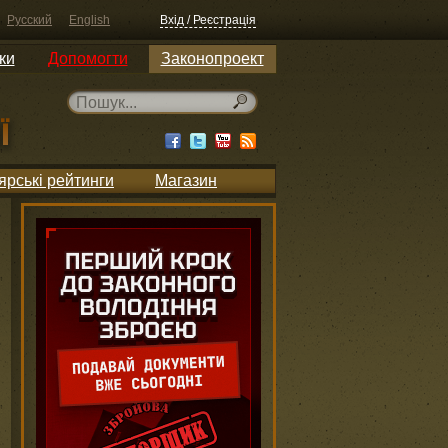
Русский
English
Вхід / Реєстрація
ки
Допомогти
Законопроект
ярські рейтинги
Магазин