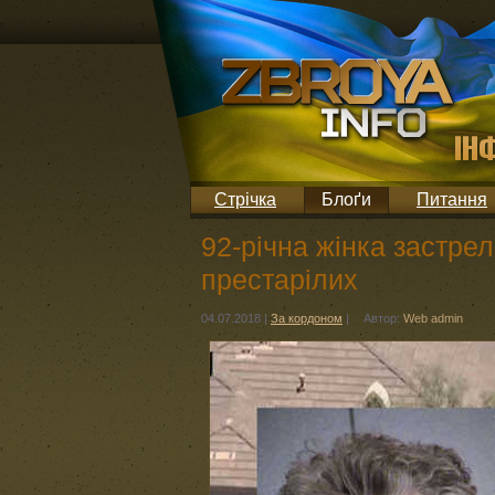
Стрічка
Блоґи
Питання
92-річна жінка застре
престарілих
04.07.2018
|
За кордоном
|
Автор:
Web admin