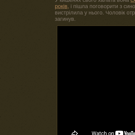
У кишенях свого халата вона
с
років,
і пішла поговорити з син
вистрілила у нього. Чоловік от
загинув.