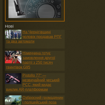
Нові
На Чернігівщині
чоловік продавав РПГ
та два автомати
Німеччина готує
замовлення другої
партії з 250 тисяч
гвинтівок G95
Pistollo 77° —
незвичайний чеський
PCC, який кидає
виклик AR-платформам
Озброєний громадянин
і поліцейський поза