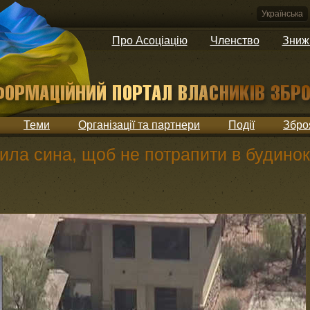
Українська
Про Асоціацію
Членство
Зниж
Теми
Організації та партнери
Події
Збро
лила сина, щоб не потрапити в будинок