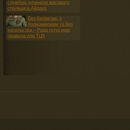
службою зупинили масового
стрільця в Айдахо
Без балаклав, з
бодікамерами та без
а
насильства – Рада готує нові
правила для ТЦК