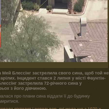
 Мей Блессінг застрелила свого сина, щоб той не
арілих. Інцидент стався 2 липня у місті Фаунтін-
Блессінг застрелила 72-річного сина у
рьох з його дівчиною.
зналася про плани сина віддати її до будинку
 миритися.