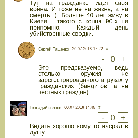
Тут на гражданке идет своя
война. И тоже не на жизнь, а на
смерть :(. Больше 40 лет живу в
Киеве - такого с конца 90-х не
припомню. Каждый день
убийственные сводки.
20.07.2018 17:22
#
Сергей Пащенко
-
0
+
Это предсказуемо, ведь
столько оружия не
зарегестрированного в руках у
гражданских (бандитов, а не
честных граждан)....
09.07.2018 14:45
#
Геннадий иванов
-
0
+
Видать хорошо кому то насрал в
душу.