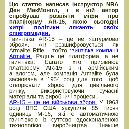
Цю статтю написав інструктор NRA
Ден МакМонігл, і в ній автор
спробував розвіяти міфи про
платформу AR-15, якою сьогодні
хитрі політики лякають своїх
співгромадян.
Гвинтівка AR-15 – це не «штурмова
зброя». AR розшифровується як
Armalite Rifle – тобто
гвинтівка компанії
Armalite.
Радше це платформа, а не
гвинтівка. Багато хто прирівнює
платформу AR-15 з її армійським
аналогом, але компанія Armalite була
заснована в 1954 році для того, щоб
створювати зброю для цивільного
ринку, використовуючи сучасні
матеріали та виробничі процеси.
AR-15 – це не військова зброя.
У 1963
році ВПС США закупили 85 тисяч
одиниць M-16, які є автоматичною
гвинтівкою із суттєво вдосконаленою
технологією виробництва. Інакше