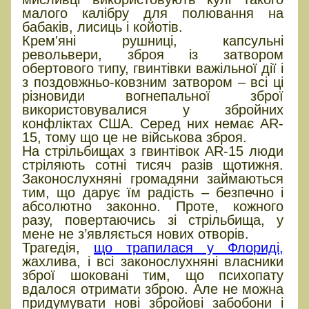
малого калібру для полювання на
бабаків, лисиць і койотів.
Крем'яні рушниці, капсульні
револьвери, зброя із затвором
обертового типу, гвинтівки важільної дії і
з поздовжньо-ковзним затвором – всі ці
різновиди вогнепальної зброї
використовувалися у збройних
конфліктах США. Серед них немає AR-
15, тому що це не військова зброя.
На стрільбищах з гвинтівок AR-15 люди
стріляють сотні тисяч разів щотижня.
Законослухняні громадяни займаються
тим, що дарує їм радість – безпечно і
абсолютно законно. Проте, кожного
разу, повертаючись зі стрільбища, у
мене не з’являється нових отворів.
Трагедія,
що трапилася у Флориді,
жахлива, і всі законослухняні власники
зброї шоковані тим, що психопату
вдалося отримати зброю. Але не можна
придумувати нові збройові забобони і