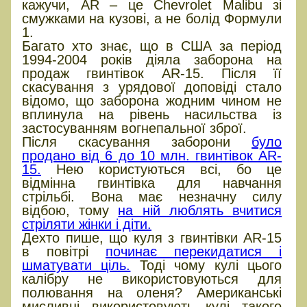
кажучи, AR – це Chevrolet Malibu зі
смужками на кузові, а не болід Формули
1.
Багато хто знає, що в США за період
1994-2004 років діяла заборона на
продаж гвинтівок AR-15. Після її
скасування з урядової доповіді стало
відомо, що заборона жодним чином не
вплинула на рівень насильства із
застосуванням вогнепальної зброї.
Після скасування заборони
було
продано від 6 до 10 млн. гвинтівок AR-
15.
Нею користуються всі, бо це
відмінна гвинтівка для навчання
стрільбі. Вона має незначну силу
відбою, тому
на ній люблять вчитися
стріляти жінки і діти.
Дехто пише, що куля з гвинтівки AR-15
в повітрі
починає перекидатися і
шматувати ціль.
Тоді чому кулі цього
калібру не використовуються для
полювання на оленя? Американські
мисливці використовують кулі такого