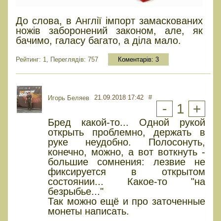
До слова, в Англії імпорт замаскованих
ножів заборонений законом, але, як
бачимо, галасу багато, а діла мало.
Рейтинг: 1, Переглядів: 757
Коментарів:
3
21.09.2018 17:42
#
Игорь Беляев
-
1
+
Бред какой-то... Одной рукой
открыть проблемно, держать в
руке неудобно. Полосонуть,
конечно, можно, а вот воткнуть -
большие сомнения: лезвие не
фиксируется в открытом
состоянии... Какое-то "на
безрыбье..."
Так можно ещё и про заточенные
монеты написать.