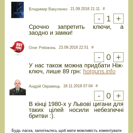
21.09.2018 21:11
#
Владимир Вакуленко
-
1
+
Срочно запретить ключи, а
заодно и замки!
23.09.2018 22:51
#
Олег Рябоконь
-
0
+
У нас також можна придбати Ніж-
ключ, лише 89 грн:
hotguns.info
18.11.2018 07:04
#
Андрій Оврамець
-
0
+
В кінці 1980-х у Львові цигани для
таких цілей носили небезпечні
бритви :).
Будь ласка, залогіньтесь щоб мати можливість коментувати