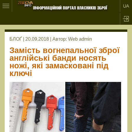
БЛОҐ | 20.09.2018 |
Автор:
Web admin
Замість вогнепальної зброї
англійські банди носять
ножі, які замасковані під
ключі