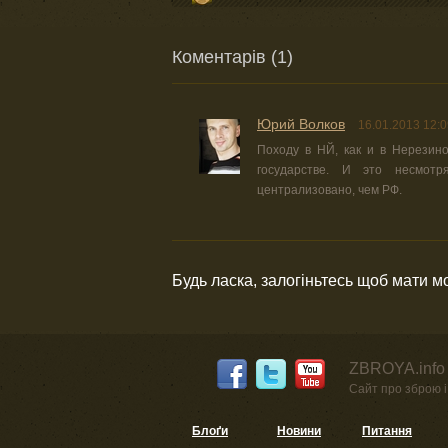
Коментарів (1)
Юрий Волков
16.01.2013 12:0
Походу в НЙ, как и в Нерезино
государстве. И это несмот
централизовано, чем РФ.
Будь ласка, залогіньтесь щоб мати 
ZBROYA.info 
Сайт про зброю і 
Блоґи
Новини
Питання