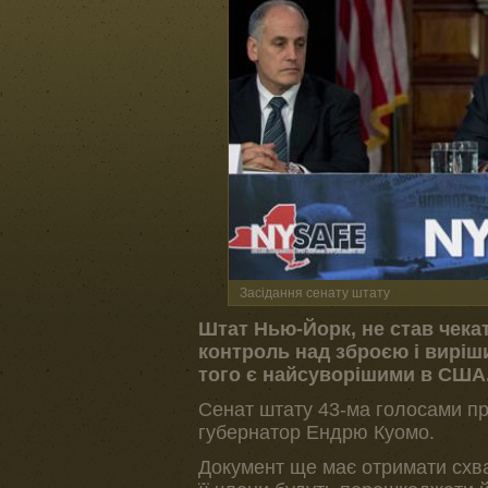
Засідання сенату штату
Штат Нью-Йорк, не став чека
контроль над зброєю і виріши
того є найсуворішими в США
Сенат штату 43-ма голосами пр
губернатор Ендрю Куомо.
Документ ще має отримати схва