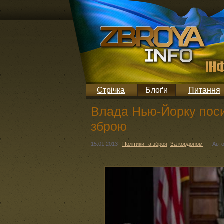
Стрічка
Блоґи
Питання
Влада Нью-Йорку посил
зброю
15.01.2013
|
Політики та зброя
,
За кордоном
|
Авт