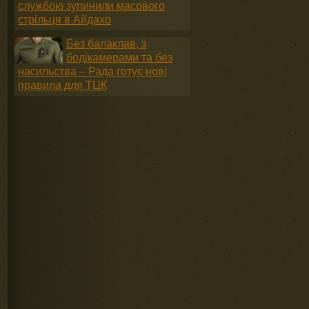
службою зупинили масового
стрільця в Айдахо
Без балаклав, з
бодікамерами та без
насильства – Рада готує нові
правила для ТЦК