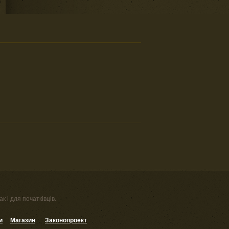
к і для початківців.
и
Магазин
Законопроект