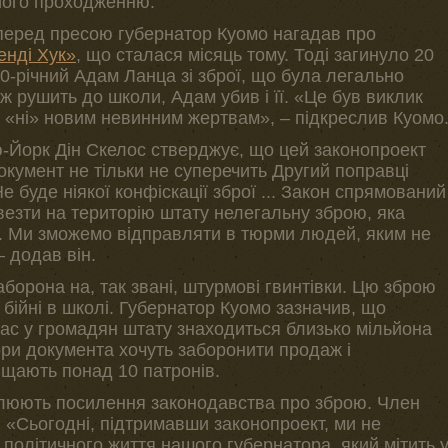
його проходженню.
 перед пресою губернатор Куомо нагадав про
енді Хук»
, що сталася місяць тому. Тоді загинуло 20
20-річний Адам Ланца зі зброї, що була легально
ж рушить до школи, Адам убив і її. «Це був виклик
и «ні» новим невинним жертвам», – підкреслив Куомо
-Йорк Дін Скелос стверджує, що цей законопроект
кумент не тільки не суперечить Другий поправці
Не буде ніякої конфіскації зброї ... Закон спрямований
везти на територію штату нелегальну зброю, яка
. Ми зможемо відправляти в тюрми людей, яким не
 додав він.
борона на, так звані, штурмові гвинтівки. Цю зброю
бійні в школі. Губернатор Куомо зазначив, що
час у громадян штату знаходиться близько мільйона
ори документа хочуть заборонити продаж і
іщають понад 10 патронів.
алюють посилення законодавства про зброю. Член
 «Сьогодні, підтримавши законопроект, ми не
політичного життя нашого губернатора, який мітить 