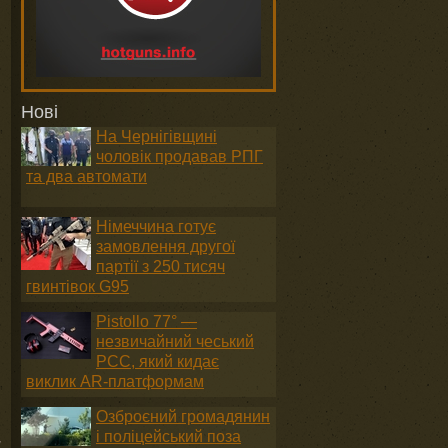
Нові
.
На Чернігівщині
чоловік продавав РПГ
та два автомати
Німеччина готує
замовлення другої
партії з 250 тисяч
гвинтівок G95
Pistollo 77° —
незвичайний чеський
PCC, який кидає
виклик AR-платформам
Озброєний громадянин
і поліцейський поза
у