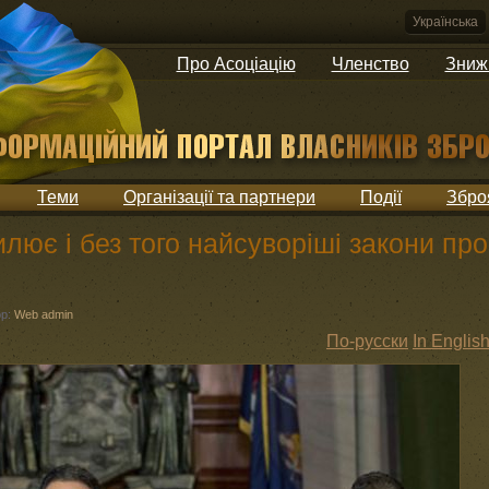
Українська
Про Асоціацію
Членство
Зниж
Теми
Організації та партнери
Події
Збро
ює і без того найсуворіші закони про
ор:
Web admin
По-русски
In Englis