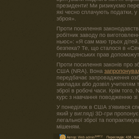
президенти! Ми ризикуємо пере
які чесно сплачують податки, у 
зброя».
Проти посилення законодавства
робітник заводу по виготовлен
ньюс»: «Я сам маю трьох дітей
безпека? Те, що сталося в «Сенд
громадянських прав допоможут
Проти посилення законів про з
США (NRA). Вона
запропонувал
передбачає запровадження озбр
закладах або дозвіл учителям т
зброї в робочі часи. Крім того,
курс з навчання поводженню зі
У понеділок в США з’явився с
який у вигляді 3D-гри пропонує
легальної зброї та попрактикув
мішеням.
11497,2
Автор:
Web admin
Переглядів: 438
,
Ко