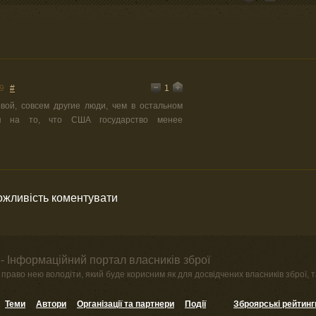
1
9
#
вой, совсем другие люди, чем в остальном
ря на то, что США государство менее
можливість коментувати
- Інформаційний портал власників зброї
право нею володіти, який буде корисним як для досвідчених власників зброї, та
Теми
Автори
Організації та партнери
Події
Зброярські рейтинг