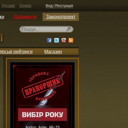
Русский
English
Вхід / Реєстрація
ки
Допомогти
Законопроект
ярські рейтинги
Магазин
h