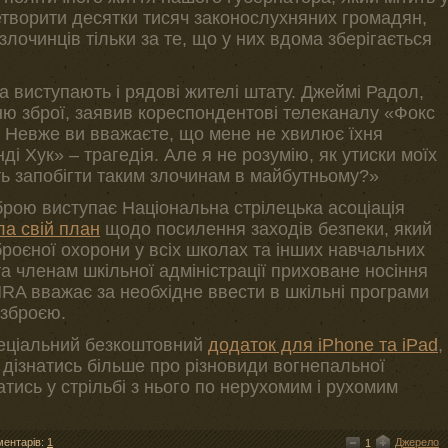
творити десятки тисяч законослухняних громадян,
злочинців тільки за те, що у них вдома зберігається
 виступають і рядові жителі штату. Джеймі Радол,
ню зброї, заявив кореспондентові телеканалу «Фокс
. Невже ви вважаєте, що мене не хвилює їхня
і Хук» – трагедія. Але я не розумію, як утиски моїх
ь запобігти таким злочинам в майбутньому?»
брою виступає Національна стрілецька асоціація
а свій план
щодо посилення заходів безпеки, який
оєної охорони у всіх школах та інших навчальних
а членам шкільної адміністрації приховане носіння
 NRA вважає за необхідне ввести в шкільні програми
 зброєю.
пеціальний безкоштовний
додаток для iPhone та iPad
,
 дізнатись більше про різновиди вогнепальної
атись у стрільбі з нього по нерухомим і рухомим
ментарів:
1
Джерело
1