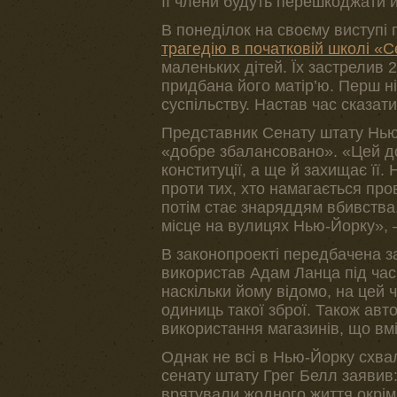
її члени будуть перешкоджати 
В понеділок на своєму виступі
трагедію в початковій школі «С
маленьких дітей. Їх застрелив 
придбана його матір’ю. Перш ні
суспільству. Настав час сказат
Представник Сенату штату Нью
«добре збалансовано». «Цей до
конституції, а ще й захищає її. 
проти тих, хто намагається про
потім стає знаряддям вбивства
місце на вулицях Нью-Йорку», –
В законопроекті передбачена за
використав Адам Ланца під час 
наскільки йому відомо, на цей 
одиниць такої зброї. Також авт
використання магазинів, що вм
Однак не всі в Нью-Йорку схв
сенату штату Грег Белл заявив:
врятували жодного життя окрім 