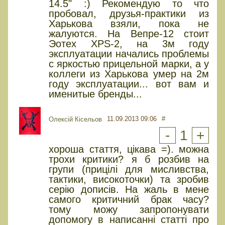
14.5" :) Рекомендую то что
пробовал, друзья-практики из
Харькова взяли, пока не
жалуются. На Вепре-12 стоит
Эотех XPS-2, на 3м году
эксплуатации начались проблемы
с яркостью прицельной марки, а у
коллеги из Харькова умер на 2м
году эксплуатации... вот вам и
именитые бренды...
11.09.2013 09:06
#
Олексій Кісельов
-
1
+
хороша стаття, цікава =). можна
трохи критики? я б розбив на
групи (прицілі для мисливства,
тактики, високоточки) та зробив
серію дописів. На жаль в мене
самого критичний брак часу?
тому можу запропонувати
допомогу в написанні статті про