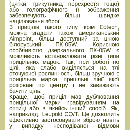
(цятки, трикутника, перехрестя тощо)
або голографічного її зображення
забезпечують більш швидке
націлювання зброї.
З прицілів такого типу, крім Eotech,
можна згадати також американський
Aimpoint, більш доступний за ціною
білоруський ПК-05W. Корисною
особливістю дзеркального ПК-05W є
можливість встановлювати різні типи
прицільних марок. Так, при роботі по
цілі, яка слабо виділяється на тлі
оточуючої рослинності, більш зручною є
прицільна марка, прицільні лінії якої
розірвані по центру і не заважають
бачити ціль.
Краще, щоб приціл мав дублювання
прицільної марки гравіруванням на
оптиці або в якийсь інший спосіб. Як,
наприклад, Leupold CQ/T. Це дозволить
ефективно застосовувати зброю навіть
у випадку несподіваної відмови