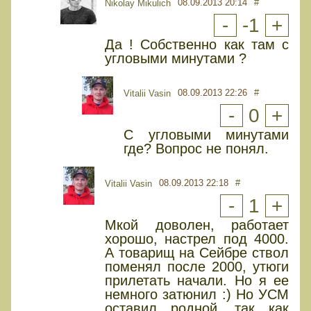
08.09.2013 20:14
#
Nikolay Mikulich
-
-1
+
Да ! Собственно как там с
угловыми минутами ?
08.09.2013 22:26
#
Vitalii Vasin
-
0
+
С угловыми минутами
где? Вопрос не понял.
08.09.2013 22:18
#
Vitalii Vasin
-
1
+
Мкой доволен, работает
хорошо, настрел под 4000.
А товарищ на Сейбре ствол
поменял после 2000, утюги
прилетать начали. Но я ее
немного затюнил :) Но УСМ
оставил родной, так как