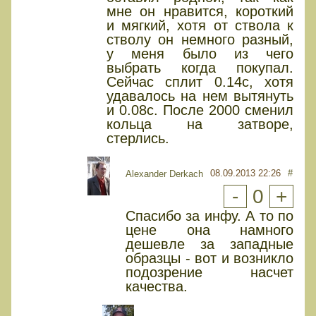
мне он нравится, короткий
и мягкий, хотя от ствола к
стволу он немного разный,
у меня было из чего
выбрать когда покупал.
Сейчас сплит 0.14с, хотя
удавалось на нем вытянуть
и 0.08с. После 2000 сменил
кольца на затворе,
стерлись.
08.09.2013 22:26
#
Alexander Derkach
-
0
+
Спасибо за инфу. А то по
цене она намного
дешевле за западные
образцы - вот и возникло
подозрение насчет
качества.