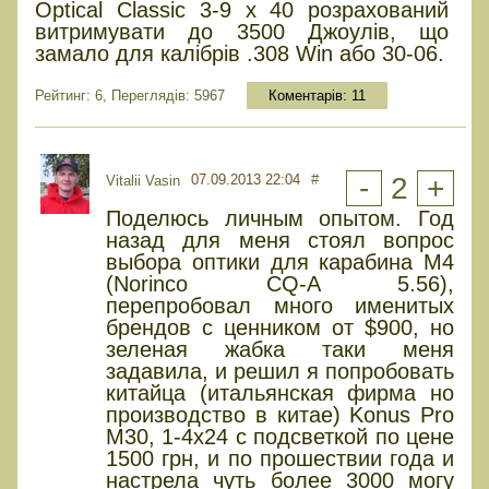
Optical Classic 3-9 x 40 розрахований
витримувати до 3500 Джоулів, що
замало для калібрів .308 Win або 30-06.
Рейтинг: 6, Переглядів: 5967
Коментарів:
11
07.09.2013 22:04
#
-
2
+
Vitalii Vasin
Поделюсь личным опытом. Год
назад для меня стоял вопрос
выбора оптики для карабина М4
(Norinco CQ-A 5.56),
перепробовал много именитых
брендов с ценником от $900, но
зеленая жабка таки меня
задавила, и решил я попробовать
китайца (итальянская фирма но
производство в китае) Konus Pro
M30, 1-4х24 с подсветкой по цене
1500 грн, и по прошествии года и
настрела чуть более 3000 могу