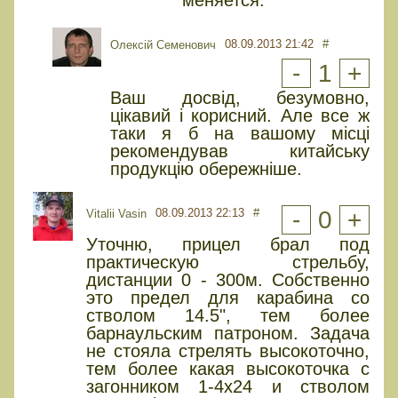
08.09.2013 21:42
#
Олексій Семенович
-
1
+
Ваш досвід, безумовно,
цікавий і корисний. Але все ж
таки я б на вашому місці
рекомендував китайську
продукцію обережніше.
08.09.2013 22:13
#
-
0
+
Vitalii Vasin
Уточню, прицел брал под
практическую стрельбу,
дистанции 0 - 300м. Собственно
это предел для карабина со
стволом 14.5", тем более
барнаульским патроном. Задача
не стояла стрелять высокоточно,
тем более какая высокоточка с
загонником 1-4х24 и стволом