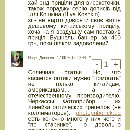
хай-енд приціли для високоточки.
також пораджу серію дописів від
Іллі Кошкіна (ILya Koshkin)
зі - не варто довіряти своє життя
дешевому китайському прицілу,
хоча на я воздушку сам поставив
приціл Бушнель баннер за 400
грн, поки цілком задоволений
17.09.2013 20:44
#
Игорь Доценко
-
1
+
Отличная статья. Но, что
касается оптики нужно "помогать"
не только китайцам,
американцам... а и
отечественному производителю.
Черкассы Фотоприбор - их
линейка оптических прицелов (не
коллиматоров):
photopribor.ck.ua
есть конечно много у них чего и
"по старинке", но довольно