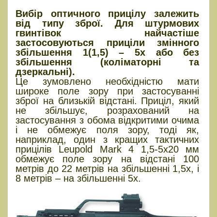
Вибір оптичного прицілу залежить
від типу зброї. Для штурмових
гвинтівок найчастіше
застосовуються приціли змінного
збільшення 1(1,5) – 5х або без
збільшення (коліматорні та
дзеркальні).
Це зумовлено необхідністю мати
широке поле зору при застосуванні
зброї на близькій відстані. Приціл, який
не збільшує, розрахований на
застосування з обома відкритими очима
і не обмежує поля зору, тоді як,
наприклад, один з кращих тактичних
прицілів Leupold Mark 4 1,5-5х20 мм
обмежує поле зору на відстані 100
метрів до 22 метрів на збільшенні 1,5х, і
8 метрів – на збільшенні 5х.