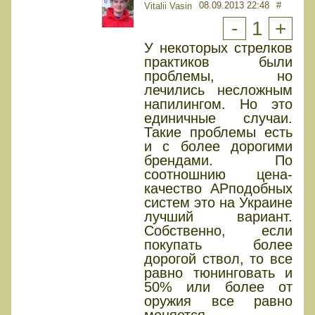
08.09.2013 22:48
#
Vitalii Vasin
-
1
+
У некоторых стрелков
практиков были
проблемы, но
лечились несложным
напилингом. Но это
единичные случаи.
Такие проблемы есть
и с более дорогими
брендами. По
соотношнию цена-
качество АРподобных
систем это на Украине
лучший вариант.
Собственно, если
покупать более
дорогой ствол, то все
равно тюнинговать и
50% или более от
оружия все равно
меняется.