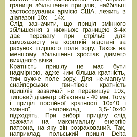
границя збільшення прицілів, найбільш
застосовуваних армією США, лежить в
діапазоні 10х – 14х.
Слід зазначити, що приціл змінного
збільшення з нижньою границею 3-4х
дає перевагу при стрільбі для
самозахисту на короткій відстані за
рахунок ширшого поля зору. Також на
меншому збільшенні зростає діаметр
вихідного вічка.
Кратність прицілу не має бути
надмірною, адже чим більша кратність,
тим вужче поле зору. Для не-магнум
снайперських гвинтівок кратність
прицілів зазвичай не перевищує 10х,
типовий діаметр об'єктива - 40 мм. Тому
і приціл постійної кратності 10х40 і
змінної, наприклад, 3,5-10х40
підходять. При виборі прицілу слід
зважати на максимальну енергію
патрона, на яку він розрахований. Так,
наприклад, польський приціл Delta