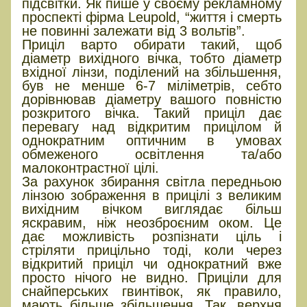
підсвітки. Як пише у своєму рекламному
проспекті фірма Leupold, “життя і смерть
не повинні залежати від 3 вольтів”.
Приціл варто обирати такий, щоб
діаметр вихідного вічка, тобто діаметр
вхідної лінзи, поділений на збільшення,
був не менше 6-7 міліметрів, себто
дорівнював діаметру вашого повністю
розкритого вічка. Такий приціл дає
перевагу над відкритим прицілом й
однократним оптичним в умовах
обмеженого освітлення та/або
малоконтрастної цілі.
За рахунок збирання світла передньою
лінзою зображення в прицілі з великим
вихідним вічком виглядає більш
яскравим, ніж неозброєним оком. Це
дає можливість розпізнати ціль і
стріляти прицільно тоді, коли через
відкритий приціл чи однократний вже
просто нічого не видно. Приціли для
снайперських гвинтівок, як правило,
мають більше збільшення. Так, верхня