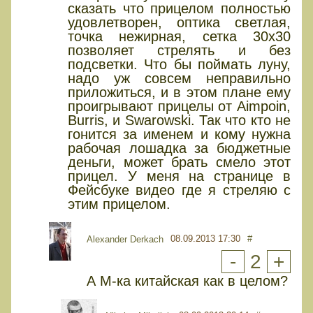
сказать что прицелом полностью
удовлетворен, оптика светлая,
точка нежирная, сетка 30х30
позволяет стрелять и без
подсветки. Что бы поймать луну,
надо уж совсем неправильно
приложиться, и в этом плане ему
проигрывают прицелы от Aimpoin,
Burris, и Swarowski. Так что кто не
гонится за именем и кому нужна
рабочая лошадка за бюджетные
деньги, может брать смело этот
прицел. У меня на странице в
Фейсбуке видео где я стреляю с
этим прицелом.
08.09.2013 17:30
#
Alexander Derkach
-
2
+
А М-ка китайская как в целом?