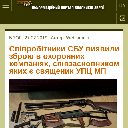
БЛОҐ | 27.02.2019 |
Автор:
Web admin
Співробітники СБУ виявили
зброю в охоронних
компаніях, співзасновником
яких є священик УПЦ МП