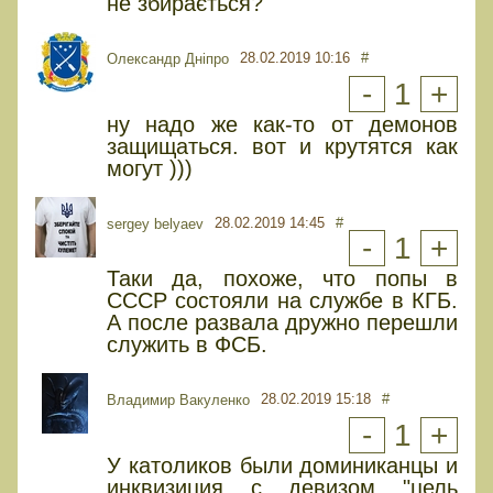
не збирається?
28.02.2019 10:16
#
Олександр Дніпро
-
1
+
ну надо же как-то от демонов
защищаться. вот и крутятся как
могут )))
28.02.2019 14:45
#
sergey belyaev
-
1
+
Таки да, похоже, что попы в
СССР состояли на службе в КГБ.
А после развала дружно перешли
служить в ФСБ.
28.02.2019 15:18
#
Владимир Вакуленко
-
1
+
У католиков были доминиканцы и
инквизиция с девизом "цель