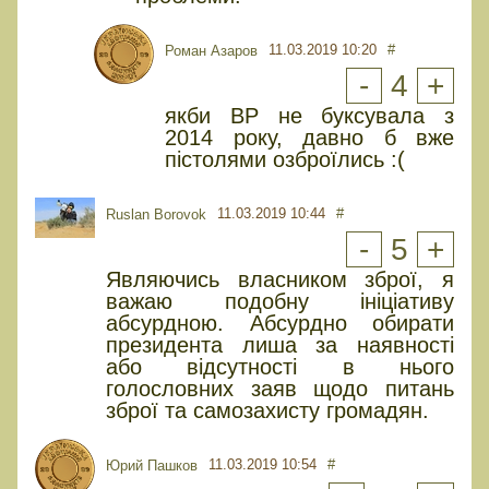
11.03.2019 10:20
#
Роман Азаров
-
4
+
якби ВР не буксувала з
2014 року, давно б вже
пістолями озброїлись :(
11.03.2019 10:44
#
Ruslan Borovok
-
5
+
Являючись власником зброї, я
важаю подобну ініціативу
абсурдною. Абсурдно обирати
президента лиша за наявності
або відсутності в нього
голословних заяв щодо питань
зброї та самозахисту громадян.
11.03.2019 10:54
#
Юрий Пашков