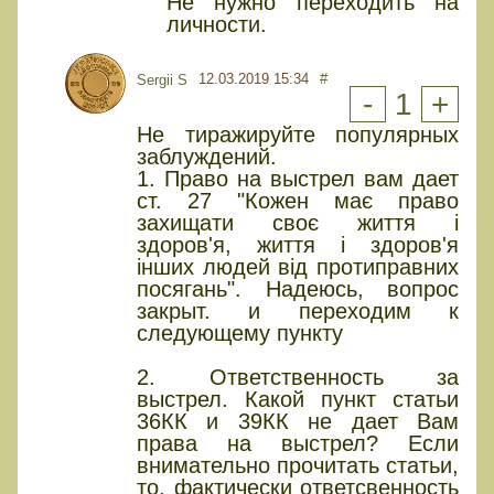
Не нужно переходить на
личности.
12.03.2019 15:34
#
Sergii S
-
1
+
Не тиражируйте популярных
заблуждений.
1. Право на выстрел вам дает
ст. 27 "Кожен має право
захищати своє життя і
здоров'я, життя і здоров'я
інших людей від протиправних
посягань". Надеюсь, вопрос
закрыт. и переходим к
следующему пункту
2. Ответственность за
выстрел. Какой пункт статьи
36КК и 39КК не дает Вам
права на выстрел? Если
внимательно прочитать статьи,
то, фактически ответсвенность