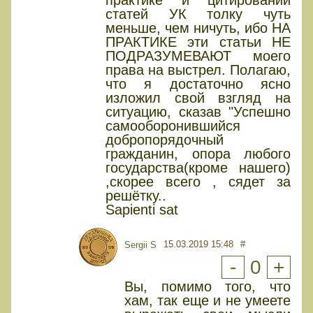
практике и цитировании
статей УК толку чуть
меньше, чем ничуть, ибо НА
ПРАКТИКЕ эти статьи НЕ
ПОДРАЗУМЕВАЮТ моего
права на выстрел. Полагаю,
что я достаточно ясно
изложил свой взгляд на
ситуацию, сказав "Успешно
самооборонившийся
добропорядочный
гражданин, опора любого
государства(кроме нашего)
,скорее всего , сядет за
решётку..
Sapienti sat
15.03.2019 15:48
#
Sergii S
-
0
+
Вы, помимо того, что
хам, так еще и не умеете