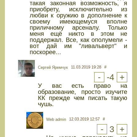
такая законная возможность, я
приобрету, исключительно из
любви к оружию в дополнение к
своему имеющемуся вполне
приличному арсеналу. Только
меня ещё никто в этом не
поддержал. Все, как ополумели -
вот дай им "ливальверт" и
поскорее...
11.03.2019 19:28
#
Сергей Яремчук
-
-4
+
У вас есть право на
образование, просто изучите
КК прежде чем писать такую
чушь.
12.03.2019 12:57
#
Web admin
-
3
+