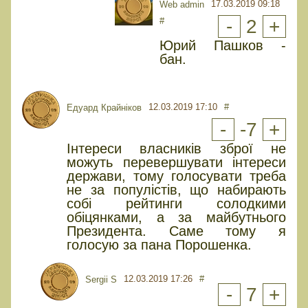
17.03.2019 09:18
Web admin
#
-
2
+
Юрий Пашков -
бан.
12.03.2019 17:10
#
Едуард Крайніков
-
-7
+
Інтереси власників зброї не
можуть перевершувати інтереси
держави, тому голосувати треба
не за популістів, що набирають
собі рейтинги солодкими
обіцянками, а за майбутнього
Президента. Саме тому я
голосую за пана Порошенка.
12.03.2019 17:26
#
Sergii S
-
7
+