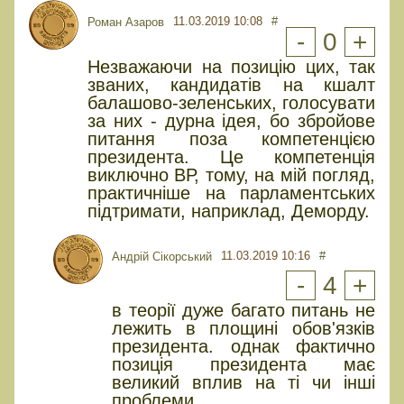
11.03.2019 10:08
#
Роман Азаров
-
0
+
Незважаючи на позицію цих, так
званих, кандидатів на кшалт
балашово-зеленських, голосувати
за них - дурна ідея, бо збройове
питання поза компетенцією
президента. Це компетенція
виключно ВР, тому, на мій погляд,
практичніше на парламентських
підтримати, наприклад, Деморду.
11.03.2019 10:16
#
Андрій Сікорський
-
4
+
в теорії дуже багато питань не
лежить в площині обов'язків
президента. однак фактично
позиція президента має
великий вплив на ті чи інші
проблеми.