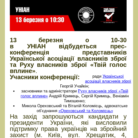
13 березня о 10-30
в УНІАН відбудеться
прес-
конференція представників
Української асоціації власників зброї
та Руху власників зброї «Твій голос
вплине»
.
Учасники конференції:
ради
Української
асоціації власників зброї
Георгій Учайкін;
засновники та адміністратори
Руху власників зброї «Твій
голос вплине»
Андрій Кримець, Сергій Кримець, Веніамін
Тимошенко;
Микола Ореховський та Віталій Коломієць, адвокатське
об’єднання
«Ореховський та Коломієць»
На захід запрошуються кандидати у
президенти України, які висловили
підтримку права українців на збройний
захист (м. Київ, вул. Хрещатик, 4,